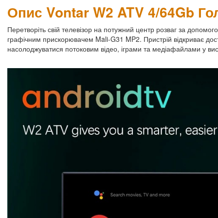
Опис Vontar W2 ATV 4/64Gb Го
Перетворіть свій телевізор на потужний центр розваг за допомо
графічним прискорювачем Mali-G31 MP2. Пристрій відкриває дост
насолоджуватися потоковим відео, іграми та медіафайлами у висо