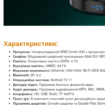
Характеристики:
Процесор:
Чотирьохядерний ARM Cortex A35 з процесор
Графіка:
Вбудований графічний прискорювач Mali-G31 MP
Пам'ять:
Оперативна пам'ять DDR3: 4 ГБ
Внутрішня пам'ять:
eMMC: 64 ГБ
Мережеві можливості:
Ethernet 10М/100М, Wi-Fi IEEE 802
Bluetooth:
BT 4.0
Операциійна система:
Android TV 11
Декодер відео:
Підтримка багатьох форматів відео
Аудіо декодер:
Підтримка аудіоформатів MP3, AAC, WMA,
Інтерфейси:
HD, USB, RJ45, TF КАРТА
Пульт д/у:
В комплекті голосовій пульт дистанційного керу
Підтримка додатків:
Онлайн-додатки та Google Play Store