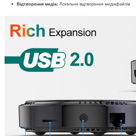
Відтворення медіа:
Локальне відтворення медіафайлів