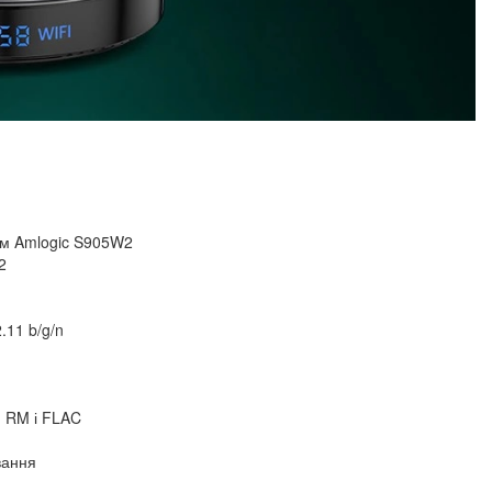
ом Amlogic S905W2
2
.11 b/g/n
 RM і FLAC
вання