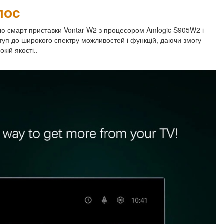
лос
гою смарт приставки Vontar W2 з процесором Amlogic S905W2 і
уп до широкого спектру можливостей і функцій, даючи змогу
кій якості..