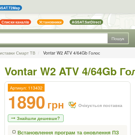
SAT.T2Map
Списки каналів
Установники
AGSAT.SatDirect
Пошук
иставки Смарт ТВ
Vontar W2 ATV 4/64Gb Голос
Vontar W2 ATV 4/64Gb Го
Артикул: 113432
1890
грн
Очікується поставка
Знайшли дешевше?
Встановлення програм та оновлення ПЗ