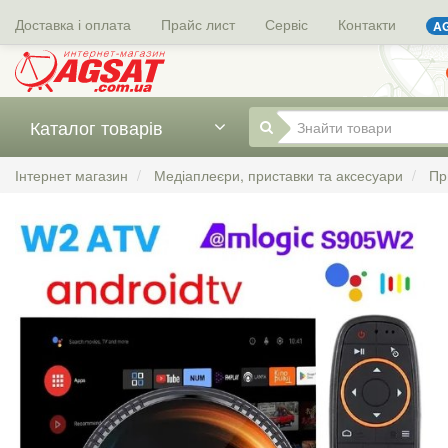
Доставка і оплата
Прайс лист
Сервіс
Контакти
AG
Каталог товарів
Інтернет магазин
Медіаплеєри, приставки та аксесуари
Пр