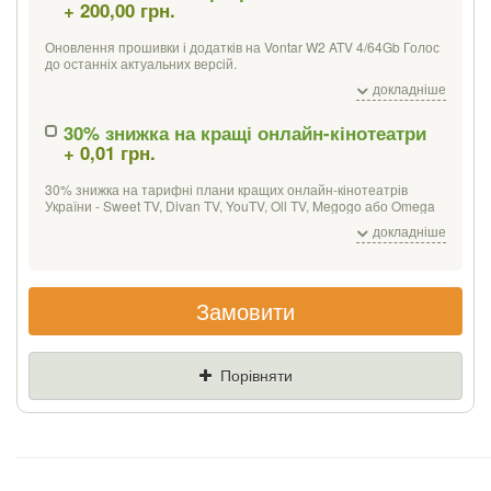
+ 200,00 грн.
Якщо Ви знайдете товар дешевше - ми
знизимо ціну і подаруємо % від різниці
Оновлення прошивки і додатків на Vontar W2 ATV 4/64Gb Голос
до останніх актуальних версій.
Встановлення програм для перегляду фільмів і онлайн-відео,
Ціна
Де знайшли (Url
докладніше
IPTV, а також інших можливостей.
посилання)
Мультимедійних:
30% знижка на кращі онлайн-кінотеатри
+ 0,01 грн.
Програвачі - MX-player, VLC;
Ваш телефон
Медіацентр - Kodi / XBMC;
Онлайн-відео - Netflix, MEGOGO, Oll.tv, YouTube;
30% знижка на тарифні плани кращих онлайн-кінотеатрів
ПО для перегляду IPTV (без списків каналів).
України - Sweet TV, Divan TV, YouTV, Oll TV, Megogo або Omega
TV. Місяць безкоштовного перегляду від YouTV, SweetTV,
Офісний пакет
для роботи з PDF, таблицями, презентаціями та
докладніше
DivanTV.
документами, календар, поштовий клієнт.
При покупці Vontar W2 ATV 4/64Gb Голос c клавіатурою
Tronsmart TSM-01 ми встановлюємо додатково додаток для
Замовити
роботи з клавіатурою.
Порівняти