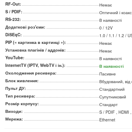
RF-Out:
Немає
S / PDIF:
Оптичний і коак
RS-232:
В наявності
Додаткові роз'єми:
0 / 12V
DiSEqC:
1.0 / 1.1 / 1.2 / 
PIP (« картинка в картинці »):
Немає
Установка плагінів / аддонів:
Немає
YouTube:
В наявності
InternetTV (IPTV, WebTV і ін.):
В наявності
Охолодження ресивера:
Пасивне
Блок живлення:
Вбудований, від
Пульт ДУ:
Стандартний
Тип ресивера:
Супутниковий
Розмір корпусу:
Стандарт
Виходи:
S / PDIF , HDMI 
Мережа:
Ethernet