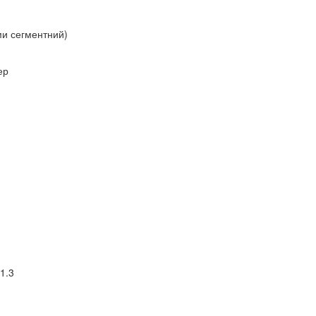
ми сегментний)
ер
.1.3