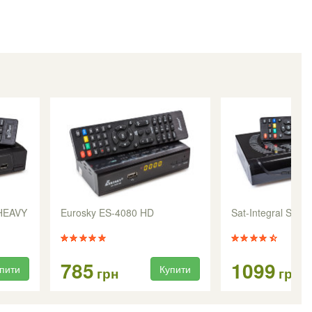
 HEAVY
Eurosky ES-4080 HD
Sat-Integral S-1
785
1099
пити
Купити
грн
грн