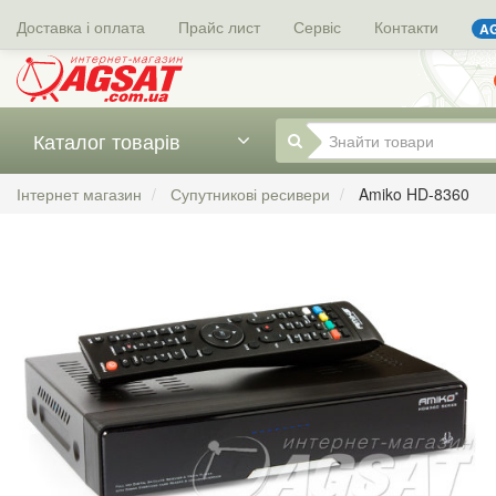
Доставка і оплата
Прайс лист
Сервіс
Контакти
AG
Каталог товарів
Інтернет магазин
Супутникові ресивери
Amiko HD-8360