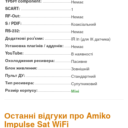
YPbPr component:
Немає
SCART:
1
RF-Out:
Немає
S / PDIF:
Коаксіальний
RS-232:
Немає
Додаткові роз'єми:
IR in (для ІК датчика)
Установка плагінів / аддонів:
Немає
YouTube:
В наявності
Охолодження ресивера:
Пасивне
Блок живлення:
Зовнішній
Пульт ДУ:
Стандартний
Тип ресивера:
Супутниковий
Розмір корпусу:
Міні
Останні відгуки про Amiko
Impulse Sat WiFi