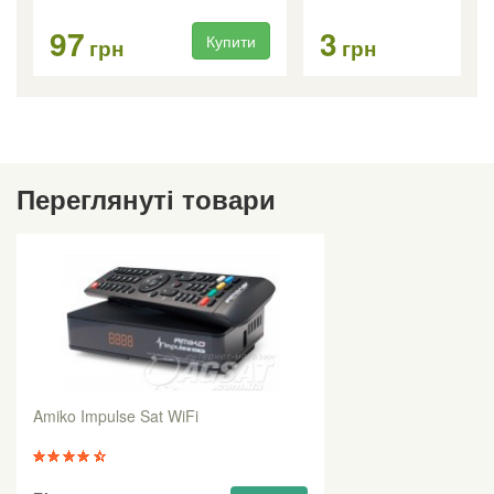
97
3
Купити
Ку
грн
грн
Переглянуті товари
Amiko Impulse Sat WiFi