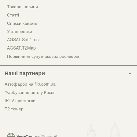
Товарні новини
Статті
Списки каналів
Установники
AGSAT.SatDirect
AGSAT.T2Map
Порівняння супутникових ресиверів
Наші партнери
Автофарби на flip.com.ua
Фарбування авто у Києві
IPTV приставки
Т2 тюнер
Українська
Русский