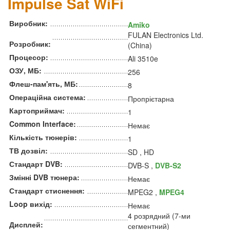
Impulse Sat WiFi
Виробник:
Amiko
FULAN Electronics Ltd.
Розробник:
(China)
Процесор:
Ali 3510e
ОЗУ, МБ:
256
Флеш-пам'ять, МБ:
8
Операційна система:
Пропрієтарна
Картоприймач:
1
Common Interface:
Немає
Кількість тюнерів:
1
ТВ дозвіл:
SD , HD
Стандарт DVB:
DVB-S ,
DVB-S2
Змінні DVB тюнера:
Немає
Стандарт стиснення:
MPEG2 ,
MPEG4
Loop вихід:
Немає
4 розрядний (7-ми
Дисплей:
сегментний)