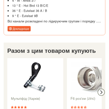
4 ° W - Amos 3/7
13 ° E - Hot Bird 13 B/C/E
36 ° E - Eutelsat 36 A / B
9 ° E - Eutelsat 9B
Всі канали розкладені по лідируючим групам і порядку .....
Докладніше
Разом з цим товаром купують
Мультіфід (Харків)
F6 роз'єм (zinc)