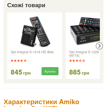
Схожі товари
Sat-Integral S-1218 HD Able
Sat-Integral S-1228 HD
METAL
845
885
Купити
Ку
грн
грн
Характеристики Amiko