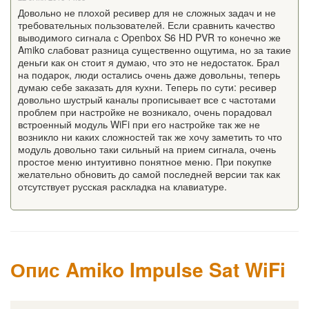
Довольно не плохой ресивер для не сложных задач и не
требовательных пользователей. Если сравнить качество
выводимого сигнала с Openbox S6 HD PVR то конечно же
Amiko слабоват разница существенно ощутима, но за такие
деньги как он стоит я думаю, что это не недостаток. Брал
на подарок, люди остались очень даже довольны, теперь
думаю себе заказать для кухни. Теперь по сути: ресивер
довольно шустрый каналы прописывает все с частотами
проблем при настройке не возникало, очень порадовал
встроенный модуль WiFi при его настройке так же не
возникло ни каких сложностей так же хочу заметить то что
модуль довольно таки сильный на прием сигнала, очень
простое меню интуитивно понятное меню. При покупке
желательно обновить до самой последней версии так как
отсутствует русская раскладка на клавиатуре.
Опис Amiko Impulse Sat WiFi