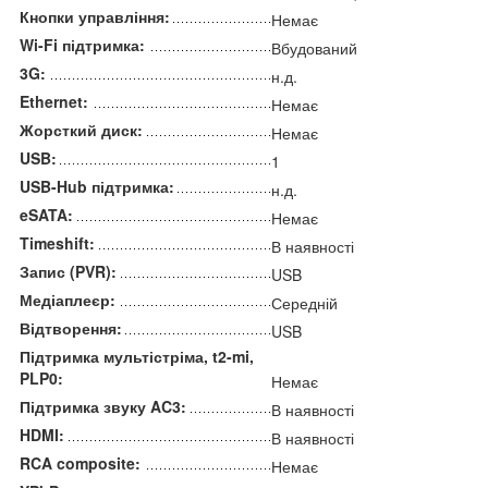
Кнопки управління:
Немає
Wi-Fi підтримка:
Вбудований
3G:
н.д.
Ethernet:
Немає
Жорсткий диск:
Немає
USB:
1
USB-Hub підтримка:
н.д.
eSATA:
Немає
Timeshift:
В наявності
Запис (PVR):
USB
Медіаплеєр:
Середній
Відтворення:
USB
Підтримка мультістріма, t2-mi,
PLP0:
Немає
Підтримка звуку AC3:
В наявності
HDMI:
В наявності
RCA composite:
Немає