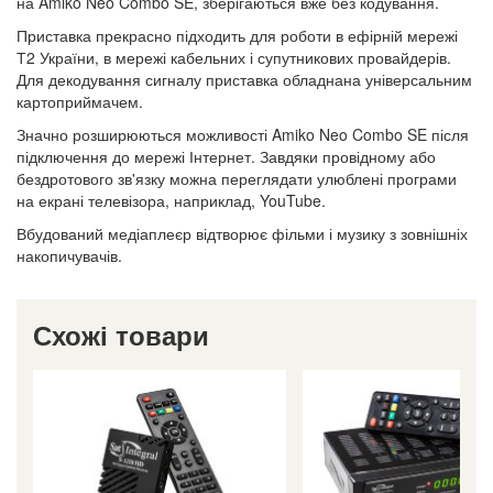
на Amiko Neo Combo SE, зберігаються вже без кодування.
Приставка прекрасно підходить для роботи в ефірній мережі
Т2 України, в мережі кабельних і супутникових провайдерів.
Для декодування сигналу приставка обладнана універсальним
картоприймачем.
Значно розширюються можливості Amiko Neo Combo SE після
підключення до мережі Інтернет. Завдяки провідному або
бездротового зв'язку можна переглядати улюблені програми
на екрані телевізора, наприклад, YouTube.
Вбудований медіаплеєр відтворює фільми і музику з зовнішніх
накопичувачів.
Схожі товари