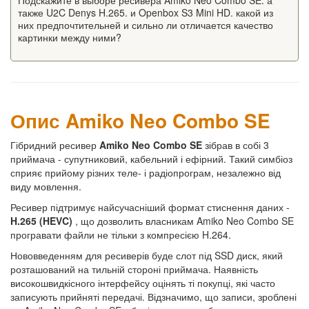
Подскажите в выборе ресивера Amiko Neo Combo SE. а
также U2C Denys H.265. и Openbox S3 Mini HD. какой из
них предпочтительней и сильно ли отличается качество
картинки между ними?
Опис Amiko Neo Combo SE
Гібридний ресивер
Amiko Neo Combo SE
зібрав в собі 3
приймача - супутниковий, кабельний і ефірний. Такий симбіоз
сприяє прийому різних теле- і радіопрограм, незалежно від
виду мовлення.
Ресивер підтримує найсучасніший формат стиснення даних -
H.265 (HEVC)
, що дозволить власникам Amiko Neo Combo SE
програвати файли не тільки з компресією H.264.
Нововведенням для ресиверів буде слот під SSD диск, який
розташований на тильній стороні приймача. Наявність
високошвидкісного інтерфейсу оцінять ті покупці, які часто
записують прийняті передачі. Відзначимо, що записи, зроблені