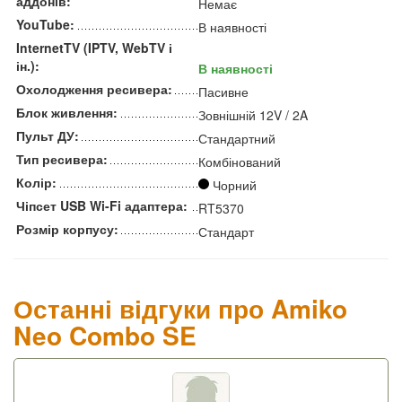
аддонів:
Немає
YouTube:
В наявності
InternetTV (IPTV, WebTV і
ін.):
В наявності
Охолодження ресивера:
Пасивне
Блок живлення:
Зовнішній 12V / 2A
Пульт ДУ:
Стандартний
Тип ресивера:
Комбінований
Колір:
Чорний
Чіпсет USB Wi-Fi адаптера:
RT5370
Розмір корпусу:
Стандарт
Останні відгуки про Amiko
Neo Combo SE