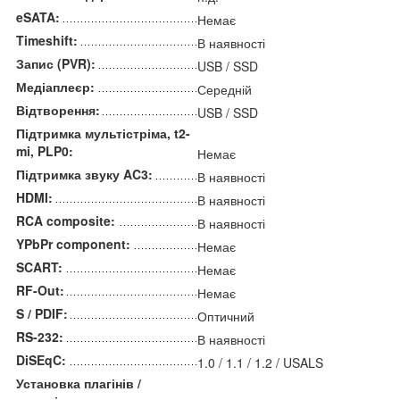
eSATA:
Немає
Timeshift:
В наявності
Запис (PVR):
USB / SSD
Медіаплеєр:
Середній
Відтворення:
USB / SSD
Підтримка мультістріма, t2-
mi, PLP0:
Немає
Підтримка звуку AC3:
В наявності
HDMI:
В наявності
RCA composite:
В наявності
YPbPr component:
Немає
SCART:
Немає
RF-Out:
Немає
S / PDIF:
Оптичний
RS-232:
В наявності
DiSEqC:
1.0 / 1.1 / 1.2 / USALS
Установка плагінів /