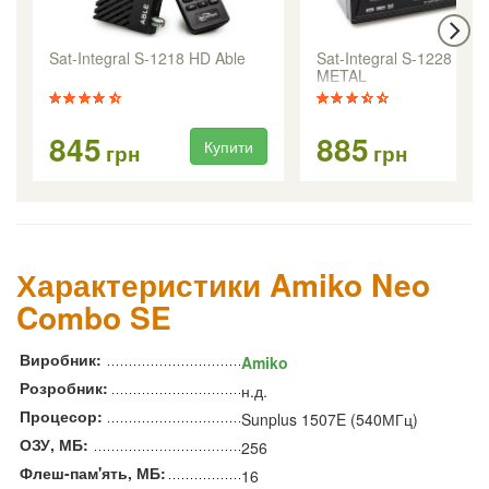
Sat-Integral S-1218 HD Able
Sat-Integral S-1228 HD
METAL
845
885
Купити
Ку
грн
грн
Характеристики Amiko Neo
Combo SE
Виробник:
Amiko
Розробник:
н.д.
Процесор:
Sunplus 1507E (540МГц)
ОЗУ, МБ:
256
Флеш-пам'ять, МБ:
16