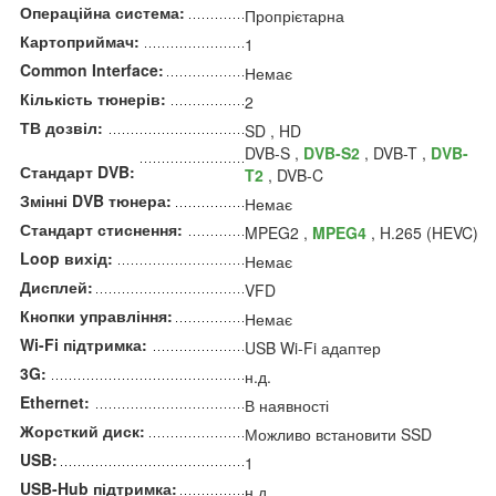
Операційна система:
Пропрієтарна
Картоприймач:
1
Common Interface:
Немає
Кількість тюнерів:
2
ТВ дозвіл:
SD , HD
DVB-S ,
DVB-S2
, DVB-T ,
DVB-
Стандарт DVB:
T2
, DVB-C
Змінні DVB тюнера:
Немає
Стандарт стиснення:
MPEG2 ,
MPEG4
, H.265 (HEVC)
Loop вихід:
Немає
Дисплей:
VFD
Кнопки управління:
Немає
Wi-Fi підтримка:
USB Wi-Fi адаптер
3G:
н.д.
Ethernet:
В наявності
Жорсткий диск:
Можливо встановити SSD
USB:
1
USB-Hub підтримка:
н.д.