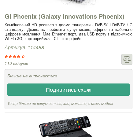
GI Phoenix (Galaxy Innovations Phoenix)
Комбінований HD ресивер з двома тюнерами - DVB-S2 і DVB-T2 / C
стандарту. Дозволяє приймати супутникове, ефірне та кабельне
цифрове мовлення. Має Ethernet порт, два USB порту з підтримкою
Wi-Fi і 3G, картоприймач і CI + інтерфейс.
Артикул: 114488
113 відгуків
Більше не випускається
Подивитись схожі
Товар більше не випускається, але, можливо, є схожі моделі