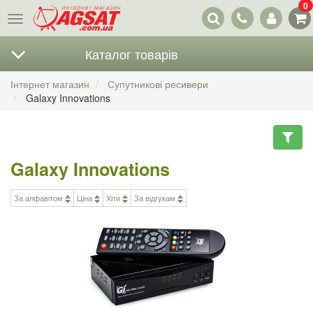
0
Наші
Меню
контакти
Каталог товарів
Інтернет магазин
Супутникові ресивери
Galaxy Innovations
Galaxy Innovations
За алфавітом
Ціна
Хіти
За відгукам