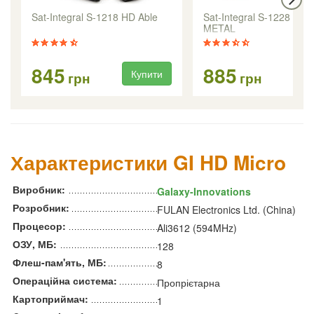
Sat-Integral S-1218 HD Able
Sat-Integral S-1228 HD
METAL
845
885
Купити
Ку
грн
грн
Характеристики GI HD Micro
Виробник:
Galaxy-Innovations
Розробник:
FULAN Electronics Ltd. (China)
Процесор:
Ali3612 (594MHz)
ОЗУ, МБ:
128
Флеш-пам'ять, МБ:
8
Операційна система:
Пропрієтарна
Картоприймач:
1