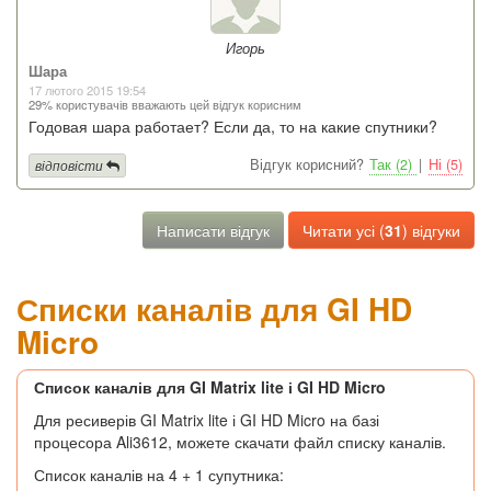
Игорь
Шара
17 лютого 2015 19:54
29% користувачів вважають цей відгук корисним
Годовая шара работает? Если да, то на какие спутники?
Відгук корисний?
Так (2)
|
Ні (5)
відповісти
Написати відгук
Читати усі (
31
) відгуки
Списки каналів для GI HD
Micro
Список каналів для GI Matrix lite і GI HD Micro
Для ресиверів GI Matrix lite і GI HD Micro на базі
процесора Ali3612, можете скачати файл списку каналів.
Список каналів на 4 + 1 супутника: