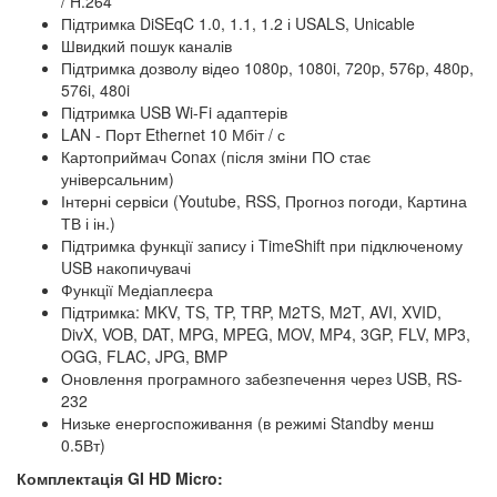
/ H.264
Підтримка DiSEqC 1.0, 1.1, 1.2 і USALS, Unicable
Швидкий пошук каналів
Підтримка дозволу відео 1080p, 1080i, 720p, 576p, 480p,
576i, 480i
Підтримка USB Wi-Fi адаптерів
LAN - Порт Ethernet 10 Мбіт / с
Картоприймач Conax (після зміни ПО стає
універсальним)
Інтерні сервіси (Youtube, RSS, Прогноз погоди, Картина
ТВ і ін.)
Підтримка функції запису і TimeShift при підключеному
USB накопичувачі
Функції Медіаплеєра
Підтримка: MKV, TS, TP, TRP, M2TS, M2T, AVI, XVID,
DivX, VOB, DAT, MPG, MPEG, MOV, MP4, 3GP, FLV, MP3,
OGG, FLAC, JPG, BMP
Оновлення програмного забезпечення через USB, RS-
232
Низьке енергоспоживання (в режимі Standby менш
0.5Вт)
Комплектація GI HD Micro: