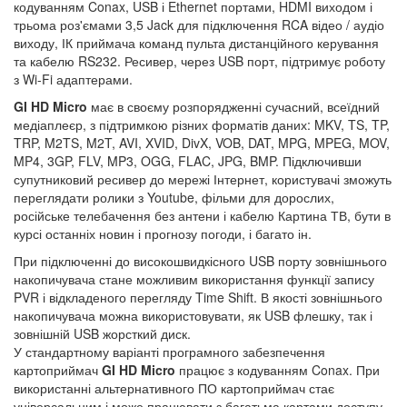
кодуванням Conax, USB і Ethernet портами, HDMI виходом і
трьома роз'ємами 3,5 Jack для підключення RCA відео / аудіо
виходу, ІК приймача команд пульта дистанційного керування
та кабелю RS232. Ресивер, через USB порт, підтримує роботу
з Wi-Fi адаптерами.
GI HD Micro
має в своєму розпорядженні сучасний, всеїдний
медіаплеєр, з підтримкою різних форматів даних: MKV, TS, TP,
TRP, M2TS, M2T, AVI, XVID, DivX, VOB, DAT, MPG, MPEG, MOV,
MP4, 3GP, FLV, MP3, OGG, FLAC, JPG, BMP. Підключивши
супутниковий ресивер до мережі Інтернет, користувачі зможуть
переглядати ролики з Youtube, фільми для дорослих,
російське телебачення без антени і кабелю Картина ТВ, бути в
курсі останніх новин і прогнозу погоди, і багато ін.
При підключенні до високошвидкісного USB порту зовнішнього
накопичувача стане можливим використання функції запису
PVR і відкладеного перегляду Time Shift. В якості зовнішнього
накопичувача можна використовувати, як USB флешку, так і
зовнішній USB жорсткий диск.
У стандартному варіанті програмного забезпечення
картоприймач
GI HD Micro
працює з кодуванням Conax. При
використанні альтернативного ПО картоприймач стає
універсальним і може працювати з багатьма картами доступу