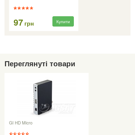
97
Купити
грн
Переглянуті товари
GI HD Micro