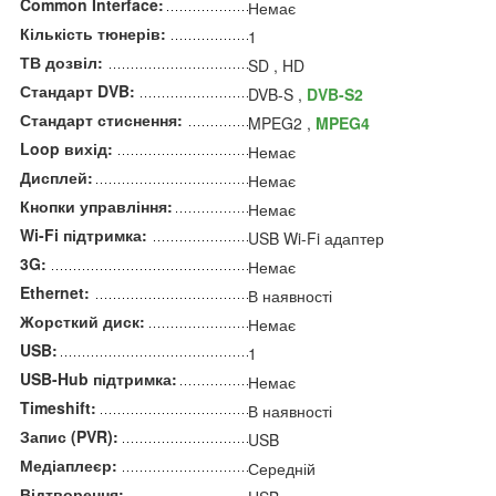
Common Interface:
Немає
Кількість тюнерів:
1
ТВ дозвіл:
SD , HD
Стандарт DVB:
DVB-S ,
DVB-S2
Стандарт стиснення:
MPEG2 ,
MPEG4
Loop вихід:
Немає
Дисплей:
Немає
Кнопки управління:
Немає
Wi-Fi підтримка:
USB Wi-Fi адаптер
3G:
Немає
Ethernet:
В наявності
Жорсткий диск:
Немає
USB:
1
USB-Hub підтримка:
Немає
Timeshift:
В наявності
Запис (PVR):
USB
Медіаплеєр:
Середній
Відтворення: