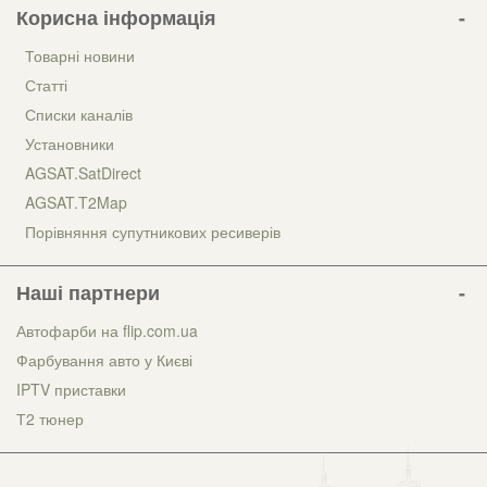
Корисна інформація
Товарні новини
Статті
Списки каналів
Установники
AGSAT.SatDirect
AGSAT.T2Map
Порівняння супутникових ресиверів
Наші партнери
Автофарби на flip.com.ua
Фарбування авто у Києві
IPTV приставки
Т2 тюнер