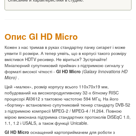
Опис GI HD Micro
Кожен з нас тримав в руках стандартну пачку сигарет і може
уявити її розміри. А тепер уявіть, що в корпусі такого розміру
вмістився HDTV ресивер. Не віриться? Зустрічайте!
Мініатюрний супутниковий приймач з підтримкою сигналу у
форматі високої чіткості -
GI HD Micro
(Galaxy Innovations HD
Micro)
.
Цей «малюк», розмір корпусу всього 110х70х19 мм,
побудований на високопродуктивному 32-х бітному RISC
процесорі Ali3612 з тактовою частотою 594 МГц. На його
«бортику» встановлено супутниковий тюнер стандарту DVB-S2
з підтримкою компресії MPEG-2 / MPEG-4 / H.264. Повною
мірою виконана підтримка стандартних протоколів DiSEqC 1.0,
1.1, 1.2 і USALS, а також функції Unicable.
GI HD Micro
оснащений картоприймачем для роботи з