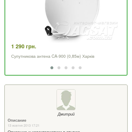
1 290 грн.
4 
Супутникова антена CA-900 (0,85м) Харків
Op
Дмитрий
Описание
13 жовтня 2013 17:21
Описание и характеристики в студию.