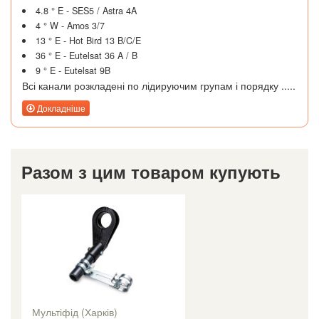
4.8 ° E - SES5 / Astra 4A
4 ° W - Amos 3/7
13 ° E - Hot Bird 13 B/C/E
36 ° E - Eutelsat 36 A / B
9 ° E - Eutelsat 9B
Всі канали розкладені по лідируючим групам і порядку .....
Докладніше
Разом з цим товаром купують
Мультіфід (Харків)