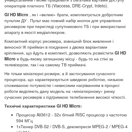
операторів платного ТБ (Viaccess, DRE-Crypt, Irdeto).
GI HD Micro
, як і «великі» брати, комплектується добротним
пультом ДУ . Пульт має повний набір кнопок для управління
ресивером при перегляді супутникового ТБ і при використанні
апарату в якості медіаплеєром.
Компактний корпус ресивера, зовнішній блок живлення і
виносної ІК приймач в поєднанні з двома варіантами
кріплення, що йдуть в комплекті, дозволяють розмістити
GI HD
Micro
в будь-якому затишному місці - будь-то на стіні за
телевізором, так і на самому ТВ приймачі.
Не тільки мініатюрні розміри, а й застосування сучасного
процесора, що характеризується швидкою роботою, низькою
споживаною потужністю і невисоким нагріванням в процесі
роботи виділяють дану модель на «мініатюрному» ринку
сучасних ресиверів з підтримкою телебачення високої чіткості.
Технічні характеристики GI HD Micro:
Процесор Ali3612 - 32х бітний RISC процесор з частотою
594 МГц
1хТюнер DVB-S2 / DVB-S, декомпресія MPEG-2 / MPEG-4