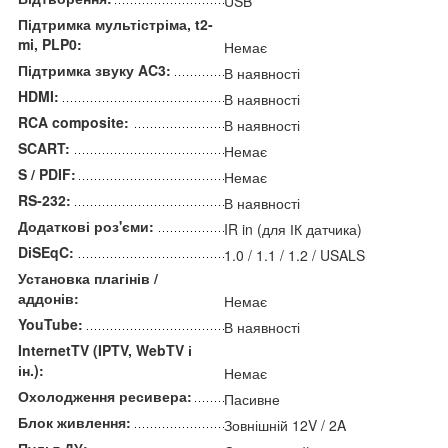
USB
Підтримка мультістріма, t2-
mi, PLP0:
Немає
Підтримка звуку AC3:
В наявності
HDMI:
В наявності
RCA composite:
В наявності
SCART:
Немає
S / PDIF:
Немає
RS-232:
В наявності
Додаткові роз'єми:
IR in (для ІК датчика)
DiSEqC:
1.0 / 1.1 / 1.2 / USALS
Установка плагінів /
аддонів:
Немає
YouTube:
В наявності
InternetTV (IPTV, WebTV і
ін.):
Немає
Охолодження ресивера:
Пасивне
Блок живлення:
Зовнішній 12V / 2A
Пульт ДУ: