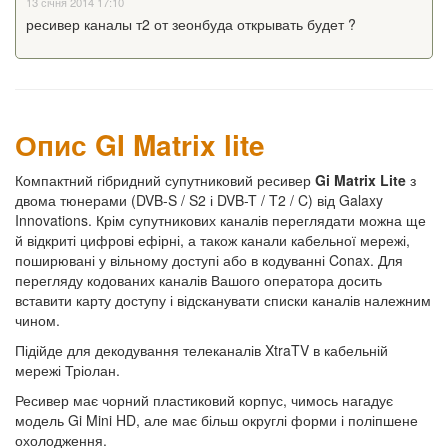
13 січня 2014 17:10
ресивер каналы т2 от зеонбуда открывать будет ?
Опис GI Matrix lite
Компактний гібридний супутниковий ресивер
Gi Matrix Lite
з
двома тюнерами (DVB-S / S2 і DVB-T / T2 / C) від Galaxy
Innovations. Крім супутникових каналів переглядати можна ще
й відкриті цифрові ефірні, а також канали кабельної мережі,
поширювані у вільному доступі або в кодуванні Conax. Для
перегляду кодованих каналів Вашого оператора досить
вставити карту доступу і відсканувати списки каналів належним
чином.
Підійде для декодування телеканалів XtraTV в кабельній
мережі Тріолан.
Ресивер має чорний пластиковий корпус, чимось нагадує
модель Gi Mini HD, але має більш округлі форми і поліпшене
охолодження.