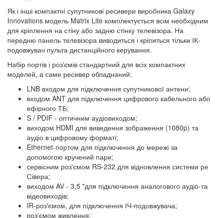
Як і інші компактні супутникові ресивери виробника Galaxy
Innovations модель Matrix Lite комплектується всім необхідним
для кріплення на стіну або задню стінку телевізора. На
передню панель телевізора виводиться і кріпиться тільки ІК-
подовжувач пульта дистанційного керування.
Набір портів і роз'ємів стандартний для всіх компактних
моделей, а саме ресивер обладнаний:
LNB входом для підключення супутникової антени;
входом ANT для підключення цифрового кабельного або
ефірного ТБ;
S / PDIF - оптичним аудіовиходом;
виходом HDMI для виведення зображення (1080p) та
аудіо в цифровому форматі;
Ethernet-портом для підключення до мережі за
допомогою кручений пари;
сервісним роз'ємом RS-232 для відновлення системи ре
Сівера;
виходом AV - 3,5 "для підключення аналогового аудіо-та
відеовиходів;
IR-роз'ємом, для підключення ІЧ-подовжувача;
роз'ємом живлення;