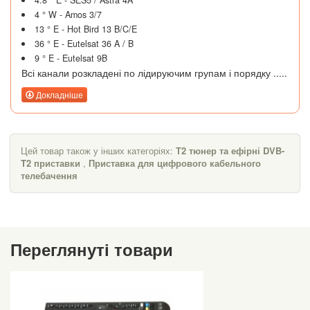
4 ° W - Amos 3/7
13 ° E - Hot Bird 13 B/C/E
36 ° E - Eutelsat 36 A / B
9 ° E - Eutelsat 9B
Всі канали розкладені по лідируючим групам і порядку .....
Докладніше
Цей товар також у інших категоріях:
Т2 тюнер та ефірні DVB-
T2 приставки
,
Приставка для цифрового кабельного
телебачення
Переглянуті товари