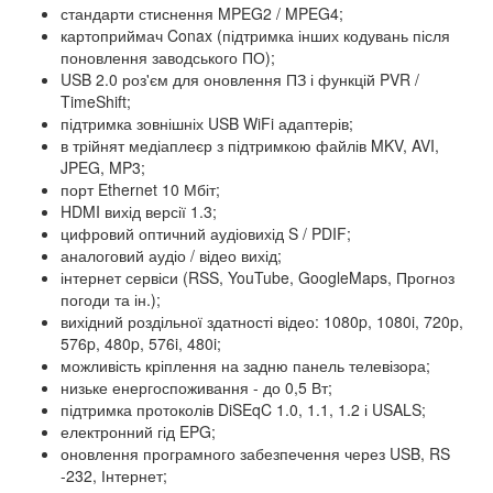
стандарти стиснення MPEG2 / MPEG4;
картоприймач Conax (підтримка інших кодувань після
поновлення заводського ПО);
USB 2.0 роз'єм для оновлення ПЗ і функцій PVR /
TimeShift;
підтримка зовнішніх USB WiFi адаптерів;
в трійнят медіаплеєр з підтримкою файлів MKV, AVI,
JPEG, MP3;
порт Ethernet 10 Мбіт;
HDMI вихід версії 1.3;
цифровий оптичний аудіовихід S / PDIF;
аналоговий аудіо / відео вихід;
інтернет сервіси (RSS, YouTube, GoogleMaps, Прогноз
погоди та ін.);
вихідний роздільної здатності відео: 1080p, 1080i, 720p,
576p, 480p, 576i, 480i;
можливість кріплення на задню панель телевізора;
низьке енергоспоживання - до 0,5 Вт;
підтримка протоколів DiSEqC 1.0, 1.1, 1.2 і USALS;
електронний гід EPG;
оновлення програмного забезпечення через USB, RS
-232, Інтернет;