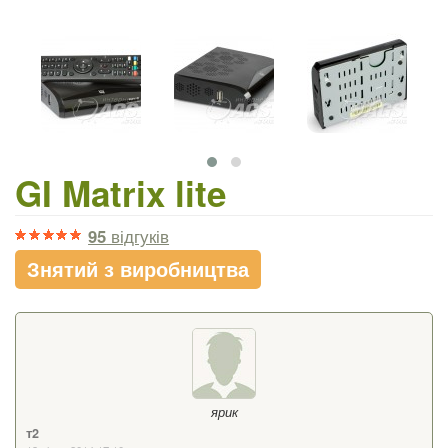
GI Matrix lite
95
відгуків
Знятий з виробництва
ярик
т2