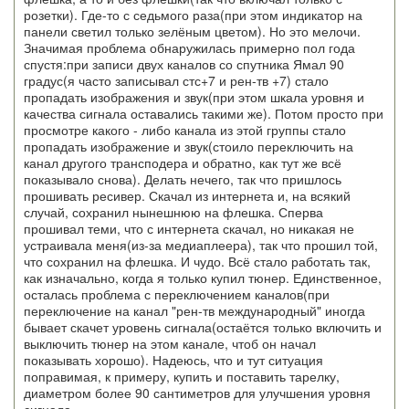
розетки). Где-то с седьмого раза(при этом индикатор на
панели светил только зелёным цветом). Но это мелочи.
Значимая проблема обнаружилась примерно пол года
спустя:при записи двух каналов со спутника Ямал 90
градус(я часто записывал стс+7 и рен-тв +7) стало
пропадать изображения и звук(при этом шкала уровня и
качества сигнала оставались такими же). Потом просто при
просмотре какого - либо канала из этой группы стало
пропадать изображение и звук(стоило переключить на
канал другого трансподера и обратно, как тут же всё
показывало снова). Делать нечего, так что пришлось
прошивать ресивер. Скачал из интернета и, на всякий
случай, сохранил нынешнюю на флешка. Сперва
прошивал теми, что с интернета скачал, но никакая не
устраивала меня(из-за медиаплеера), так что прошил той,
что сохранил на флешка. И чудо. Всё стало работать так,
как изначально, когда я только купил тюнер. Единственное,
осталась проблема с переключением каналов(при
переключение на канал "рен-тв международный" иногда
бывает скачет уровень сигнала(остаётся только включить и
выключить тюнер на этом канале, чтоб он начал
показывать хорошо). Надеюсь, что и тут ситуация
поправимая, к примеру, купить и поставить тарелку,
диаметром более 90 сантиметров для улучшения уровня
сигнала