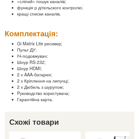
«сліпий» пошук каналів;
функція р дітельского контролю;
кращі списки каналів.
Комплектація:
Gi Matrix Lite ресивер;
Пульт ДУ;
ІЧ-подовжувач;
Шнур RS-232;
Шнур HDMI;
2 х AAA-батарея;
2 х Кріплення на липучці;
2 х Дюбель з шурупом;
Pуководство користувача;
Гарантійна карта.
Схожі товари