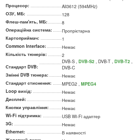
Процесор:
Ali3612 (594MHz)
ОЗУ, МБ:
128
Флеш-пам'ять, МБ:
8
Операційна система:
Пропрієтарна
Картоприймач:
1
Common Interface:
Немає
Кількість тюнерів:
2
DVB-S ,
DVB-S2
, DVB-T ,
DVB-T2
,
Стандарт DVB:
DVB-C
Змінні DVB тюнера:
Немає
Стандарт стиснення:
MPEG2 ,
MPEG4
Loop вихід:
Немає
Дисплей:
Немає
Кнопки управління:
Немає
Wi-Fi підтримка:
USB Wi-Fi адаптер
3G:
Немає
Ethernet:
В наявності
Жорсткий диск: