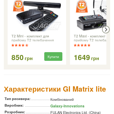
Т2 Mini - комплект для
Т2 Maxi - комплект для
прийому Т2 телебачення
прийому Т2 телебачен
850
1649
Купити
Ку
грн
грн
Характеристики GI Matrix lite
Тип ресивера:
Комбінований
Виробник:
Galaxy-Innovations
Розробник:
FULAN Electronics Ltd. (China)