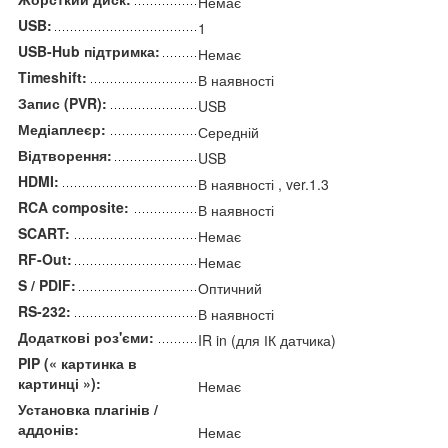
Немає
USB:
1
USB-Hub підтримка:
Немає
Timeshift:
В наявності
Запис (PVR):
USB
Медіаплеєр:
Середній
Відтворення:
USB
HDMI:
В наявності , ver.1.3
RCA composite:
В наявності
SCART:
Немає
RF-Out:
Немає
S / PDIF:
Оптичний
RS-232:
В наявності
Додаткові роз'єми:
IR in (для ІК датчика)
PIP (« картинка в
картинці »):
Немає
Установка плагінів /
аддонів:
Немає