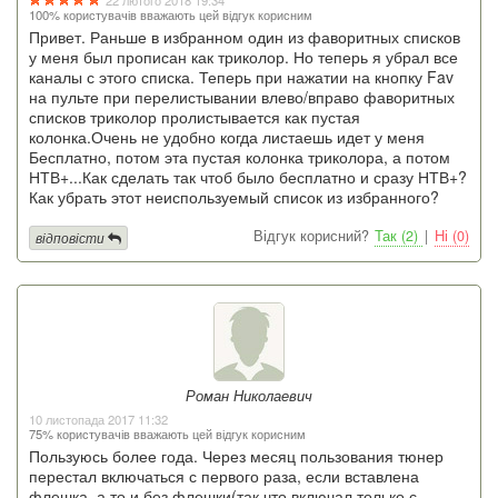
22 лютого 2018 19:34
100% користувачів вважають цей відгук корисним
Привет. Раньше в избранном один из фаворитных списков
у меня был прописан как триколор. Но теперь я убрал все
каналы с этого списка. Теперь при нажатии на кнопку Fav
на пульте при перелистывании влево/вправо фаворитных
списков триколор пролистывается как пустая
колонка.Очень не удобно когда листаешь идет у меня
Бесплатно, потом эта пустая колонка триколора, а потом
НТВ+...Как сделать так чтоб было бесплатно и сразу НТВ+?
Как убрать этот неиспользуемый список из избранного?
Відгук корисний?
Так (2)
|
Ні (0)
відповісти
Роман Николаевич
10 листопада 2017 11:32
75% користувачів вважають цей відгук корисним
Пользуюсь более года. Через месяц пользования тюнер
перестал включаться с первого раза, если вставлена
флешка, а то и без флешки(так что включал только с