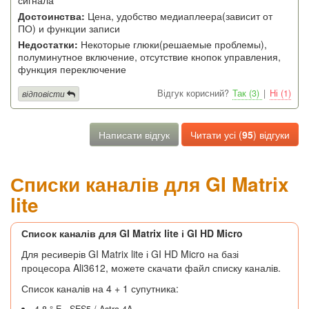
Достоинства:
Цена, удобство медиаплеера(зависит от
ПО) и функции записи
Недостатки:
Некоторые глюки(решаемые проблемы),
полуминутное включение, отсутствие кнопок управления,
функция переключение
Відгук корисний?
Так (3)
|
Ні (1)
відповісти
Написати відгук
Читати усі (
95
) відгуки
Списки каналів для GI Matrix
lite
Список каналів для GI Matrix lite і GI HD Micro
Для ресиверів GI Matrix lite і GI HD Micro на базі
процесора Ali3612, можете скачати файл списку каналів.
Список каналів на 4 + 1 супутника:
4.8 ° E - SES5 / Astra 4A