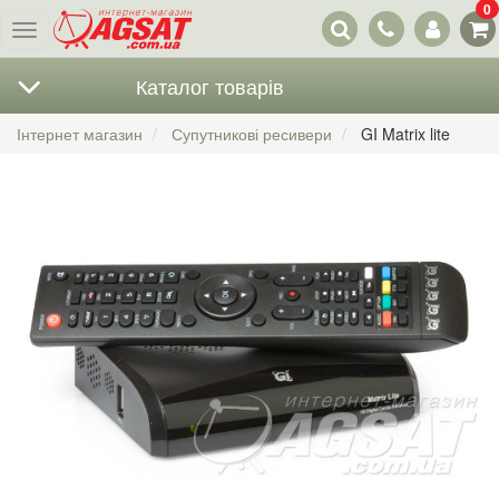
0
Наші
Меню
контакти
Каталог товарів
Інтернет магазин
Супутникові ресивери
GI Matrix lite