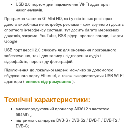
USB 2.0 портом для підключення Wi-Fi адаптерів і
накопичувачів.
Програмна частина Gi Mini HD, як і у всіх інших ресіверах
даного виробника не потребує реклами - крім зручного і досить
спритного інтерфейсу системи, тут досить багато мережевих
додатків, зокрема, YouTube, RSS-рідер, прогноз погоди, і карти
Google.
USB порт версії 2.0 служить як для оновлення програмного
забезпечення, так і для запису / відтворення аудіо /
відеофайлів, перегляду фотографій.
Підключення до локальної мережі можливо за допомогою
вбудованого порту Ethernet, а також використовуючи USB Wi-Fi
адаптери (
список підтримуваних
).
Технічні характеристики:
високопродуктивний процесор AlI3612 з частотою
594МГц;
підтримка стандартів DVB-S / DVB-S2 / DVB-T / DVB-T2 /
DVB-C;