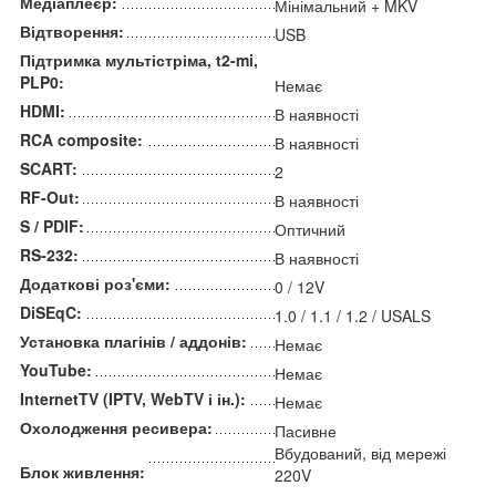
Медіаплеєр:
Мінімальний + MKV
Відтворення:
USB
Підтримка мультістріма, t2-mi,
PLP0:
Немає
HDMI:
В наявності
RCA composite:
В наявності
SCART:
2
RF-Out:
В наявності
S / PDIF:
Оптичний
RS-232:
В наявності
Додаткові роз'єми:
0 / 12V
DiSEqC:
1.0 / 1.1 / 1.2 / USALS
Установка плагінів / аддонів:
Немає
YouTube:
Немає
InternetTV (IPTV, WebTV і ін.):
Немає
Охолодження ресивера:
Пасивне
Вбудований, від мережі
Блок живлення:
220V