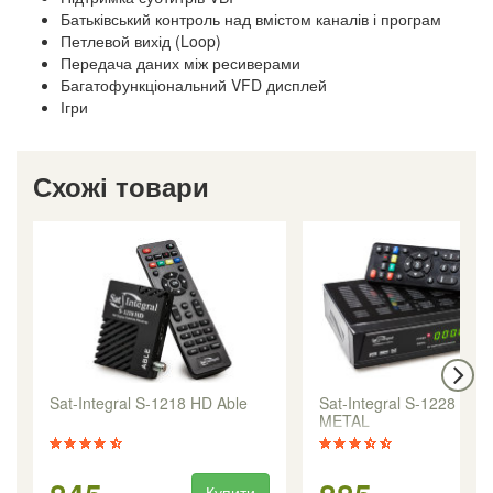
Батьківський контроль над вмістом каналів і програм
Петлевой вихід (Loop)
Передача даних між ресиверами
Багатофункціональний VFD дисплей
Ігри
Схожі товари
Sat-Integral S-1218 HD Able
Sat-Integral S-1228 HD
METAL
Купити
Ку