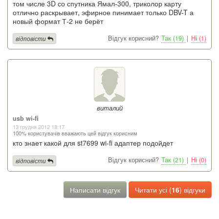
том числе 3D со спутника Ямал-300, триколор карту
отлично раскрывает, эфирное пинимает только DBV-T а
новый формат Т-2 не берёт
Відгук корисний?
Так (19)
|
Ні (1)
відповісти
виталий
usb wi-fi
13 грудня 2012 18:17
100% користувачів вважають цей відгук корисним
кто знает какой для st7699 wi-fi адаптер подойдет
Відгук корисний?
Так (21)
|
Ні (0)
відповісти
Написати відгук
Читати усі (
16
) відгуки