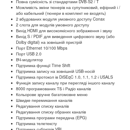
Повна сумісність зі стандартами DVB-S2 / T
Можливість зміни тюнерів на супутниковий, ефірний і /
або кабельний (тюнери в комплект не входять)
2 вбудованих модуля умовного доступу Conax
2 слота для модулів умовного доступу
Вихід HDMI для високоякісного зображення і звуку
Вихід S / PDIF для виведення цифрового звуку (або
Dolby digital) на зовнішній пристрій
Порт Ethernet 10/100 Mbps
Порт USB 2.0
ВЧ-модулятор
Підтримка функції Time Shift
Підтримка запису на зовнішній USB-носій
Підтримка протокол ів DiSEqC 1.0, 1.1, 1.2 і USALS
Функція запису каналу при перегляді іншого каналу
8000 програмованих ТБ і Радіо каналів
Кольорове зручне багатомовне меню
Швидке перемикання каналів
Редагування списку каналів
Редагування списку обраних каналів
Підтримка програми передача (EPG)
Підтримка телетексту
Підтримка субтитрів VBI