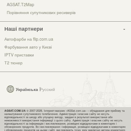
AGSAT.T2Map
Порівняння супутникових ресиверів
Наші партнери
Автофарби на flip.com.ua
Фарбування авто у Києві
IPTV приставки
Т2 тюнер
Українська
Русский
AGSAT.COM.UA
© 2007-2026, Інтернет-магазин «AGSat.com.ua» – обладнання для прийому та
налаштування супутникового телебачення. Адміністрація і власник сайту не несуть
відповідальності за шкоду або упущену вигоду, завдані в результаті використання або
неможливості використання інформації з цього сайту. Адміністрація і власник сайту не несуть
відповідальності за інформацію і висловлювання, розміщені відвідувачами в коментарях і
обговореннях продуктів. Всі висловлювання і інформація, розміщені відвідувачами в коментарях
і обговореннях продуктів на цьому сайті, висловлюють точку зору виключно автора конкретного