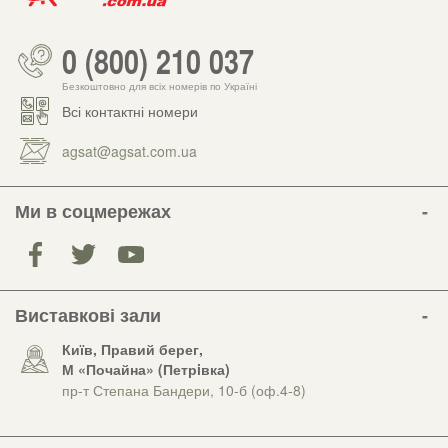
0 (800) 210 037
Безкоштовно для всіх номерів по Україні
Всі контактні номери
agsat@agsat.com.ua
Ми в соцмережах
Виставкові зали
Київ, Правий берег,
М «Почайна» (Петрiвка)
пр-т Степана Бандери, 10-б (оф.4-8)