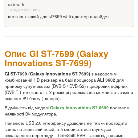
usb wi-fi
13 грудня 2012 18:17
кто знает какой для st7699 wi-fi адаптер подойдет
Опис GI ST-7699 (Galaxy
Innovations ST-7699)
GI ST-7699 (Galaxy Innovations ST 7699)
є недорогим
комбінований HD ресивер на базі процесора
ALI 3602
для
прийому супутникових (DVB-S / DVB-S2) і цифрових ефірних
(DVB-T ) телеканалів. У ресівері реалізована можливість заміни
вхідного ВЧ-блоку (тюнера).
Відмінність від моделі
Galaxy Innovations ST 6699
полягає в
наявності ВЧ модулятора.
Наявність USB 2.0 інтерфейсу дозволяє не тільки проводити
запис на зовнішній носій, а й скористатися функцією
відкладеного перегляду - TimeShift PVR. Також відзначимо