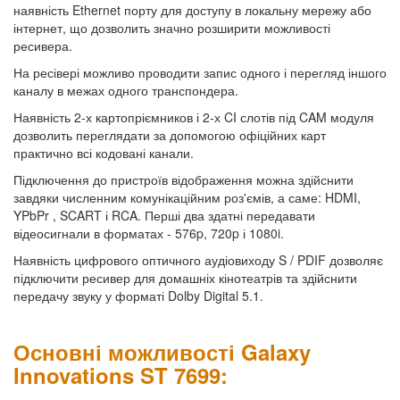
наявність Ethernet порту для доступу в локальну мережу або
інтернет, що дозволить значно розширити можливості
ресивера.
На ресівері можливо проводити запис одного і перегляд іншого
каналу в межах одного транспондера.
Наявність 2-х картопріємников і 2-х CI слотів під CAM модуля
дозволить переглядати за допомогою офіційних карт
практично всі кодовані канали.
Підключення до пристроїв відображення можна здійснити
завдяки численним комунікаційним роз'ємів, а саме: HDMI,
YPbPr , SCART і RCA. Перші два здатні передавати
відеосигнали в форматах - 576p, 720p і 1080i.
Наявність цифрового оптичного аудіовиходу S / PDIF дозволяє
підключити ресивер для домашніх кінотеатрів та здійснити
передачу звуку у форматі Dolby Digital 5.1.
Основні можливості Galaxy
Innovations ST 7699: