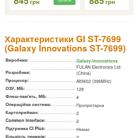
845
885
грн
грн
Характеристики GI ST-7699
(Galaxy Innovations ST-7699)
Виробник:
Galaxy-Innovations
FULAN Electronics Ltd.
Розробник:
(China)
Процесор:
Ali3602 (396MHz)
ОЗУ, МБ:
128
Флеш-пам'ять, МБ:
4
Операційна система:
Пропрієтарна
Картоприймач:
2
Common Interface:
2
Підтримка CI Plus:
Немає
Кількість тюнерів:
2