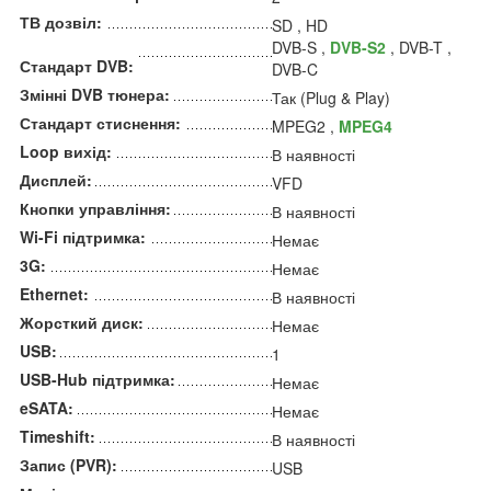
ТВ дозвіл:
SD , HD
DVB-S ,
DVB-S2
, DVB-T ,
Стандарт DVB:
DVB-C
Змінні DVB тюнера:
Так (Plug & Play)
Стандарт стиснення:
MPEG2 ,
MPEG4
Loop вихід:
В наявності
Дисплей:
VFD
Кнопки управління:
В наявності
Wi-Fi підтримка:
Немає
3G:
Немає
Ethernet:
В наявності
Жорсткий диск:
Немає
USB:
1
USB-Hub підтримка:
Немає
eSATA:
Немає
Timeshift:
В наявності
Запис (PVR):
USB