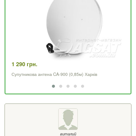
1 290 грн.
4 
Супутникова антена CA-900 (0,85м) Харків
Op
виталий