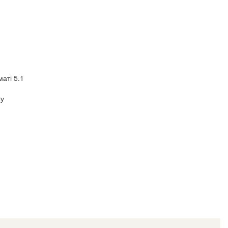
аті 5.1
ту