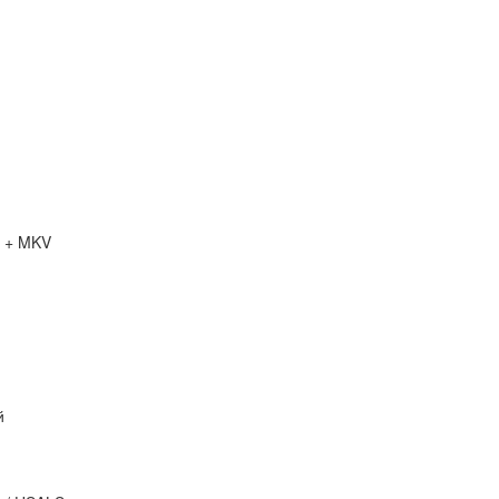
й + MKV
й