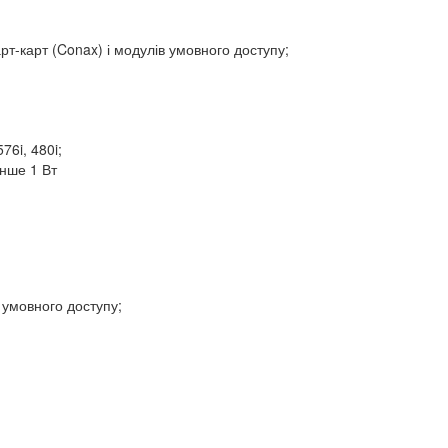
т-карт (Conax) і модулів умовного доступу;
76i, 480i;
енше 1 Вт
 умовного доступу;