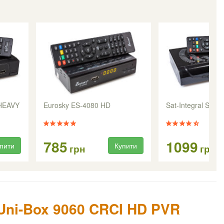
 HEAVY
Eurosky ES-4080 HD
Sat-Integral S-1
785
1099
пити
Купити
грн
грн
Uni-Box 9060 CRCI HD PVR