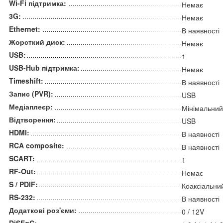
Wi-Fi підтримка:
Немає
3G:
Немає
Ethernet:
В наявності
Жорсткий диск:
Немає
USB:
1
USB-Hub підтримка:
Немає
Timeshift:
В наявності
Запис (PVR):
USB
Медіаплеєр:
Мінімальни
Відтворення:
USB
HDMI:
В наявності
RCA composite:
В наявності
SCART:
1
RF-Out:
Немає
S / PDIF:
Коаксіальни
RS-232:
В наявності
Додаткові роз'єми:
0 / 12V