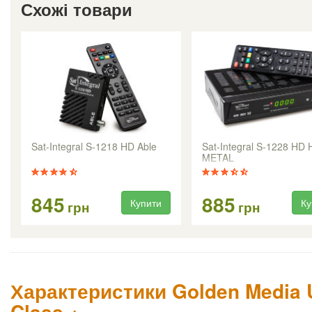
Схожі товари
Sat-Integral S-1218 HD Able
Sat-Integral S-1228 HD
METAL
845
885
Купити
Ку
грн
грн
Характеристики Golden Media 
Class +