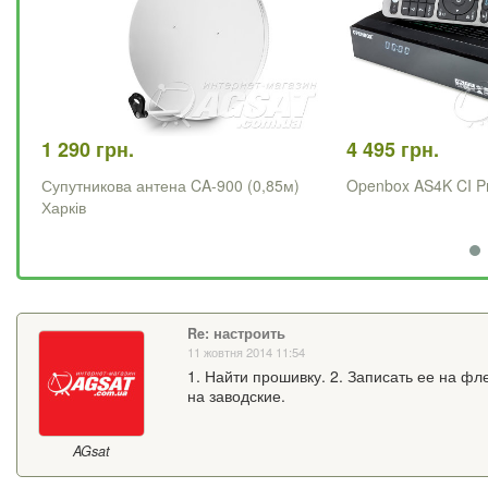
1 290 грн.
4 495 грн.
Супутникова антена CA-900 (0,85м)
Openbox AS4K CI P
Харків
Re: настроить
11 жовтня 2014 11:54
1. Найти прошивку. 2. Записать ее на фл
на заводские.
AGsat