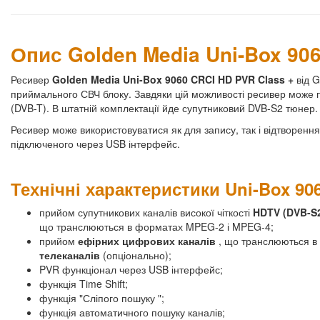
Опис Golden Media Uni-Box 90
Ресивер
Golden Media Uni-Box 9060 CRCI HD PVR Class +
від 
приймального СВЧ блоку. Завдяки цій можливості ресивер може 
(DVB-T). В штатній комплектації йде супутниковий DVB-S2 тюнер.
Ресивер може використовуватися як для запису, так і відтворенн
підключеного через USB інтерфейс.
Технічні характеристики Uni-Box 906
прийом супутникових каналів високої чіткості
HDTV (DVB-S2
що транслюються в форматах MPEG-2 і MPEG-4;
прийом
ефірних цифрових каналів
, що транслюються 
телеканалів
(опціонально);
PVR функціонал через USB інтерфейс;
функція Time Shift;
функція "Сліпого пошуку ";
функція автоматичного пошуку каналів;