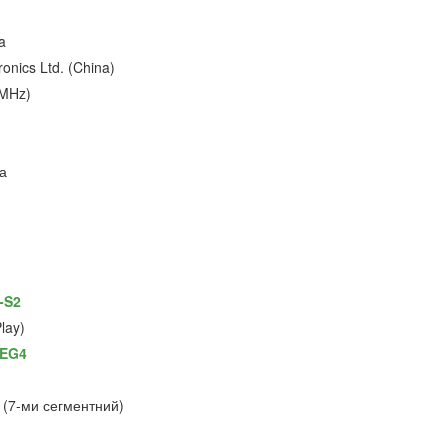
a
onics Ltd. (China)
6MHz)
а
-S2
lay)
EG4
 (7-ми сегментний)