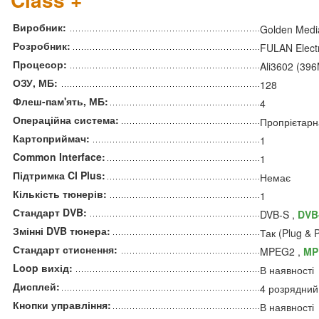
Виробник:
Golden Medi
Розробник:
FULAN Electr
Процесор:
Ali3602 (39
ОЗУ, МБ:
128
Флеш-пам'ять, МБ:
4
Операційна система:
Пропрієтарн
Картоприймач:
1
Common Interface:
1
Підтримка CI Plus:
Немає
Кількість тюнерів:
1
Стандарт DVB:
DVB-S ,
DVB
Змінні DVB тюнера:
Так (Plug & P
Стандарт стиснення:
MPEG2 ,
MP
Loop вихід:
В наявності
Дисплей:
4 розрядний
Кнопки управління:
В наявності