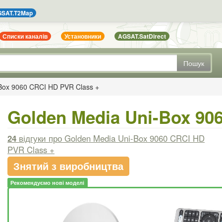
SAT.T2Map
Списки каналів
Установники
AGSAT.SatDirect
Пошук
Box 9060 CRCI HD PVR Class +
Golden Media Uni-Box 90
24
відгуки
про Golden Media Uni-Box 9060 CRCI HD
PVR Class +
Знятий з виробництва
Рекомендуємо нові моделі