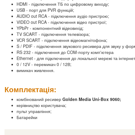
HDMI - підключення ТБ по цифровому виходу;
USB - порт для PVR функцій;
AUDIO out RCA - підключення аудіо пристрою;
VIDEO out RCA - підключення відео пристрої;
YPbPr - компонентний відеовихід;
TV SCART - підключення телевізора;
VCR SCART - підключення відеомагнітофона;
S / PDIF - підключення звукового ресивера для звуку у форм
RS 232 - підключення до COM-порту комп'ютера
Ethernet - для підключення до локальної мережі та інтерне
0 / 12V - перемикач 0 / 12В;
вимикач живлення.
Комплектація:
комбінований ресивер
Golden Media Uni-Box 9060;
керівництво користувача;
пульт управління;
Батарейки