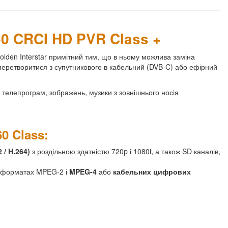
60 CRCI HD PVR Class +
Golden Interstar примітний тим, що в ньому можлива заміна
перетворитися з супутникового в кабельний (DVB-C) або ефірний
я телепрограм, зображень, музики з зовнішнього носія
0 Class:
 / H.264)
з роздільною здатністю 720p і 1080i, а також SD каналів,
в форматах MPEG-2 і
MPEG-4
або
кабельних цифрових