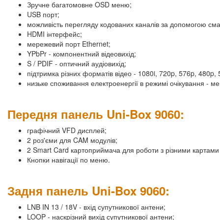
Зручне багатомовне OSD меню;
USB порт;
можливість перегляду кодованих каналів за допомогою смар
HDMI інтерфейс;
мережевий порт Ethernet;
YPbPr - компонентний відеовихід;
S / PDIF - оптичний аудіовихід;
підтримка різних форматів відео - 1080i, 720p, 576p, 480p, 5
низьке споживання електроенергії в режимі очікування - м
Передня панель Uni-Box 9060:
графічний VFD дисплей;
2 роз'єми для CAM модулів;
2 Smart Card картоприймача для роботи з різними картами
Кнопки навігації по меню.
Задня панель Uni-Box 9060:
LNB IN 13 / 18V - вхід супутникової антени;
LOOP - наскрізний вихід супутникової антени;