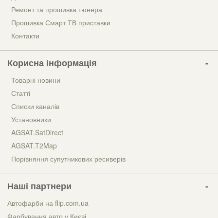
Ремонт та прошивка тюнера
Прошивка Смарт ТВ приставки
Контакти
Корисна інформація
Товарні новини
Статті
Списки каналів
Установники
AGSAT.SatDirect
AGSAT.T2Map
Порівняння супутникових ресиверів
Наші партнери
Автофарби на flip.com.ua
Фарбування авто у Києві