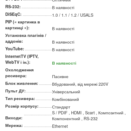
RS-232:
В наявності
DiSEqC:
1.0 / 1.1 / 1.2 / USALS
PIP (« картинка в
картинці »):
В наявності
Установка плагінів /
аддонів:
В наявності
YouTube:
В наявності
InternetTV (IPTV,
WebTV і ін.):
В наявності
Охолодження
ресивера:
Пасивне
Блок живлення:
Вбудований, від мережі 220V
Пульт ДУ:
Універсальний
Тип ресивера:
Комбінований
Розмір корпусу:
Стандарт
S / PDIF , HDMI , Scart , Композитний ,
Виходи:
Компонентний , RS-232
Мережа:
Ethernet