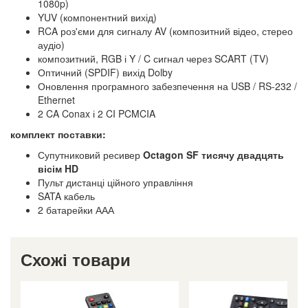
1080p)
YUV (компонентний вихід)
RCA роз'єми для сигналу AV (композитний відео, стерео
аудіо)
композитний, RGB і Y / C сигнал через SCART (TV)
Оптичний (SPDIF) вихід Dolby
Оновлення програмного забезпечення на USB / RS-232 /
Ethernet
2 CA Conax і 2 CI PCMCIA
комплект поставки:
Супутниковий ресивер
Octagon SF тисячу двадцять
вісім HD
Пульт дистанці ційного управління
SATA кабель
2 батарейки ААА
Схожі товари