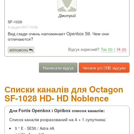
Дмитрий
SF-1028
4 грудня 2011 10:55
Вид сзади очень напоминает Openbox S9. Чем они
отличаются?
Відгук корисний?
Так (0)
|
Ні (0)
відповісти
Написати відгук
Читати усі (
13
) відгуки
Списки каналів для Octagon
SF-1028 HD- HD Noblence
Для Fortis Openbox і Optibox список каналів:
Список каналів розрахований на 4 + 1 супутника:
5 ° E - SES5 / Astra 4A