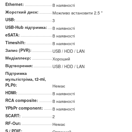
Ethernet:
В наявності
Жорсткий диск:
Можливо встановити 2.5 "
USB:
3
USB-Hub підтримка:
В наявності
eSATA:
В наявності
Timeshift:
В наявності
Запис (PVR):
USB / HDD / LAN
Медіаплеєр:
Хороший
Відтворення:
USB / HDD / LAN
Підтримка
мультістріма, t2-mi,
PLP0:
Немає
HDMI:
В наявності
RCA composite:
В наявності
YPbPr component:
В наявності
SCART:
2
RF-Out:
Немає
S / PDIF:
Оптичний