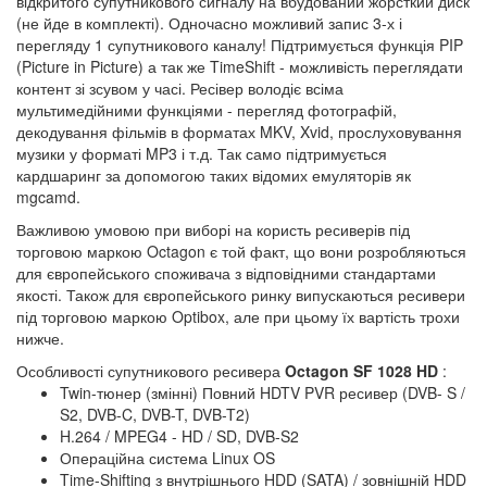
відкритого супутникового сигналу на вбудований жорсткий диск
(не йде в комплекті). Одночасно можливий запис 3-х і
перегляду 1 супутникового каналу! Підтримується функція PIP
(Picture in Picture) а так же TimeShift - можливість переглядати
контент зі зсувом у часі. Ресівер володіє всіма
мультимедійними функціями - перегляд фотографій,
декодування фільмів в форматах MKV, Xvid, прослуховування
музики у форматі MP3 і т.д. Так само підтримується
кардшаринг за допомогою таких відомих емуляторів як
mgcamd.
Важливою умовою при виборі на користь ресиверів під
торговою маркою Octagon є той факт, що вони розробляються
для європейського споживача з відповідними стандартами
якості. Також для європейського ринку випускаються ресивери
під торговою маркою Optibox, але при цьому їх вартість трохи
нижче.
Особливості супутникового ресивера
Octagon SF 1028 HD
:
Twin-тюнер (змінні) Повний HDTV PVR ресивер (DVB- S /
S2, DVB-C, DVB-T, DVB-T2)
H.264 / MPEG4 - HD / SD, DVB-S2
Операційна система Linux OS
Time-Shifting з внутрішнього HDD (SATA) / зовнішній HDD