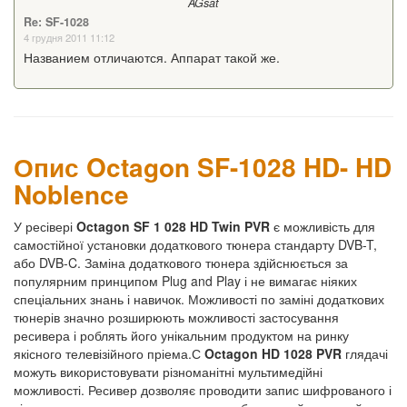
AGsat
Re: SF-1028
4 грудня 2011 11:12
Названием отличаются. Аппарат такой же.
Опис Octagon SF-1028 HD- HD
Noblence
У ресівері
Octagon SF 1 028 HD Twin PVR
є можливість для
самостійної установки додаткового тюнера стандарту DVB-T,
або DVB-C. Заміна додаткового тюнера здійснюється за
популярним принципом Plug and Play і не вимагає ніяких
спеціальних знань і навичок. Можливості по заміні додаткових
тюнерів значно розширюють можливості застосування
ресивера і роблять його унікальним продуктом на ринку
якісного телевізійного пріема.С
Octagon HD 1028 PVR
глядачі
можуть використовувати різноманітні мультимедійні
можливості. Ресивер дозволяє проводити запис шифрованого і