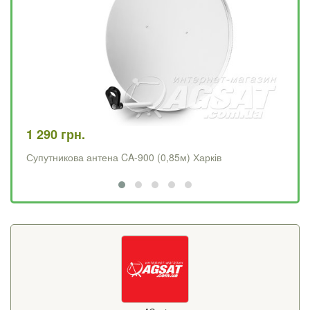
1 290 грн.
4 
Супутникова антена CA-900 (0,85м) Харків
Op