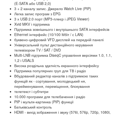
(E-SATA або USB 2,0)
3 + 2 каналу запис. Джерело Watch Live (PIP)
Легка запис програм з EPG
3 х USB 2.0 порт (MP3-плеєр і JPEG Viewer)
Xvid MKV і підтримка
Підтримка зовнішнього і внутрішнього SATA інтерфейсів
Ethernet інтерфейс (10/100 Мбіт / с LAN)
буквено-цифровий VFD дисплей на передній панелі
Універсальний пульт дистанційного керування
телевізором TV / SAT / DVD
Multi-LNB підтримка DiseqC управління версіями 1.0, 1.1,
1,2 і USALS
Висока роздільна здатність екранного інтерфейсу
Підтримка популярних груп для ТВ і радіо
Вбудований редактор каналів з підтримкою таких
функцій як - сортування, молодецький ня,
перейменування, переміщення, блокування
телетекст і субтитри
10.000 програми для телебачення і радіо
PIP і мульти-картинка (PIP) функції
Батьківський контроль
HDMI - вихід зображення і звуку (576i, 576p, 720p, 1080i,