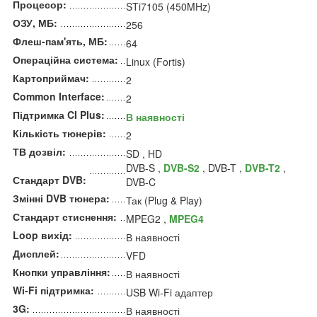
Процесор:
STi7105 (450MHz)
ОЗУ, МБ:
256
Флеш-пам'ять, МБ:
64
Операційна система:
Linux (Fortis)
Картоприймач:
2
Common Interface:
2
Підтримка CI Plus:
В наявності
Кількість тюнерів:
2
ТВ дозвіл:
SD , HD
DVB-S ,
DVB-S2
, DVB-T ,
DVB-T2
,
Стандарт DVB:
DVB-C
Змінні DVB тюнера:
Так (Plug & Play)
Стандарт стиснення:
MPEG2 ,
MPEG4
Loop вихід:
В наявності
Дисплей:
VFD
Кнопки управління:
В наявності
Wi-Fi підтримка:
USB Wi-Fi адаптер
3G:
В наявності