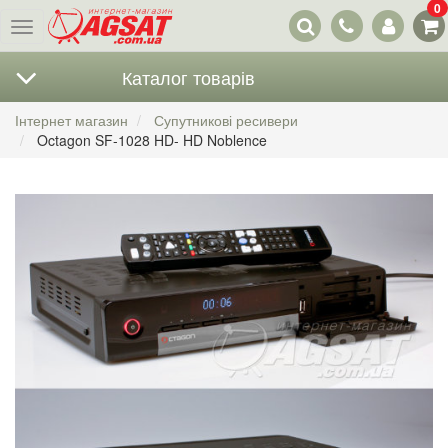
0
Наші
Меню
контакти
Каталог товарів
Інтернет магазин
Супутникові ресивери
Octagon SF-1028 HD- HD Noblence