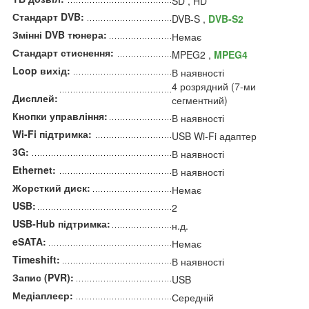
SD , HD
Стандарт DVB:
DVB-S ,
DVB-S2
Змінні DVB тюнера:
Немає
Стандарт стиснення:
MPEG2 ,
MPEG4
Loop вихід:
В наявності
4 розрядний (7-ми
Дисплей:
сегментний)
Кнопки управління:
В наявності
Wi-Fi підтримка:
USB Wi-Fi адаптер
3G:
В наявності
Ethernet:
В наявності
Жорсткий диск:
Немає
USB:
2
USB-Hub підтримка:
н.д.
eSATA:
Немає
Timeshift:
В наявності
Запис (PVR):
USB
Медіаплеєр:
Середній