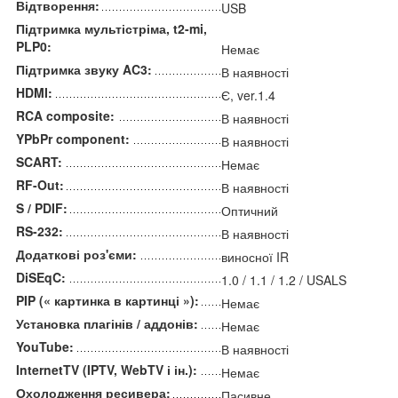
Відтворення:
USB
Підтримка мультістріма, t2-mi,
PLP0:
Немає
Підтримка звуку AC3:
В наявності
HDMI:
Є, ver.1.4
RCA composite:
В наявності
YPbPr component:
В наявності
SCART:
Немає
RF-Out:
В наявності
S / PDIF:
Оптичний
RS-232:
В наявності
Додаткові роз'єми:
виносної IR
DiSEqC:
1.0 / 1.1 / 1.2 / USALS
PIP (« картинка в картинці »):
Немає
Установка плагінів / аддонів:
Немає
YouTube:
В наявності
InternetTV (IPTV, WebTV і ін.):
Немає
Охолодження ресивера:
Пасивне