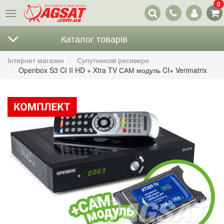
0
Наші
Меню
контакти
Каталог товарів
Інтернет магазин
Супутникові ресивери
Openbox S3 CI II HD + Xtra TV САМ модуль CI+ Verimatrix