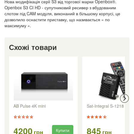
Нова модифікація серії S3 від торгової марки Openbox®.
Openbox S3 CI HD - супутниковий ресивер з вбудованим
слотом під CAM модуля, виконаний в більшому корпусі, це
дозволило оснастити приставку, що називається « по
максимуму ».
Схожі товари
AB Pulse 4K mini
Sat-Integral S-1218 HD 
4200
845
Купити
Ку
грн
грн