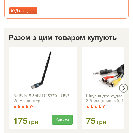
Докладніше
Разом з цим товаром купують
NetStick5 5dBi RT5370 - USB
Шнур видео-аудио mini
Wi-Fi адаптер
3,5 мм (длинный, 18мм)
RCA, 1,0м
175
75
Купити
Ку
грн
грн