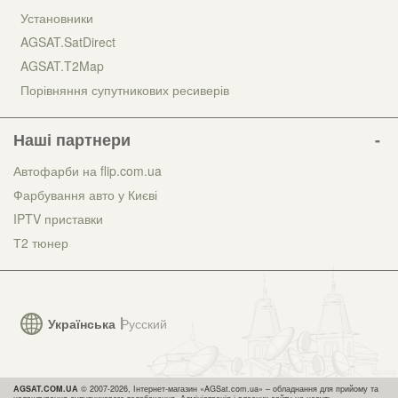
Установники
AGSAT.SatDirect
AGSAT.T2Map
Порівняння супутникових ресиверів
Наші партнери
Автофарби на flip.com.ua
Фарбування авто у Києві
IPTV приставки
Т2 тюнер
Українська
Русский
AGSAT.COM.UA
© 2007-2026, Інтернет-магазин «AGSat.com.ua» – обладнання для прийому та