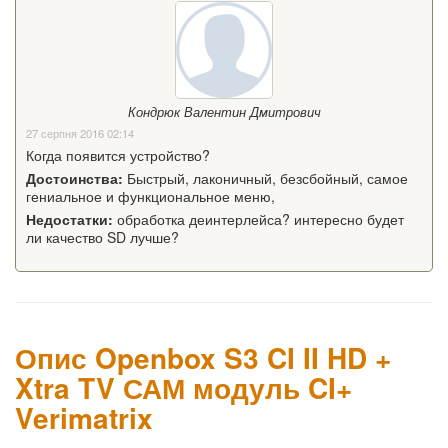
Кондрюк Валентин Дмитрович
27 серпня 2016 02:14
Когда появится устройство?
Достоинства:
Быстрый, лаконичный, безсбойный, самое
гениальное и функциональное меню,
Недостатки:
обработка деинтерлейса? интересно будет
ли качество SD лучше?
Опис Openbox S3 CI II HD +
Xtra TV САМ модуль CI+
Verimatrix