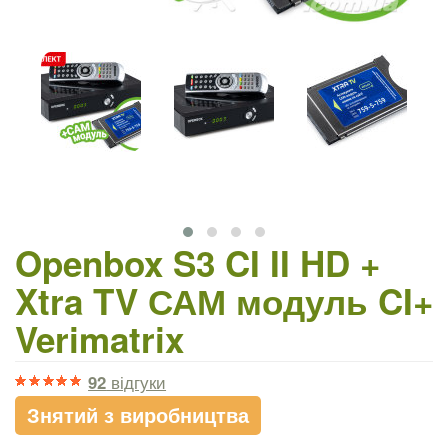
Openbox S3 CI II HD +
Xtra TV САМ модуль CI+
Verimatrix
92
відгуки
Знятий з виробництва