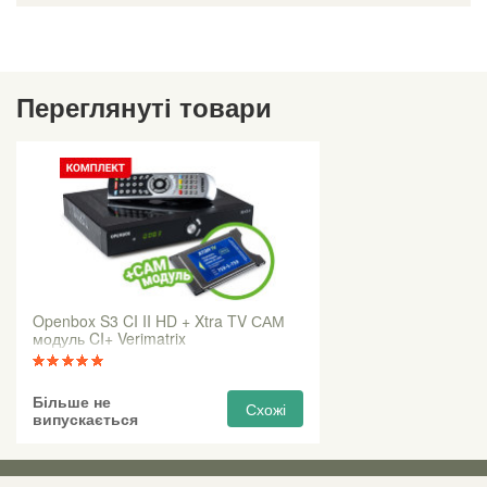
Переглянуті товари
Openbox S3 CI II HD + Xtra TV САМ
модуль CI+ Verimatrix
Більше не
Схожі
випускається