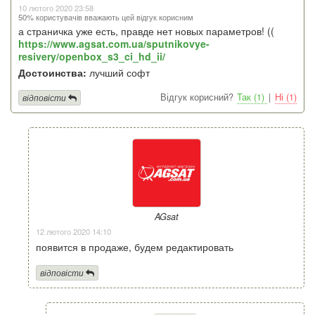
10 лютого 2020 23:58
50% користувачів вважають цей відгук корисним
а страничка уже есть, правде нет новых параметров! ((
https://www.agsat.com.ua/sputnikovye-
resivery/openbox_s3_ci_hd_ii/
Достоинства:
лучший софт
Відгук корисний?
Так (1)
|
Ні (1)
відповісти
AGsat
12 лютого 2020 14:10
появится в продаже, будем редактировать
відповісти