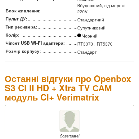
Вбудований, від мережі
Блок живлення:
220V
Пульт ДУ:
Стандартний
Тип ресивера:
Супутниковий
Колір:
Чорний
Чіпсет USB Wi-Fi адаптера:
RT3070 , RT5370
Розмір корпусу:
Стандарт
Останні відгуки про Openbox
S3 CI II HD + Xtra TV САМ
модуль CI+ Verimatrix
Sozertsatel