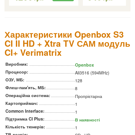
Характеристики Openbox S3
CI II HD + Xtra TV САМ модуль
CI+ Verimatrix
Виробник:
Openbox
Процесор:
Ali3516 (594MHz)
ОЗУ, МБ:
128
Флеш-пам'ять, МБ:
8
Операційна система:
Пропрієтарна
Картоприймач:
1
Common Interface:
1
Підтримка CI Plus:
В наявності
Кількість тюнерів:
1
ТВ дозвіл: