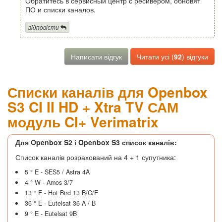
Обратитесь в сервисный центр с ресивером, обновят
ПО и списки каналов.
відповісти
Написати відгук
Читати усі (
92
) відгуки
Списки каналів для Openbox
S3 CI II HD + Xtra TV САМ
модуль CI+ Verimatrix
Для Openbox S2 і Openbox S3 список каналів:
Список каналів розрахований на 4 + 1 супутника:
5 ° E - SES5 / Astra 4A
4 ° W - Amos 3/7
13 ° E - Hot Bird 13 B/C/E
36 ° E - Eutelsat 36 A / B
9 ° E - Eutelsat 9B