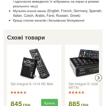
і одночасне виведення їх зображень на екран в режимі
реального часу)
Мультіяз ичное меню (English, French, Germany, Spanish,
Italian, Czech, Arabic, Farsi, Russian, Greek)
Кращі списки каналів і батьківська блокування
Схожі товари
Sat-Integral S-1218 HD Able
Sat-Integral S-1228 HD
METAL
845
885
Купити
Ку
грн
грн