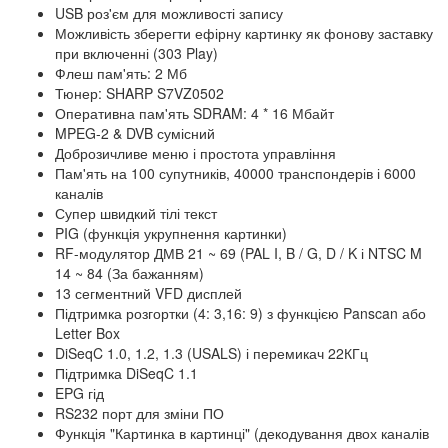
USB роз'єм для можливості запису
Можливість зберегти ефірну картинку як фонову заставку
при включенні (303 Play)
Флеш пам'ять: 2 Мб
Тюнер: SHARP S7VZ0502
Оперативна пам'ять SDRAM: 4 * 16 Мбайт
MPEG-2 & DVB сумісний
Доброзичливе меню і простота управління
Пам'ять на 100 супутників, 40000 транспондерів і 6000
каналів
Супер швидкий тілі текст
PIG (функція укрупнення картинки)
RF-модулятор ДМВ 21 ~ 69 (PAL I, B / G, D / K і NTSC M
14 ~ 84 (За бажанням)
13 сегментний VFD дисплей
Підтримка розгортки (4: 3,16: 9) з функцією Panscan або
Letter Box
DiSeqC 1.0, 1.2, 1.3 (USALS) і перемикач 22КГц
Підтримка DiSeqC 1.1
EPG гід
RS232 порт для зміни ПО
Функція "Картинка в картинці" (декодування двох каналів