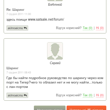
БлАтной
Re: Шаринг
7 грудня 2011 11:00
здесь поищи www.satsale.net/forum/
Відгук корисний?
Так (0)
|
Ні (0)
відповісти
Сергей
Шаринг
7 грудня 2011 08:43
Где бы найти подробное руководство по шарингу через ком
порт на Тигер?чего то облазил нет и не могу найти...только
с лан-портом
Відгук корисний?
Так (0)
|
Ні (0)
відповісти
Написати відгук
Читати усі (
5
) відгуки