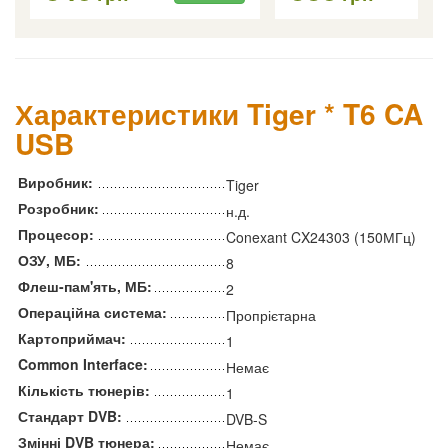
Характеристики Tiger * T6 CA
USB
Виробник:
Tiger
Розробник:
н.д.
Процесор:
Conexant CX24303 (150МГц)
ОЗУ, МБ:
8
Флеш-пам'ять, МБ:
2
Операційна система:
Пропрієтарна
Картоприймач:
1
Common Interface:
Немає
Кількість тюнерів:
1
Стандарт DVB:
DVB-S
Змінні DVB тюнера:
Немає