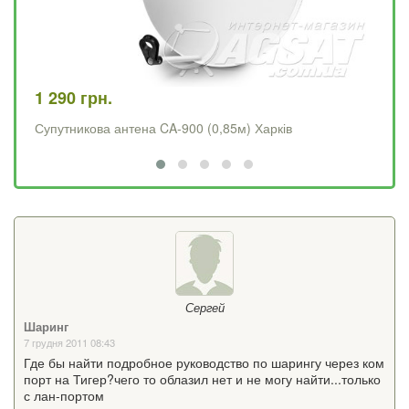
1 290 грн.
4 
Супутникова антена CA-900 (0,85м) Харків
Op
Сергей
Шаринг
7 грудня 2011 08:43
Где бы найти подробное руководство по шарингу через ком
порт на Тигер?чего то облазил нет и не могу найти...только
с лан-портом