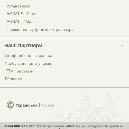
Установники
AGSAT.SatDirect
AGSAT.T2Map
Порівняння супутникових ресиверів
Наші партнери
Автофарби на flip.com.ua
Фарбування авто у Києві
IPTV приставки
Т2 тюнер
Українська
Русский
AGSAT.COM.UA
© 2007-2026, Інтернет-магазин «AGSat.com.ua» – обладнання для прийому та