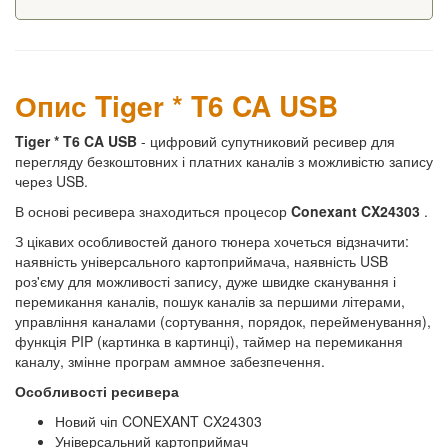
Опис Tiger * T6 CA USB
Tiger * T6 CA USB
- цифровий супутниковий ресивер для
перегляду безкоштовних і платних каналів з можливістю запису
через USB.
В основі ресивера знаходиться процесор
Conexant CX24303
.
З цікавих особливостей даного тюнера хочеться відзначити:
наявність універсального картоприймача, наявність USB
роз'єму для можливості запису, дуже швидке сканування і
перемикання каналів, пошук каналів за першими літерами,
управління каналами (сортування, порядок, перейменування),
функція PIP (картинка в картинці), таймер на перемикання
каналу, змінне програм аммное забезпечення.
Особливості ресивера
Новий чіп CONEXANT CX24303
Універсальний картоприймач