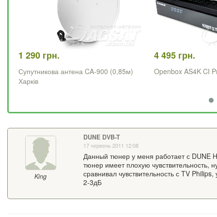
1 290 грн.
4 495 грн.
Супутникова антена CA-900 (0,85м)
Openbox AS4K CI P
Харків
DUNE DVB-T
17 червень 2011 12:08
Данный тюнер у меня работает с DUNE HD
тюнер имеет плохую чувствительность, н
сравнивал чувствительность с TV Philips
King
2-3дБ