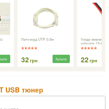
Cu
Патч-корд UTP, 0,5м
Гніздо живлення 
кабелем 15см
32
22
пити
Купити
грн
грн
-T USB тюнер