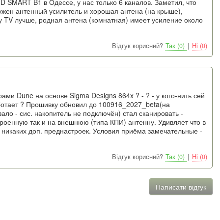
 SMART B1 в Одессе, у нас только 6 каналов. Заметил, что
ужен антенный усилитель и хорошая антена (на крыше),
, у TV лучше, родная антена (комнатная) имеет усиление около
Відгук корисний?
Так (0)
|
Ні (0)
и Dune на основе Sigma Designs 864x ? - ? - у кого-нить сей
ботает ? Прошивку обновил до 100916_2027_beta(на
ло - сис. накопитель не подключён) стал сканировать -
строенную так и на внешнюю (типа КПИ) антенну. Удивляет что в
е никаких доп. преднастроек. Условия приёма замечательные -
Відгук корисний?
Так (0)
|
Ні (0)
Написати відгук