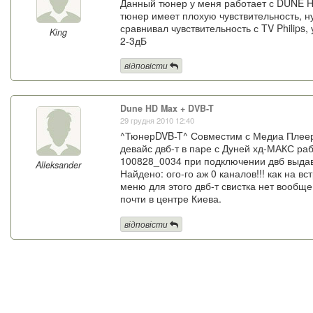
Данный тюнер у меня работает с DUNE HD
тюнер имеет плохую чувствительность, н
сравнивал чувствительность с TV Philips
King
2-3дБ
відповісти
Dune HD Max + DVB-T
29 грудня 2010 12:40
^ТюнерDVB-T^ Совместим с Медиа Плеерам
девайс двб-т в паре с Дуней хд-МАКС ра
100828_0034 при подключении двб выдава
Alleksander
Найдено: ого-го аж 0 каналов!!! как на в
меню для этого двб-т свистка нет вообщ
почти в центре Киева.
відповісти