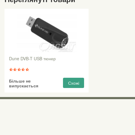
Dune DVB-T USB тюнер
Більше не
Схожі
випускається
Виставкові 
Київ, Правий бе