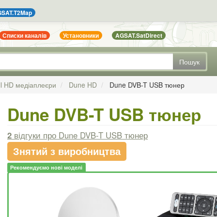
SAT.T2Map
Списки каналів
Установники
AGSAT.SatDirect
Пошук
ll HD медіаплеєри
Dune HD
Dune DVB-T USB тюнер
Dune DVB-T USB тюнер
2
відгуки
про Dune DVB-T USB тюнер
Знятий з виробництва
Рекомендуємо нові моделі