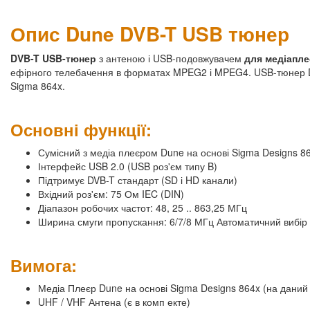
Опис Dune DVB-T USB тюнер
DVB-T USB-тюнер
з антеною і USB-подовжувачем
для медіапл
ефірного телебачення в форматах MPEG2 і MPEG4. USB-тюнер D
Sigma 864x.
Основні функції:
Сумісний з медіа плеєром Dune на основі Sigma Designs 8
Інтерфейс USB 2.0 (USB роз'єм типу B)
Підтримує DVB-T стандарт (SD і HD канали)
Вхідний роз'єм: 75 Ом IEC (DIN)
Діапазон робочих частот: 48, 25 .. 863,25 МГц
Ширина смуги пропускання: 6/7/8 МГц Автоматичний вибір
Вимога:
Медіа Плеєр Dune на основі Sigma Designs 864x (на даний
UHF / VHF Антена (є в комп екте)