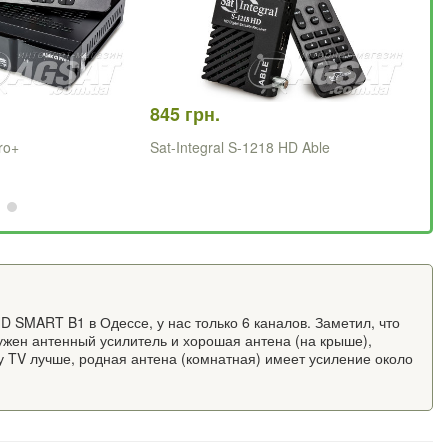
845 грн.
88
ro+
Sat-Integral S-1218 HD Able
Sa
 SMART B1 в Одессе, у нас только 6 каналов. Заметил, что
ужен антенный усилитель и хорошая антена (на крыше),
, у TV лучше, родная антена (комнатная) имеет усиление около