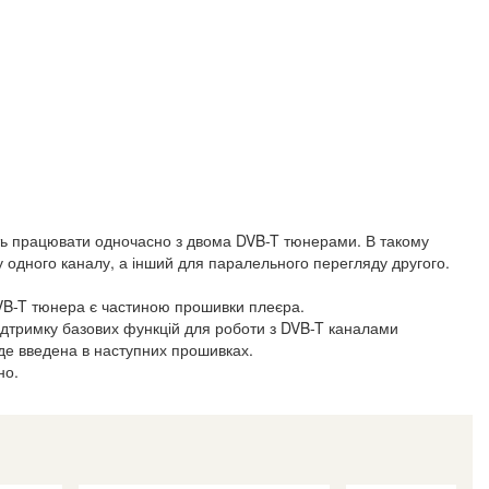
уть працювати одночасно з двома DVB-T тюнерами. В такому
 одного каналу, а інший для паралельного перегляду другого.
VB-T тюнера є частиною прошивки плеєра.
ідтримку базових функцій для роботи з DVB-T каналами
де введена в наступних прошивках.
но.