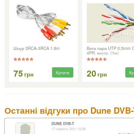
Шнур 3RCA-3RCA 1.8m
Вита пара UTP 0,5mm 
4PR, внутр. (1м)
75
20
Купити
Ку
грн
грн
Останні відгуки про Dune DVB
DUNE DVB-T
17 червень 2011 12:08