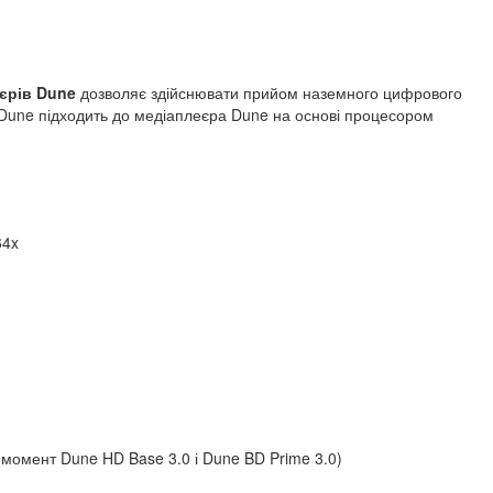
еєрів Dune
дозволяє здійснювати прийом наземного цифрового
une підходить до медіаплеєра Dune на основі процесором
64x
 момент Dune HD Base 3.0 і Dune BD Prime 3.0)