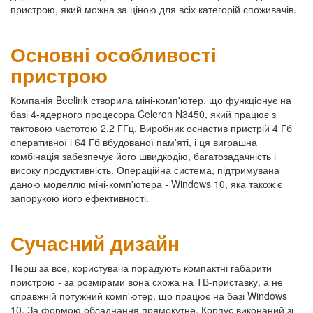
пристрою, який можна за ціною для всіх категорій споживачів.
Основні особливості
пристрою
Компанія Beelink створила міні-комп'ютер, що функціонує на
базі 4-ядерного процесора Celeron N3450, який працює з
тактовою частотою 2,2 ГГц. Виробник оснастив пристрій 4 Гб
оперативної і 64 Гб вбудованої пам'яті, і ця виграшна
комбінація забезпечує його швидкодію, багатозадачність і
високу продуктивність. Операційна система, підтримувана
даною моделлю міні-комп'ютера - Windows 10, яка також є
запорукою його ефективності.
Сучасний дизайн
Перш за все, користувача порадують компактні габарити
пристрою - за розмірами вона схожа на ТВ-приставку, а не
справжній потужний комп'ютер, що працює на базі Windows
10. За формою обладнання прямокутне. Корпус виконаний зі