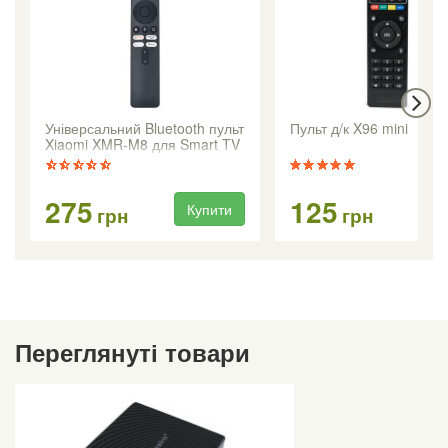
Універсальний Bluetooth пульт
Пульт д/к X96 mini
Xiaomi XMR-M8 для Smart TV
і медіаплеєрів
275
125
Купити
Ку
грн
грн
Переглянуті товари