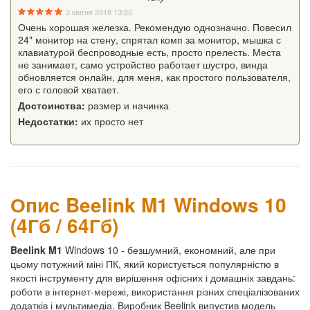
3 квітня 2018 13:25
Очень хорошая железка. Рекомендую однозначно. Повесил
24" монитор на стену, спрятал комп за монитор, мышка с
клавиатурой беспроводные есть, просто прелесть. Места
не занимает, само устройство работает шустро, винда
обновляется онлайн, для меня, как простого пользователя,
его с головой хватает.
Достоинства:
размер и начинка
Недостатки:
их просто нет
Опис Beelink M1 Windows 10
(4Гб / 64Гб)
Beelink M1
Windows 10 - безшумний, економний, але при
цьому потужний міні ПК, який користується популярністю в
якості інструменту для вирішення офісних і домашніх завдань:
роботи в інтернет-мережі, використання різних спеціалізованих
додатків і мультимедіа. Виробник Beelink випустив модель