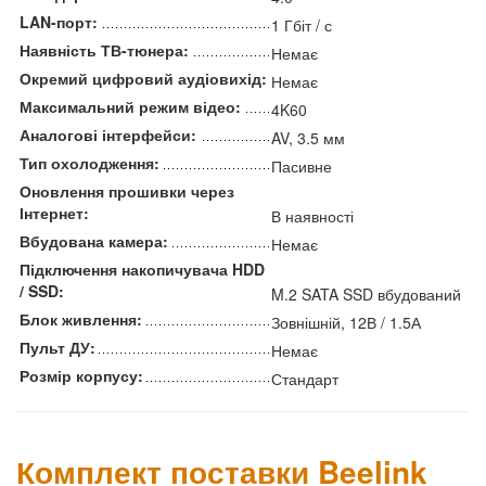
LAN-порт:
1 Гбіт / с
Наявність ТВ-тюнера:
Немає
Окремий цифровий аудіовихід:
Немає
Максимальний режим відео:
4K60
Аналогові інтерфейси:
AV, 3.5 мм
Тип охолодження:
Пасивне
Оновлення прошивки через
Інтернет:
В наявності
Вбудована камера:
Немає
Підключення накопичувача HDD
/ SSD:
M.2 SATA SSD вбудований
Блок живлення:
Зовнішній, 12В / 1.5А
Пульт ДУ:
Немає
Розмір корпусу:
Стандарт
Комплект поставки Beelink