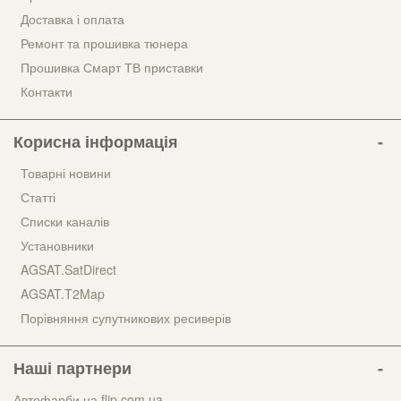
Доставка і оплата
Ремонт та прошивка тюнера
Прошивка Смарт ТВ приставки
Контакти
Корисна інформація
Товарні новини
Статті
Списки каналів
Установники
AGSAT.SatDirect
AGSAT.T2Map
Порівняння супутникових ресиверів
Наші партнери
Автофарби на flip.com.ua