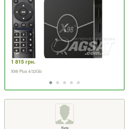
1 815 грн.
1 
X98 Plus 4/32Gb
X9
Yuriy