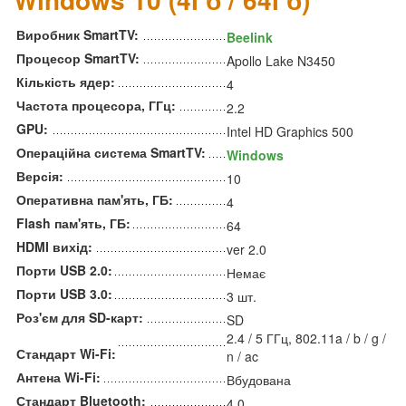
Виробник SmartTV:
Beelink
Процесор SmartTV:
Apollo Lake N3450
Кількість ядер:
4
Частота процесора, ГГц:
2.2
GPU:
Intel HD Graphics 500
Операційна система SmartTV:
Windows
Версія:
10
Оперативна пам'ять, ГБ:
4
Flash пам'ять, ГБ:
64
HDMI вихід:
ver 2.0
Порти USB 2.0:
Немає
Порти USB 3.0:
3 шт.
Роз'єм для SD-карт:
SD
2.4 / 5 ГГц, 802.11a / b / g /
Стандарт Wi-Fi:
n / ac
Антена Wi-Fi:
Вбудована
Стандарт Bluetooth:
4.0