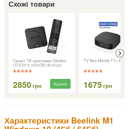
Схожі товари
Смарт ТВ приставка Geotex
TV Box Mortal T1+ 8/12
GTX-R12 4/64GB (Amlogic
S905X5M / Android 14)
2850
1675
Купити
Ку
грн
грн
Характеристики Beelink M1
Windows 10 (4Гб / 64Гб)