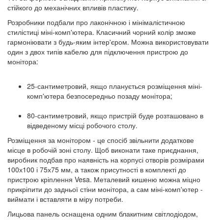
стійкого до механічних впливів пластику.
Розробники подбали про лаконічною і мінімалістичною
стилістиці міні-комп'ютера. Класичний чорний колір зможе
гармоніювати з будь-яким інтер'єром. Можна використовувати
один з двох типів кабелю для підключення пристрою до
монітора:
25-сантиметровий, якщо планується розміщення міні-
комп'ютера безпосередньо позаду монітора;
80-сантиметровий, якщо пристрій буде розташовано в
відведеному місці робочого столу.
Розміщення за монітором - це спосіб звільнити додаткове
місце в робочій зоні столу. Щоб виконати таке приєднання,
виробник подбав про наявність на корпусі отворів розмірами
100х100 і 75х75 мм, а також присутності в комплекті до
пристрою кріплення Vesa. Металевий кишеню можна міцно
прикріпити до задньої стіни монітора, а сам міні-комп'ютер -
виймати і вставляти в міру потреби.
Лицьова панель оснащена одним блакитним світлодіодом,