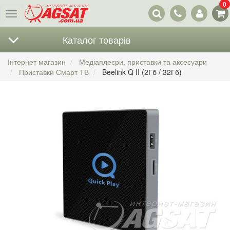
0
Наші
Меню
контакти
Каталог товарів
Інтернет магазин
Медіаплеєри, приставки та аксесуари
Приставки Смарт ТВ
Beelink Q II (2Гб / 32Гб)