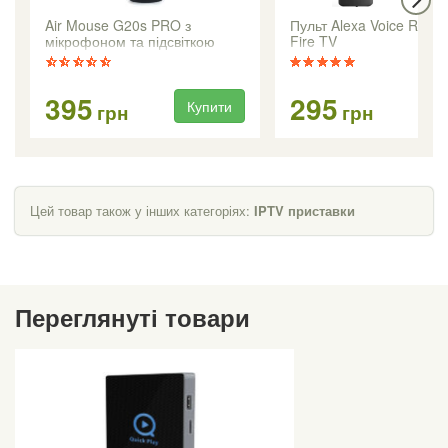
Air Mouse G20s PRO з
Пульт Alexa Voice Remo
мікрофоном та підсвіткою
Fire TV
395
295
Купити
Ку
грн
грн
Цей товар також у інших категоріях:
IPTV приставки
Переглянуті товари