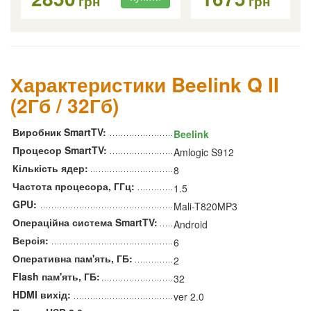
грн
грн
Характеристики Beelink Q II
(2Гб / 32Гб)
Виробник SmartTV:
Beelink
Процесор SmartTV:
Amlogic S912
Кількість ядер:
8
Частота процесора, ГГц:
1.5
GPU:
Mali-T820MP3
Операційна система SmartTV:
Android
Версія:
6
Оперативна пам'ять, ГБ:
2
Flash пам'ять, ГБ:
32
HDMI вихід:
ver 2.0