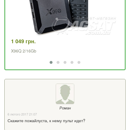
1 049 грн.
2 
X96Q 2/16Gb
UC
Роман
6 лютого 2017 21:07
Скажите пожайлуста, к нему пульт идет?