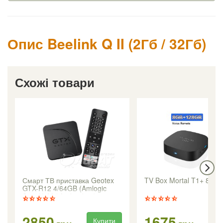
Опис Beelink Q II (2Гб / 32Гб)
Схожі товари
Смарт ТВ приставка Geotex
TV Box Mortal T1+ 8/12
GTX-R12 4/64GB (Amlogic
S905X5M / Android 14)
2850
1675
Купити
Ку