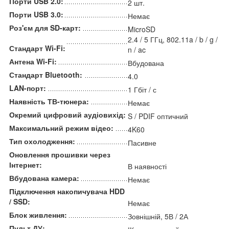
Порти USB 2.0:
2 шт.
Порти USB 3.0:
Немає
Роз'єм для SD-карт:
MicroSD
2.4 / 5 ГГц, 802.11a / b / g /
Стандарт Wi-Fi:
n / ac
Антена Wi-Fi:
Вбудована
Стандарт Bluetooth:
4.0
LAN-порт:
1 Гбіт / с
Наявність ТВ-тюнера:
Немає
Окремий цифровий аудіовихід:
S / PDIF оптичний
Максимальний режим відео:
4K60
Тип охолодження:
Пасивне
Оновлення прошивки через
Інтернет:
В наявності
Вбудована камера:
Немає
Підключення накопичувача HDD
/ SSD:
Немає
Блок живлення:
Зовнішній, 5В / 2А
Пульт ДУ: