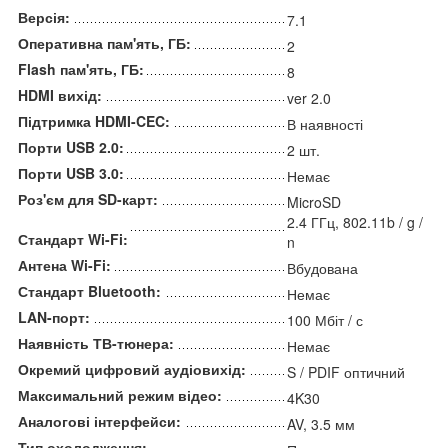
Версія:
7.1
Оперативна пам'ять, ГБ:
2
Flash пам'ять, ГБ:
8
HDMI вихід:
ver 2.0
Підтримка HDMI-CEC:
В наявності
Порти USB 2.0:
2 шт.
Порти USB 3.0:
Немає
Роз'єм для SD-карт:
MicroSD
2.4 ГГц, 802.11b / g /
Стандарт Wi-Fi:
n
Антена Wi-Fi:
Вбудована
Стандарт Bluetooth:
Немає
LAN-порт:
100 Мбіт / с
Наявність ТВ-тюнера:
Немає
Окремий цифровий аудіовихід:
S / PDIF оптичний
Максимальний режим відео:
4K30
Аналогові інтерфейси:
AV, 3.5 мм
Тип охолодження: