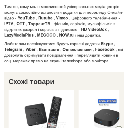
Тим же, кому мало можливостей універсальних медіацентрів
можуть самостійно встановити додатки для перегляду Онлайн-
відео -
YouTube
,
Rutube
,
Vimeo
, цифрового телебачення -
IPTV
,
OTT
,
ТоррентТВ
, фільмів, серіалів, мультфільмів з
відкритих джерел і сервісів з підпискою -
HD VideoBox
,
LazyMediaPlus
,
MEGOGO
,
NOW.ru
і інші додатки.
Любителям поспілкуватися будуть корисні додатки
Skype
,
Telegram
,
Viber
,
Вконтакте
,
Однокласники
,
Facebook
, які
дозволять отримувати повідомлення і переглядати новини в
соц. мережах прямо на екрані телевізора або монітора.
Схожі товари