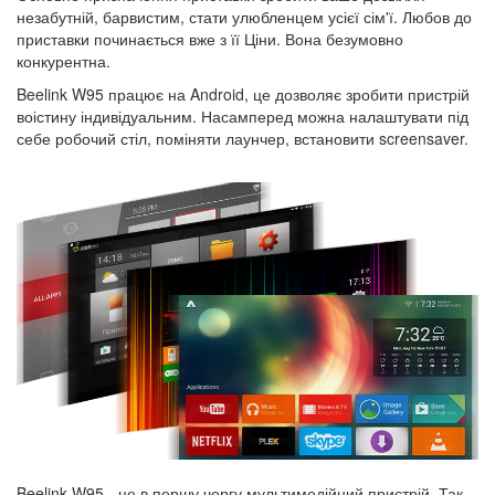
незабутній, барвистим, стати улюбленцем усієї сім'ї. Любов до
приставки починається вже з її Ціни. Вона безумовно
конкурентна.
Beelink W95 працює на Android, це дозволяє зробити пристрій
воістину індивідуальним. Насамперед можна налаштувати під
себе робочий стіл, поміняти лаунчер, встановити screensaver.
Beelink W95 - це в першу чергу мультимедійний пристрій. Так