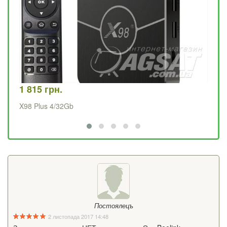
1 815 грн.
1 
X98 Plus 4/32Gb
X9
Постоялецъ
2 листопада 2017 14:48