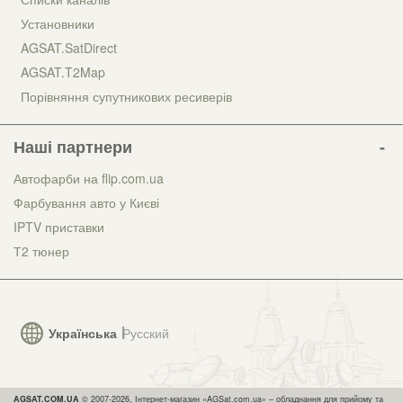
Установники
AGSAT.SatDirect
AGSAT.T2Map
Порівняння супутникових ресиверів
Наші партнери
Автофарби на flip.com.ua
Фарбування авто у Києві
IPTV приставки
Т2 тюнер
Українська
Русский
AGSAT.COM.UA
© 2007-2026, Інтернет-магазин «AGSat.com.ua» – обладнання для прийому та