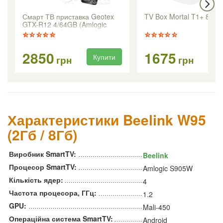
Смарт ТВ приставка Geotex
TV Box Mortal T1+ 8/12
GTX-R12 4/64GB (Amlogic
S905X5M / Android 14)
2850
1675
Купити
Ку
грн
грн
Характеристики Beelink W95
(2Гб / 8Гб)
Виробник SmartTV:
Beelink
Процесор SmartTV:
Amlogic S905W
Кількість ядер:
4
Частота процесора, ГГц:
1.2
GPU:
Mali-450
Операційна система SmartTV:
Android