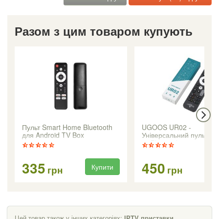
Разом з цим товаром купують
Пульт Smart Home Bluetooth
UGOOS UR02 -
для Android TV Box
Універсальний пульт ДУ 
та Bluetooth
335
450
Купити
Ку
грн
грн
Цей товар також у інших категоріях:
IPTV приставки