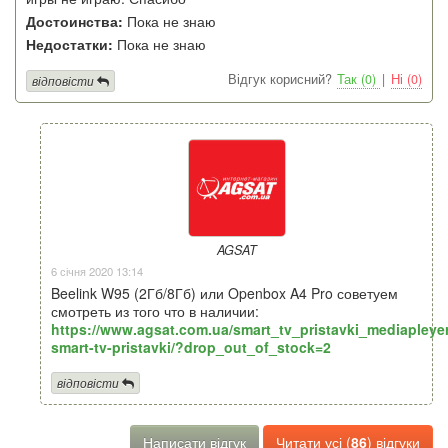
Достоинства:
Пока не знаю
Недостатки:
Пока не знаю
Відгук корисний?
Так (0)
|
Ні (0)
відповісти
AGSAT
6 січня 2020 13:14
Beelink W95 (2Гб/8Гб) или Openbox A4 Pro советуем
смотреть из того что в наличии:
https://www.agsat.com.ua/smart_tv_pristavki_mediapleyer
smart-tv-pristavki/?drop_out_of_stock=2
відповісти
Написати відгук
Читати усі (
86
) відгуки