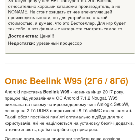
За такую цену у нее НЕТ конкурентов. Это Beelink,
относительно хороший китайский производитель, а не
NONAME. Не стоит ожидать от нее впечатляющей
производительности, но для устройства, с такой
стоимостью, я думаю, что это Бестселлер. Для игр будет
так себе, а вот фильмы с интернета смотреть самое то.
Достоинства:
Цена!!!
Недостатки:
урезанный процессор
Опис Beelink W95 (2Гб / 8Гб)
Android приставка
Beelink W95
- новинка кінця 2017 року,
працює під управлінням ОС Android 7.1.2 Nougat. W95
виконана на новому чотирьохядерному чипі Amlogic S905W,
оснащена 2 Гб DDR3 оперативної і 8 Гб eMMC флеш пам'яті.
Такий обсяг постійної пам'яті оптимально підійде для тих
користувачів, які не націлюються на установку безлічі додатків,
а точно знають, що їм потрібно від пристрою.
Основне призначення приставки зробити ваше дозвілля