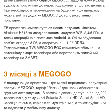
автоматичний запуск сервісу MEGOGO, завдяки чому можна
відразу ж приступити до перегляду контенту, що вас цікавить.
При необхідності перемикання на будь-яку іншу програму
можна вийти з додатку MEGOGO до головного меню
приставки.
ТВ приставка комплектується новим потужним чіпсетом
Allwinner H313 та дводіапазонним модулем WiFi 2,4/5 ГГц, а
також операційною системою Android10. Об'єм вбудованої
пам'яті складає 8 Гб, а оперативної – 1 Гб DDR3.
Телеприставка TV5 MEGOGO BOX сприятиме збільшенню
потенціалу смарт-телевізора або перетворить звичайний
телевізор на SMART.
3 місяці з MEGOGO
У подарунок до приставки – три місяці передплати популярної
послуги MEGOGO, тариф "Легкий" для нових абонентів зі
зручним автозапуском. В рамках підписки доступно понад 200
телеканалів, у тому числі Setanta Sports+ HD, Viasat Sport HD,
колекція фільмів, серіалів та мультфільмів, а також аудіокниги
та подкасти у мобільному додатку.