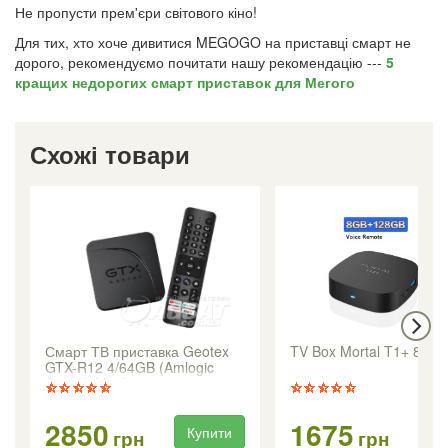
Не пропусти прем'єри світового кіно!
Для тих, хто хоче дивитися MEGOGO на приставці смарт не
дорого, рекомендуємо почитати нашу рекомендацію ---
5
кращих недорогих смарт приставок для Мегого
Схожі товари
Смарт ТВ приставка Geotex
TV Box Mortal T1+ 8/12
GTX-R12 4/64GB (Amlogic
S905X5M / Android 14)
2850
1675
Купити
Ку
грн
грн