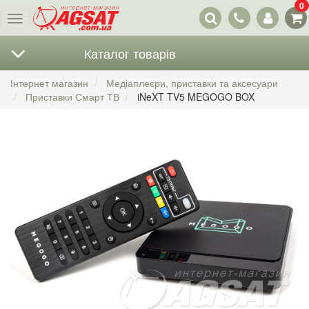
0
Наші
Меню
контакти
Каталог товарів
Інтернет магазин
Медіаплеєри, приставки та аксесуари
Приставки Смарт ТВ
iNeXT TV5 MEGOGO BOX