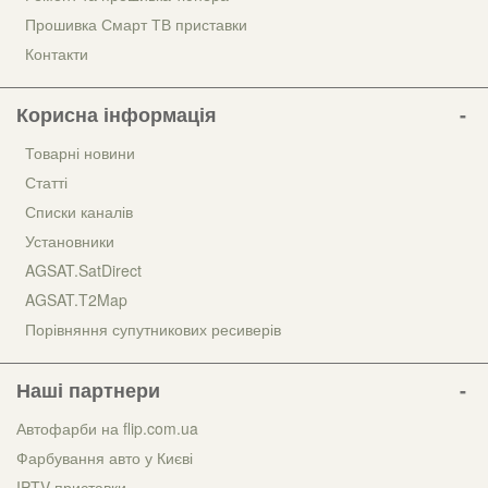
Прошивка Смарт ТВ приставки
Контакти
Корисна інформація
Товарні новини
Статті
Списки каналів
Установники
AGSAT.SatDirect
AGSAT.T2Map
Порівняння супутникових ресиверів
Наші партнери
Автофарби на flip.com.ua
Фарбування авто у Києві
IPTV приставки