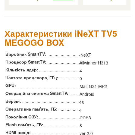
Характеристики iNeXT TV5
MEGOGO BOX
Виробник SmartTV:
iNeXT
Процесор SmartTV:
Allwinner H313
Кількість ядер:
4
Частота процесора, ГГц:
0
GPU:
Mail-G31 MP2
Операційна система SmartTV:
Android
Версія:
10
Оперативна пам'ять, ГБ:
1
Покоління ОЗУ:
DDR3
Flash пам'ять, ГБ:
8
HDMI вихід:
ver 2.0