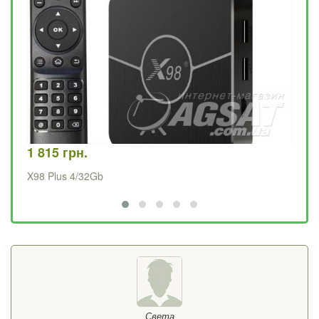
1 815 грн.
1 
X98 Plus 4/32Gb
X9
Света