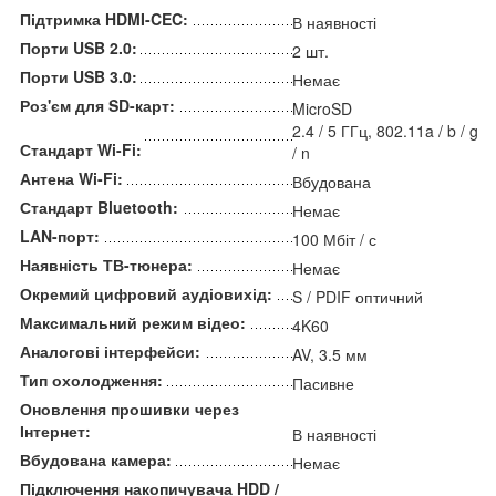
Підтримка HDMI-CEC:
В наявності
Порти USB 2.0:
2 шт.
Порти USB 3.0:
Немає
Роз'єм для SD-карт:
MicroSD
2.4 / 5 ГГц, 802.11a / b / g
Стандарт Wi-Fi:
/ n
Антена Wi-Fi:
Вбудована
Стандарт Bluetooth:
Немає
LAN-порт:
100 Мбіт / с
Наявність ТВ-тюнера:
Немає
Окремий цифровий аудіовихід:
S / PDIF оптичний
Максимальний режим відео:
4K60
Аналогові інтерфейси:
AV, 3.5 мм
Тип охолодження:
Пасивне
Оновлення прошивки через
Інтернет:
В наявності
Вбудована камера:
Немає
Підключення накопичувача HDD /