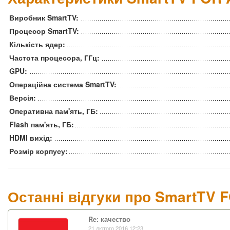
Виробник SmartTV:
Процесор SmartTV:
Кількість ядер:
Частота процесора, ГГц:
GPU:
Операційна система SmartTV:
Версія:
Оперативна пам'ять, ГБ:
Flash пам'ять, ГБ:
HDMI вихід:
Розмір корпусу:
Останні відгуки про SmartTV 
Re: качество
21 лютого 2016 12:23