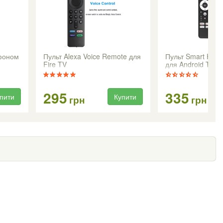
офоном
Пульт Alexa Voice Remote для
Пульт Smart Home
Fire TV
для Android TV B
295
335
пити
Купити
грн
грн