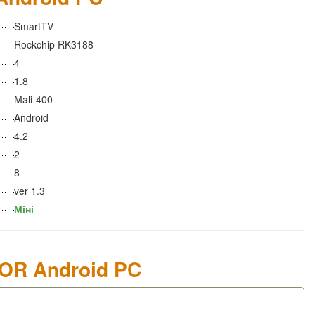
SmartTV
Rockchip RK3188
4
1.8
Mali-400
Android
4.2
2
8
ver 1.3
Міні
FOR Android PC