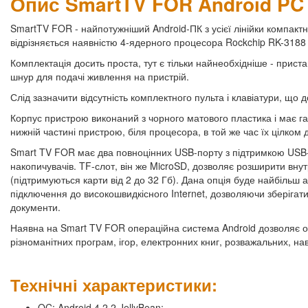
Опис SmartTV FOR Android PC
SmartTV FOR - найпотужніший Android-ПК з усієї лінійки компакт
відрізняється наявністю 4-ядерного процесора Rockchip RK-3188
Комплектація досить проста, тут є тільки найнеобхідніше - прис
шнур для подачі живлення на пристрій.
Слід зазначити відсутність комплектного пульта і клавіатури, що д
Корпус пристрою виконаний з чорного матового пластика і має г
нижній частині пристрою, біля процесора, в той же час їх цілко
Smart TV FOR має два повноцінних USB-порту з підтримкою USB-
накопичувачів. TF-слот, він же MicroSD, дозволяє розширити вну
(підтримуються карти від 2 до 32 Гб). Дана опція буде найбільш 
підключення до високошвидкісного Internet, дозволяючи зберігати
документи.
Наявна на Smart TV FOR операційна система Android дозволяє от
різноманітних програм, ігор, електронних книг, розважальних, нав
Технічні характеристики:
OC: Android 4.2.2 JellyBean;