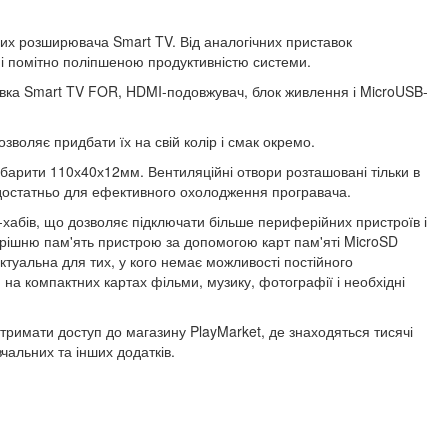
них розширювача Smart TV. Від аналогічних приставок
 і помітно поліпшеною продуктивністю системи.
тавка Smart TV FOR, HDMI-подовжувач, блок живлення і MicroUSB-
озволяє придбати їх на свій колір і смак окремо.
абарити 110х40х12мм. Вентиляційні отвори розташовані тільки в
м достатньо для ефективного охолодження програвача.
хабів, що дозволяє підключати більше периферійних пристроїв і
трішню пам'ять пристрою за допомогою карт пам'яті MicroSD
актуальна для тих, у кого немає можливості постійного
 на компактних картах фільми, музику, фотографії і необхідні
римати доступ до магазину PlayMarket, де знаходяться тисячі
чальних та інших додатків.