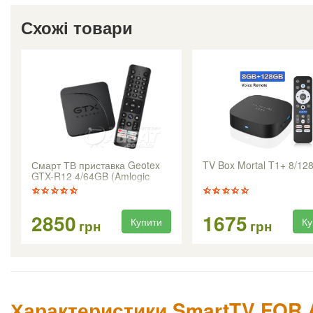
Схожі товари
Смарт ТВ приставка Geotex
TV Box Mortal T1+ 8/12
GTX-R12 4/64GB (Amlogic
S905X5M / Android 14)
2850
1675
Купити
Ку
грн
грн
Характеристики SmartTV FOR 