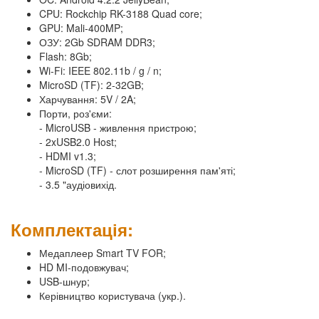
CPU: Rockchip RK-3188 Quad core;
GPU: Mali-400MP;
ОЗУ: 2Gb SDRAM DDR3;
Flash: 8Gb;
Wi-Fi: IEEE 802.11b / g / n;
MicroSD (TF): 2-32GB;
Харчування: 5V / 2A;
Порти, роз'єми:
- MicroUSB - живлення пристрою;
- 2xUSB2.0 Host;
- HDMI v1.3;
- MicroSD (TF) - слот розширення пам'яті;
- 3.5 "аудіовихід.
Комплектація:
Медаплеер Smart TV FOR;
HD MI-подовжувач;
USB-шнур;
Керівництво користувача (укр.).