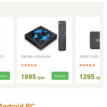
8Гб
X98 Mini 4Gb/64Gb
X98Q 2/16G
1695
1295
пити
Купити
грн
грн
Android PC