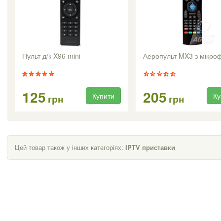
Пульт д/к X96 mini
Аеропульт MX3 з мікр
125
205
Купити
Ку
грн
грн
Цей товар також у інших категоріях:
IPTV приставки