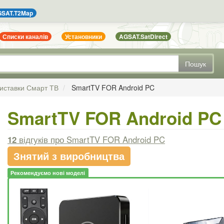
SAT.T2Map
Списки каналів
Установники
AGSAT.SatDirect
Пошук
иставки Смарт ТВ
SmartTV FOR Android PC
SmartTV FOR Android PC
12
відгуків
про SmartTV FOR Android PC
Знятий з виробництва
Рекомендуємо нові моделі