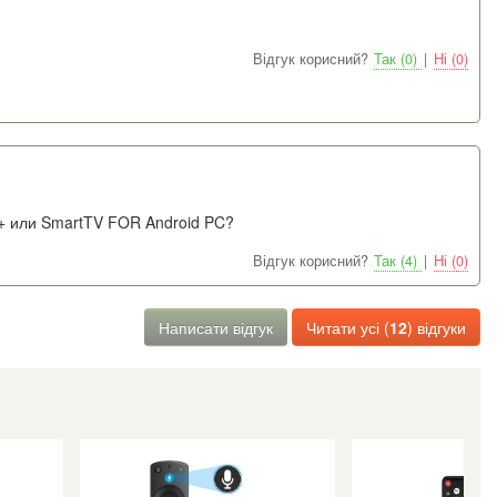
Відгук корисний?
Так (0)
|
Ні (0)
B+ или SmartTV FOR Android PC?
Відгук корисний?
Так (4)
|
Ні (0)
Написати відгук
Читати усі (
12
) відгуки