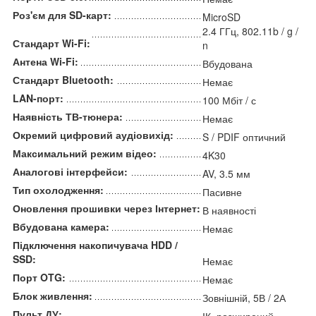
Роз'єм для SD-карт:
MicroSD
2.4 ГГц, 802.11b / g /
Стандарт Wi-Fi:
n
Антена Wi-Fi:
Вбудована
Стандарт Bluetooth:
Немає
LAN-порт:
100 Мбіт / с
Наявність ТВ-тюнера:
Немає
Окремий цифровий аудіовихід:
S / PDIF оптичний
Максимальний режим відео:
4K30
Аналогові інтерфейси:
AV, 3.5 мм
Тип охолодження:
Пасивне
Оновлення прошивки через Інтернет:
В наявності
Вбудована камера:
Немає
Підключення накопичувача HDD /
SSD:
Немає
Порт OTG:
Немає
Блок живлення:
Зовнішній, 5В / 2А
Пульт ДУ:
ІК, розширений