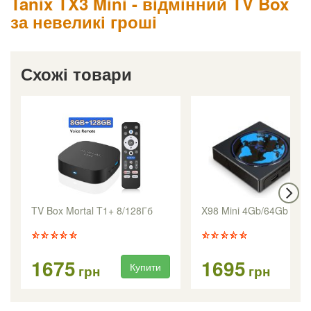
Tanix TX3 Mini - відмінний TV Box
за невеликі гроші
Схожі товари
TV Box Mortal T1+ 8/128Гб
X98 Mini 4Gb/64Gb
1675
1695
Купити
Ку
грн
грн