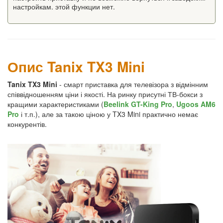
настройкам. этой функции нет.
Опис Tanix TX3 Mini
Tanix TX3 Mini
- смарт приставка для телевізора з відмінним
співвідношенням ціни і якості. На ринку присутні ТВ-бокси з
кращими характеристиками (
Beelink GT-King Pro
,
Ugoos AM6
Pro
і т.п.), але за такою ціною у TX3 Mini практично немає
конкурентів.