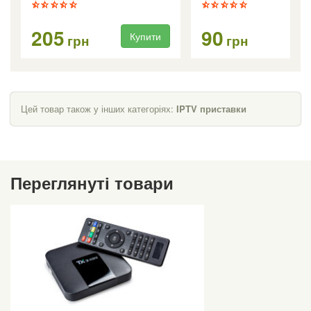
205
90
Купити
Ку
грн
грн
Цей товар також у інших категоріях:
IPTV приставки
Переглянуті товари