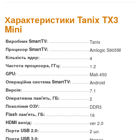
Характеристики Tanix TX3
Mini
Виробник SmartTV:
Tanix
Процесор SmartTV:
Amlogic S905W
Кількість ядер:
4
Частота процесора, ГГц:
1.2
GPU:
Mali-450
Операційна система SmartTV:
Android
Версія:
7.1
Оперативна пам'ять, ГБ:
2
Покоління ОЗУ:
DDR3
Flash пам'ять, ГБ:
16
HDMI вихід:
ver 2.0
Порти USB 2.0:
2 шт.
Порти USB 3.0:
Немає