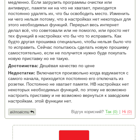
медленно. Если загрузить программы очистки или
антивирус, памяти ни на что не хватает, приходится
постоянно удалять их, что бы освободить место. Изменить
ни чего нельзя потому, что в настройках нет некоторых для
этого необходимых функций. Перерыл весь интернет
делал всё, что советовали или не помогло, или просто нет
тех функций в настройках что бы что то исправить. Как
будто другая прошивка специально, чтобы нельзя было что
то исправить. Сейчас попытаюсь сделать новую прошивку
самостоятельно, если не получится нужно буде покупать
новую приставку но не такую.
Достоинства:
Дешёвая качество по цене
Недостатки:
Включается произвольно когда вздумается с
самого начала, приходится постоянно его отключать из
розетки. Постоянно не хватает памяти. НВ настройках нет
некоторых необходимых функций, по этому не возможно
настроить приставку и не возможно вернуться к заводским
настройкам. этой функции нет.
Відгук корисний?
Так (0)
|
Ні (0)
відповісти