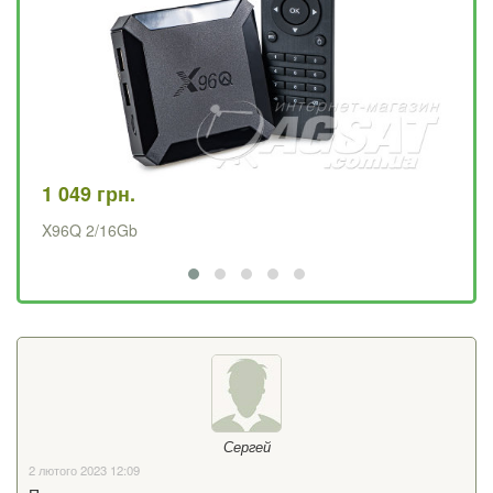
1 049 грн.
2 
X96Q 2/16Gb
UC
Сергей
2 лютого 2023 12:09