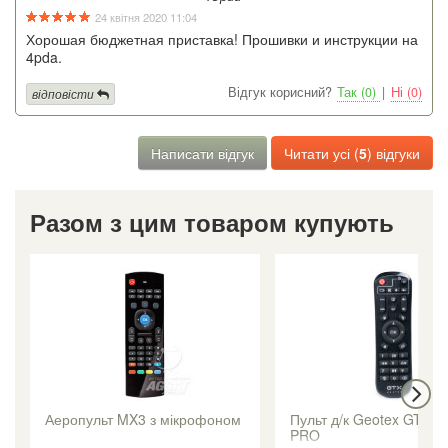
24 квітня 2020 11:04
Хорошая бюджетная приставка! Прошивки и инструкции на
4pda.
Відгук корисний?
Так (0)
|
Ні (0)
відповісти
Написати відгук
Читати усі (
5
) відгуки
Разом з цим товаром купують
Аеропульт MX3 з мікрофоном
Пульт д/к Geotex GTX-R
PRO