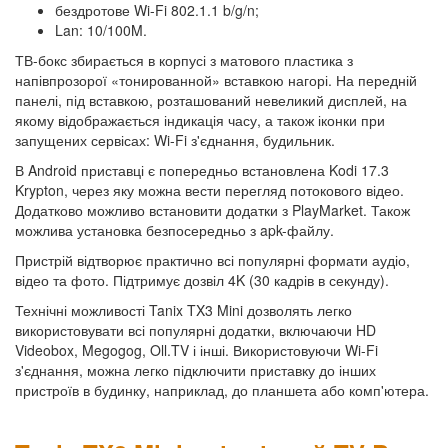
бездротове Wi-Fi 802.1.1 b/g/n;
Lan: 10/100M.
ТВ-бокс збирається в корпусі з матового пластика з
напівпрозорої «тонированной» вставкою нагорі. На передній
панелі, під вставкою, розташований невеликий дисплей, на
якому відображається індикація часу, а також іконки при
запущених сервісах: Wi-Fi з'єднання, будильник.
В Android приставці є попередньо встановлена ​​Kodi 17.3
Krypton, через яку можна вести перегляд потокового відео.
Додатково можливо встановити додатки з PlayMarket. Також
можлива установка безпосередньо з apk-файлу.
Пристрій відтворює практично всі популярні формати аудіо,
відео та фото. Підтримує дозвіл 4K (30 кадрів в секунду).
Технічні можливості Tanix TX3 Mini дозволять легко
використовувати всі популярні додатки, включаючи HD
Videobox, Megogog, Oll.TV і інші. Використовуючи Wi-Fi
з'єднання, можна легко підключити приставку до інших
пристроїв в будинку, наприклад, до планшета або комп'ютера.