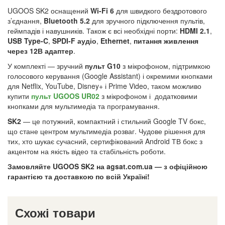
UGOOS SK2 оснащений
Wi-Fi 6
для швидкого бездротового
з’єднання,
Bluetooth 5.2
для зручного підключення пультів,
геймпадів і навушників. Також є всі необхідні порти:
HDMI 2.1
,
USB Type-C
,
SPDI-F аудіо
,
Ethernet
,
питання живлення
через 12В адаптер
.
У комплекті — зручний
пульт G10
з мікрофоном, підтримкою
голосового керування (Google Assistant) і окремими кнопками
для Netflix, YouTube, Disney+ і Prime Video, таком можливо
купити
пульт UGOOS UR02
з мікрофоном і додатковими
кнопками для мультимедіа та програмування.
SK2
— це потужний, компактний і стильний Google TV бокс,
що стане центром мультимедіа розваг. Чудове рішення для
тих, хто шукає сучасний, сертифікований Android ТВ бокс з
акцентом на якість відео та стабільність роботи.
Замовляйте UGOOS SK2 на agsat.com.ua — з офіційною
гарантією та доставкою по всій Україні!
Схожі товари