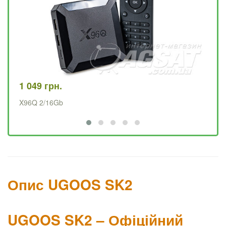
1 049 грн.
2 
X96Q 2/16Gb
UC
Опис UGOOS SK2
UGOOS SK2 – Офіційний