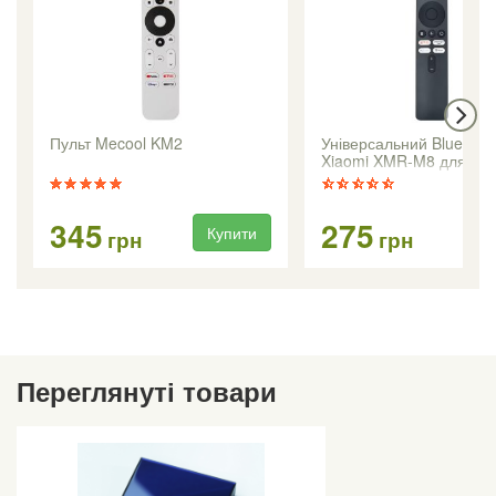
Пульт Mecool KM2
Універсальний Bluetooth
Xiaomi XMR-M8 для Sma
і медіаплеєрів
345
275
Купити
Ку
грн
грн
Переглянуті товари