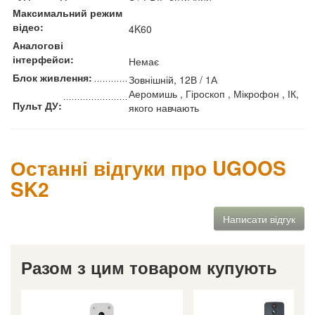
Максимальний режим
відео:
4K60
Аналогові
інтерфейси:
Немає
Блок живлення:
Зовнішній, 12В / 1А
Аеромишь , Гіроскоп , Мікрофон , ІК,
Пульт ДУ:
якого навчають
Останні відгуки про UGOOS
SK2
Написати відгук
Разом з цим товаром купують