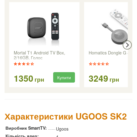
Mortal T1 Android TV Box,
Homatics Dongle G 4K
2/16GB, Голос
1350
3249
Купити
Ку
грн
грн
Характеристики UGOOS SK2
Виробник SmartTV:
Ugoos
Кількість ядер:
4