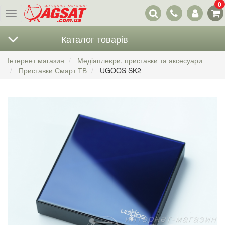
0
Наші
Меню
контакти
Каталог товарів
Інтернет магазин
Медіаплеєри, приставки та аксесуари
Приставки Смарт ТВ
UGOOS SK2