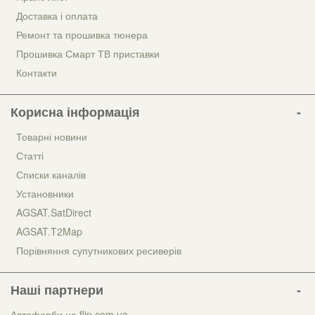
Доставка і оплата
Ремонт та прошивка тюнера
Прошивка Смарт ТВ приставки
Контакти
Корисна інформація
Товарні новини
Статті
Списки каналів
Установники
AGSAT.SatDirect
AGSAT.T2Map
Порівняння супутникових ресиверів
Наші партнери
Автофарби на flip.com.ua