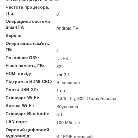
Частота процесора,
ГГц:
0
Операційна система
SmartTV:
Android TV
Версія:
Оперативна пам'ять,
ГБ:
4
Покоління ОЗУ:
DDR4
Flash пам'ять, ГБ:
32
HDMI вихід:
ver 2.1
Підтримка HDMI-CEC:
В наявності
Порти USB 2.0:
1 шт.
Стандарт Wi-Fi:
2.4/5 ГГц, 802.11a/b/g/n/ac/ax
Антена Wi-Fi:
Вбудована
Стандарт Bluetooth:
5.1
LAN-порт:
100 Мбіт / с
Окремий цифровий
аудіовихід:
S / PDIF оптичний