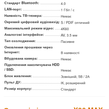
Стандарт Bluetooth:
4.0
LAN-порт:
1 Гбіт / с
Наявність ТВ-тюнера:
Немає
Окремий цифровий аудіовихід:
S / PDIF оптичний
Максимальний режим відео:
4K60
Аналогові інтерфейси:
AV, 3.5 мм
Тип охолодження:
Пасивне
Оновлення прошивки через
Інтернет:
В наявності
Вбудована камера:
Немає
Підключення накопичувача HDD
/ SSD:
Немає
Блок живлення:
Зовнішній, 5В / 2А
Пульт ДУ:
ІК, розширений
Розмір корпусу:
Стандарт