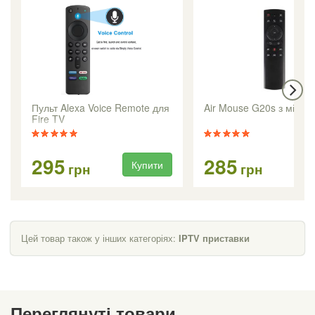
Пульт Alexa Voice Remote для
Air Mouse G20s з мікр
Fire TV
295
285
Купити
Ку
грн
грн
Цей товар також у інших категоріях:
IPTV приставки
Переглянуті товари