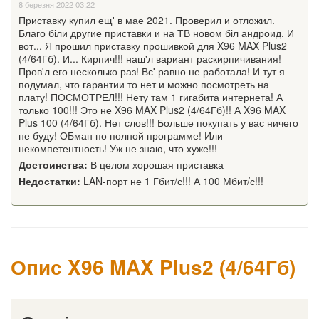
8 березня 2022 03:22
Приставку купил ещ' в мае 2021. Проверил и отложил.
Благо біли другие приставки и на ТВ новом біл андроид. И
вот... Я прошил приставку прошивкой для X96 MAX Plus2
(4/64Гб). И... Кирпич!!! наш'л вариант раскирпичивания!
Пров'л его несколько раз! Вс' равно не работала! И тут я
подумал, что гарантии то нет и можно посмотреть на
плату! ПОСМОТРЕЛ!!! Нету там 1 гигабита интернета! А
только 100!!! Это не X96 MAX Plus2 (4/64Гб)!! А X96 MAX
Plus 100 (4/64Гб). Нет слов!!! Больше покупать у вас ничего
не буду! ОБман по полной программе! Или
некомпетентность! Уж не знаю, что хуже!!!
Достоинства:
В целом хорошая приставка
Недостатки:
LAN-порт не 1 Гбит/с!!! А 100 Мбит/с!!!
Опис X96 MAX Plus2 (4/64Гб)