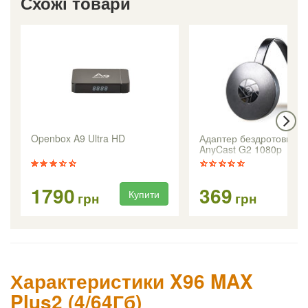
Схожі товари
Openbox A9 Ultra HD
Адаптер бездротовий 
AnyCast G2 1080p
1790
369
Купити
Ку
грн
грн
Характеристики X96 MAX
Plus2 (4/64Гб)