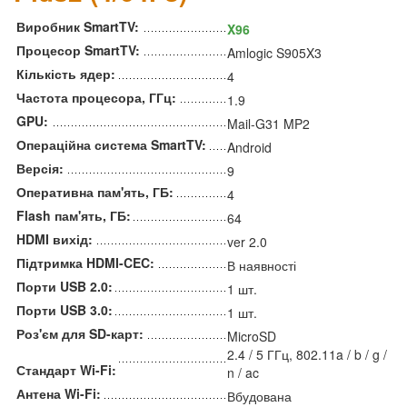
Виробник SmartTV:
X96
Процесор SmartTV:
Amlogic S905X3
Кількість ядер:
4
Частота процесора, ГГц:
1.9
GPU:
Mail-G31 MP2
Операційна система SmartTV:
Android
Версія:
9
Оперативна пам'ять, ГБ:
4
Flash пам'ять, ГБ:
64
HDMI вихід:
ver 2.0
Підтримка HDMI-CEC:
В наявності
Порти USB 2.0:
1 шт.
Порти USB 3.0:
1 шт.
Роз'єм для SD-карт:
MicroSD
2.4 / 5 ГГц, 802.11a / b / g /
Стандарт Wi-Fi:
n / ac
Антена Wi-Fi:
Вбудована