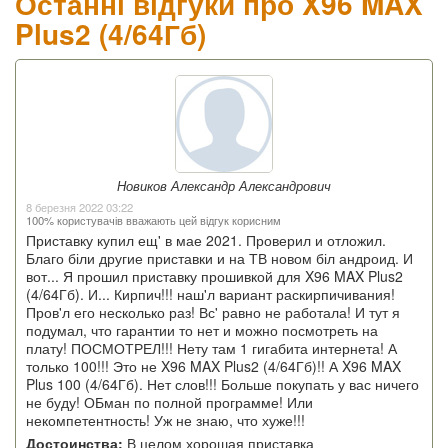
Останні відгуки про X96 MAX
Plus2 (4/64Гб)
Новиков Александр Александрович
8 березня 2022 03:22
100% користувачів вважають цей відгук корисним
Приставку купил ещ' в мае 2021. Проверил и отложил.
Благо біли другие приставки и на ТВ новом біл андроид. И
вот... Я прошил приставку прошивкой для X96 MAX Plus2
(4/64Гб). И... Кирпич!!! наш'л вариант раскирпичивания!
Пров'л его несколько раз! Вс' равно не работала! И тут я
подумал, что гарантии то нет и можно посмотреть на
плату! ПОСМОТРЕЛ!!! Нету там 1 гигабита интернета! А
только 100!!! Это не X96 MAX Plus2 (4/64Гб)!! А X96 MAX
Plus 100 (4/64Гб). Нет слов!!! Больше покупать у вас ничего
не буду! ОБман по полной программе! Или
некомпетентность! Уж не знаю, что хуже!!!
Достоинства:
В целом хорошая приставка