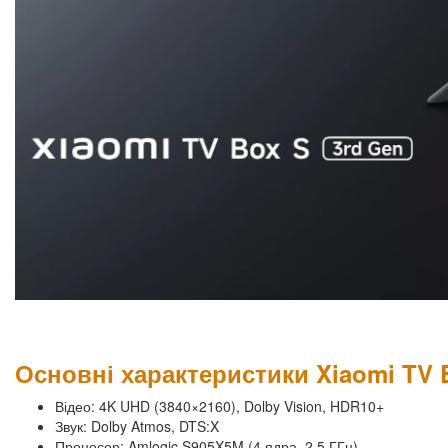
Основні характеристики Xiaomi TV 
Відео: 4K UHD (3840×2160), Dolby Vision, HDR10+
Звук: Dolby Atmos, DTS:X
Процесор: Amlogic S905X5M (4 ядра, 2.5 ГГц)