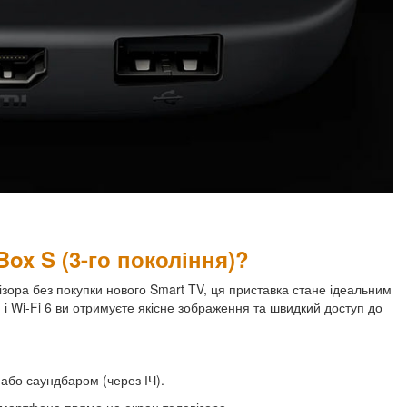
ox S (3-го покоління)?
зора без покупки нового Smart TV, ця приставка стане ідеальним
n і Wi-Fi 6 ви отримуєте якісне зображення та швидкий доступ до
або саундбаром (через ІЧ).