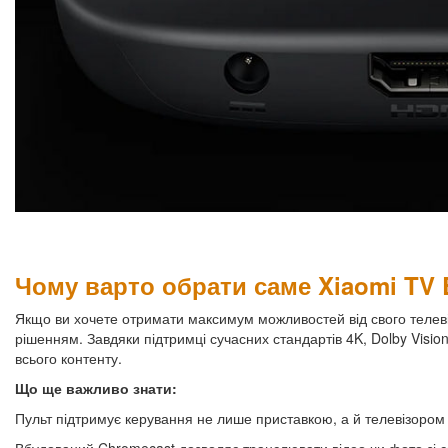
Чому варто обрати саме Xiaomi TV B
Якщо ви хочете отримати максимум можливостей від свого телеві
рішенням. Завдяки підтримці сучасних стандартів 4K, Dolby Visio
всього контенту.
Що ще важливо знати:
Пульт підтримує керування не лише приставкою, а й телевізором 