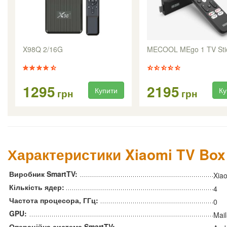
X98Q 2/16G
MECOOL MEgo 1 TV Sti
1295
2195
Купити
Ку
грн
грн
Характеристики Xiaomi TV Box 
Виробник SmartTV:
Xia
Кількість ядер:
4
Частота процесора, ГГц:
0
GPU:
Mai
Операційна система SmartTV: