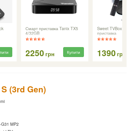
ck
Смарт приставка Tanix TX5
Sweet TVBox 4K 
4/32GB
приставка
2250
1390
пити
Купити
грн
грн
S (3rd Gen)
omi
l-G31 MP2