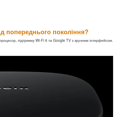
від попереднього покоління?
роцесор, підтримку Wi-Fi 6 та Google TV з зручним інтерфейсом.