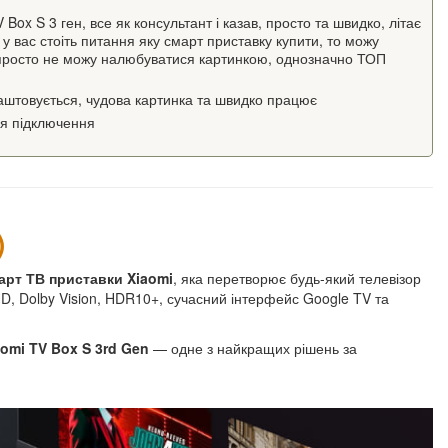
ox S 3 ген, все як консультант і казав, просто та швидко, літає
 у вас стоіть питання яку смарт приставку купити, то можу
 просто не можу налюбуватися картинкою, однозначно ТОП
аштовується, чудова картинка та швидко працює
я підключення
)
арт ТВ приставки Xiaomi
, яка перетворює будь-який телевізор
D, Dolby Vision, HDR10+, сучасний інтерфейс Google TV та
aomi TV Box S 3rd Gen
— одне з найкращих рішень за