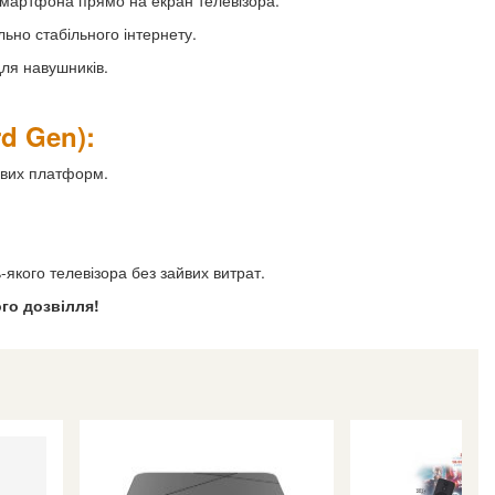
смартфона прямо на екран телевізора.
ьно стабільного інтернету.
для навушників.
rd Gen):
гових платформ.
якого телевізора без зайвих витрат.
го дозвілля!