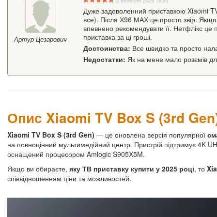
Дуже задоволенний приставкою Xiaomi TV B
все). Після Х96 МАХ це просто звір. Якщо
впевнено рекомендувати її. Нетфлікс це
приставка за ці гроші.
Артур Цезарович
Достоинства:
Все швидко та просто нал
Недостатки:
Як на мене мало розємів дл
Опис Xiaomi TV Box S (3rd Gen
Xiaomi TV Box S (3rd Gen)
— це оновлена версія популярної
см
на повноцінний мультимедійний центр. Пристрій підтримує 4K UH
оснащений процесором Amlogic S905X5M.
Якщо ви обираєте,
яку ТВ приставку купити у 2025 році
, то
Xi
співвідношенням ціни та можливостей.