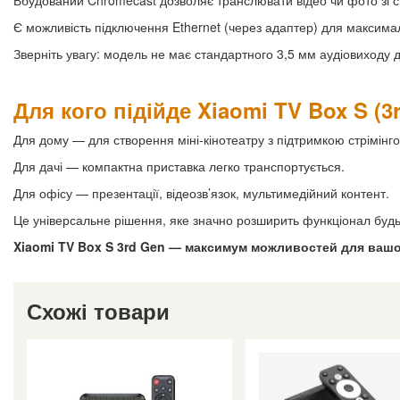
Вбудований Chromecast дозволяє транслювати відео чи фото зі 
Є можливість підключення Ethernet (через адаптер) для максимал
Зверніть увагу: модель не має стандартного 3,5 мм аудіовиходу 
Для кого підійде Xiaomi TV Box S (3
Для дому — для створення міні-кінотеатру з підтримкою стрімін
Для дачі — компактна приставка легко транспортується.
Для офісу — презентації, відеозв’язок, мультимедійний контент.
Це універсальне рішення, яке значно розширить функціонал будь-
Xiaomi TV Box S 3rd Gen — максимум можливостей для вашо
Схожі товари