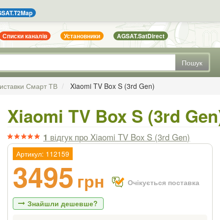
SAT.T2Map
Списки каналів
Установники
AGSAT.SatDirect
Пошук
иставки Смарт ТВ
Xiaomi TV Box S (3rd Gen)
Xiaomi TV Box S (3rd Gen
1
відгук
про Xiaomi TV Box S (3rd Gen)
Артикул: 112159
3495
грн
Очікується поставка
Знайшли дешевше?