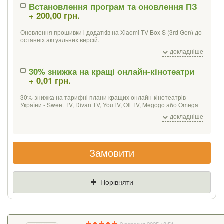
Встановлення програм та оновлення ПЗ
+ 200,00 грн.
Якщо Ви знайдете товар дешевше - ми
знизимо ціну і подаруємо % від різниці
Оновлення прошивки і додатків на Xiaomi TV Box S (3rd Gen) до
останніх актуальних версій.
Встановлення програм для перегляду фільмів і онлайн-відео,
Ціна
Де знайшли (Url
докладніше
IPTV, а також інших можливостей.
посилання)
Мультимедійних:
30% знижка на кращі онлайн-кінотеатри
+ 0,01 грн.
Програвачі - MX-player, VLC;
Ваш телефон
Медіацентр - Kodi / XBMC;
Онлайн-відео - Netflix, MEGOGO, Oll.tv, YouTube;
30% знижка на тарифні плани кращих онлайн-кінотеатрів
ПО для перегляду IPTV (без списків каналів).
України - Sweet TV, Divan TV, YouTV, Oll TV, Megogo або Omega
TV. Місяць безкоштовного перегляду від YouTV, SweetTV,
Офісний пакет
для роботи з PDF, таблицями, презентаціями та
докладніше
DivanTV.
документами, календар, поштовий клієнт.
При покупці Xiaomi TV Box S (3rd Gen) c клавіатурою Tronsmart
TSM-01 ми встановлюємо додатково додаток для роботи з
Замовити
клавіатурою.
Порівняти
2 вересня 2025 18:51