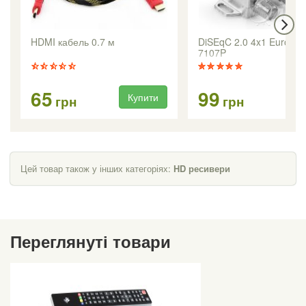
HDMI кабель 0.7 м
DiSEqC 2.0 4x1 Eurosk
7107P
65
99
Купити
Ку
грн
грн
Цей товар також у інших категоріях:
HD ресивери
Переглянуті товари