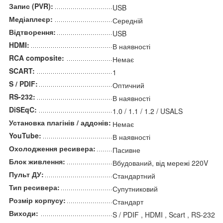
Запис (PVR):
USB
Медіаплеєр:
Середній
Відтворення:
USB
HDMI:
В наявності
RCA composite:
Немає
SCART:
1
S / PDIF:
Оптичний
RS-232:
В наявності
DiSEqC:
1.0 / 1.1 / 1.2 / USALS
Установка плагінів / аддонів:
Немає
YouTube:
В наявності
Охолодження ресивера:
Пасивне
Блок живлення:
Вбудований, від мережі 220V
Пульт ДУ:
Стандартний
Тип ресивера:
Супутниковий
Розмір корпусу:
Стандарт
Виходи:
S / PDIF , HDMI , Scart , RS-232