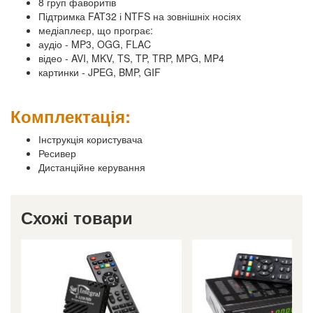
8 груп фаворитів
Підтримка FAT32 і NTFS на зовнішніх носіях
медіаплеєр, що програє:
аудіо - MP3, OGG, FLAC
відео - AVI, MKV, TS, TP, TRP, MPG, MP4
картинки - JPEG, BMP, GIF
Комплектація:
Інструкція користувача
Ресивер
Дистанційне керування
Схожі товари