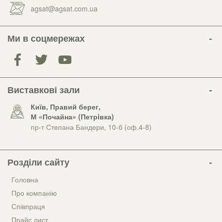
agsat@agsat.com.ua
Ми в соцмережах
Виставкові зали
Київ, Правий берег,
М «Почайна» (Петрiвка)
пр-т Степана Бандери, 10-б (оф.4-8)
Розділи сайту
Головна
Про компанію
Співпраця
Прайс лист