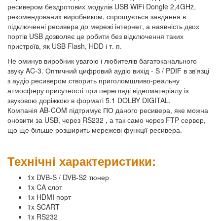
ресивером бездротових модулів USB WiFi Dongle 2,4GHz,
рекомендованих виробником, спрощується завдання в
підключенні ресивера до мережі інтернет, а наявність двох
портів USB дозволяє це робити без відключення таких
пристроїв, як USB Flash, HDD і т. п.
Не оминув виробник увагою і любителів багатоканального
звуку AC-3. Оптичний цифровий аудіо вихід - S / PDIF в зв'язці
з аудіо ресивером створить приголомшливо-реальну
атмосферу присутності при перегляді відеоматеріалу із
звуковою доріжкою в форматі 5.1 DOLBY DIGITAL.
Компанія AB-COM підтримує ПО даного ресивера, яке можна
оновити за USB, через RS232 , а так само через FTP сервер,
що ще більше розширить мережеві функції ресивера.
Технічні характеристики:
1x DVB-S / DVB-S2 тюнер
1x CA слот
1x HDMI порт
1x SCART
1x RS232