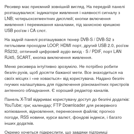
Ресивер має приємний зовнішній вигляд. На передній панелі
розташувалися: індикатори живлення і наявності сигналу з
LNB; чотирьохсегментних дисплей; кнопки включення
живлення і перемикання каналами, під захисною кришкою
USB роз'єм і CA слот.
На задній панелі розташувався тюнер DVB-S / DVB-S2 з
петльовим проходом LOOP, HDMI порт, другий USB 2.0, роз'єм
RS232, оптичний цифровий аудіо вихід - S / PDIF, порт LAN
RJ45, SCART, кнопка виключення живлення.
Меню ресивера інтуїтивно зрозуміло. Не потрібно робити
безліч рухів, щоб досягти бажаної мети. Все знаходиться на
своїх місцях і «не ховається» від користувача. Надано безліч
гнучких налаштувань для підключення різноманітних пристроїв
антенного обладнання. Є хороший редактор каналів.
Панель X-Trail відкриває користувачу доступ до безлічі додатків:
YouTube; гри; календар; FTP Downloader для резервного
копіювання, відновлення, перенесення файлів; прогноз
погоди, RSS новини, курси валют, фондові індекси, і багато
інших додатків.
Окремо хочеться підкреслити, що завдяки підтримці