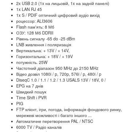
2x USB 2.0 (1x на лицьовій, 1x на задній панелі)
1x LAN RJ 45
1x S / PDIF оптичний цифровий аудіо вихід
роцессор: ALI3606
Flash пам'ять: 8 Мб
ОЗУ: 128 Мб DDRII
Рівень сигналу -65 do -25 dBm
LNB живлення і поляризація
Вертикальна: + 13V / + 14V,
Горизонтальна: + 18V / + 19V
потужність. 25W
Частотний діапазон 950 MHz до 2150 MHz
Відео дозвіл 1080i / p, 720p, 576i / p, 480i / p
DiseqC 1.0 / 1.1 / 1.2 / 1.3 USALS 13V / 18V, 0 /
EPG на 7 днів
Швидкий пошук
Time Shift і PVR
PIG
FTP клієнт, ігри, погода, інформація фондового ринку,
мережеві можливості і багато іншого ...
Автоматичне перетворення PAL / NTSC
6000 TV / Радіо каналів