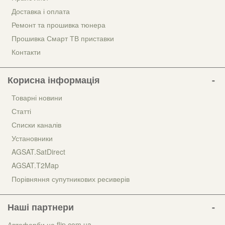
Доставка і оплата
Ремонт та прошивка тюнера
Прошивка Смарт ТВ приставки
Контакти
Корисна інформація
Товарні новини
Статті
Списки каналів
Установники
AGSAT.SatDirect
AGSAT.T2Map
Порівняння супутникових ресиверів
Наші партнери
Автофарби на flip.com.ua