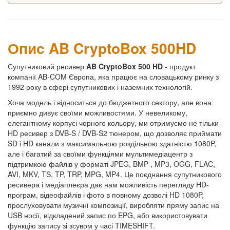
Опис AB CryptoBox 500HD
Супутниковий ресивер
AB CryptoBox 500 HD
- продукт
компанії AB-COM Європа, яка працює на словацькому ринку з
1992 року в сфері супутникових і наземних технологій.
Хоча модель і відноситься до бюджетного сектору, але вона
приємно дивує своїми можливостями. У невеликому,
елегантному корпусі чорного кольору, ми отримуємо не тільки
HD ресивер з DVB-S / DVB-S2 тюнером, що дозволяє приймати
SD і HD канали з максимальною роздільною здатністю 1080P,
але і багатий за своїми функціями мультимедіацентр з
підтримкою файлів у форматі JPEG, BMP , MP3, OGG, FLAC,
AVI, MKV, TS, TP, TRP, MPG, MP4. Це поєднання супутникового
ресивера і медіаплеєра дає нам можливість перегляду HD-
програм, відеофайлів і фото в повному дозволі HD 1080P,
прослуховувати музичні композиції, виробляти пряму запис на
USB носії, відкладений запис по EPG, або використовувати
функцію запису зі зсувом у часі TIMESHIFT.