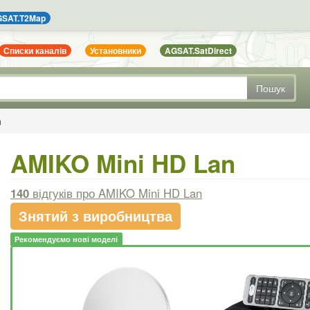
SAT.T2Map
Списки каналів
Установники
AGSAT.SatDirect
Пошук
n
AMIKO Mini HD Lan
140
відгуків
про AMIKO Mini HD Lan
Знятий з виробництва
Рекомендуємо нові моделі