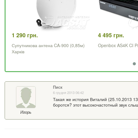
1 290 грн.
4 495 грн.
Супутникова антена CA-900 (0,85м)
Openbox AS4K CI P
Харків
Писк
6 грудня 2013 06:42
Такая же история Виталий (25.10.2013 13
боротся? этот высокочастотный звук слыша
Игорь