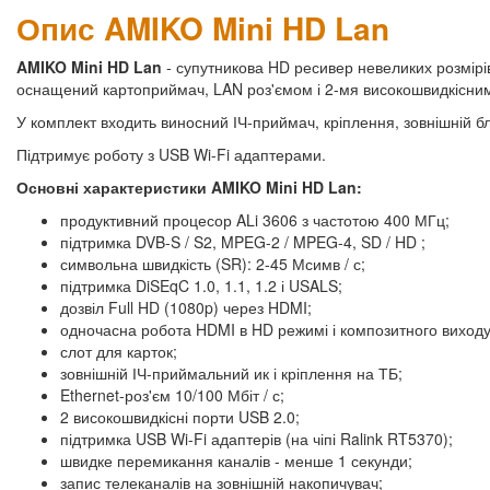
Опис AMIKO Mini HD Lan
AMIKO Mini HD Lan
- супутникова HD ресивер невеликих розмір
оснащений картоприймач, LAN роз'ємом і 2-мя високошвидкісни
У комплект входить виносний ІЧ-приймач, кріплення, зовнішній б
Підтримує роботу з USB Wi-Fi адаптерами.
Основні характеристики AMIKO Mini HD Lan:
продуктивний процесор ALi 3606 з частотою 400 МГц;
підтримка DVB-S / S2, MPEG-2 / MPEG-4, SD / HD ;
символьна швидкість (SR): 2-45 Мсимв / с;
підтримка DiSEqC 1.0, 1.1, 1.2 і USALS;
дозвіл Full HD (1080p) через HDMI;
одночасна робота HDMI в HD режимі і композитного виходу
слот для карток;
зовнішній ІЧ-приймальний ик і кріплення на ТБ;
Ethernet-роз'єм 10/100 Мбіт / с;
2 високошвидкісні порти USB 2.0;
підтримка USB Wi-Fi адаптерів (на чіпі Ralink RT5370);
швидке перемикання каналів - менше 1 секунди;
запис телеканалів на зовнішній накопичувач;