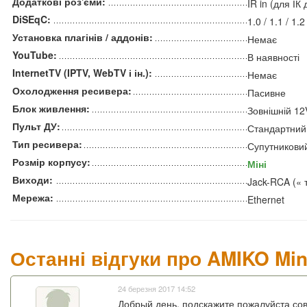
Додаткові роз'єми:
IR in (для ІК
DiSEqC:
1.0 / 1.1 / 1.
Установка плагінів / аддонів:
Немає
YouTube:
В наявності
InternetTV (IPTV, WebTV і ін.):
Немає
Охолодження ресивера:
Пасивне
Блок живлення:
Зовнішній 12
Пульт ДУ:
Стандартний
Тип ресивера:
Супутникови
Розмір корпусу:
Міні
Виходи:
Jack-RCA (« 
Мережа:
Ethernet
Останні відгуки про AMIKO Min
24 березня 2017 14:52
Добрый день, подскажите пожалуйста со