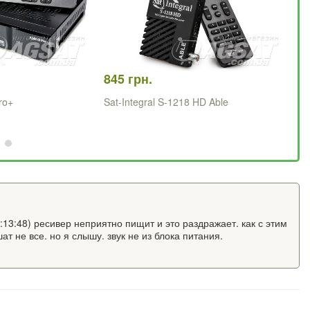
845 грн.
88
ro+
Sat-Integral S-1218 HD Able
Sa
:13:48) ресивер неприятно пищит и это раздражает. как с этим
т не все. но я слышу. звук не из блока питания.