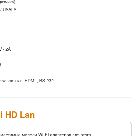
 датчика)
2 / USALS
V / 2A
й
тюльпан ») , HDMI , RS-232
i HD Lan
вместимые модели WI-FI адаптеров для этого