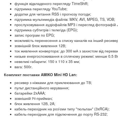
функція відкладеного перегляду TimeShift;
підтримка перегляду YouTube;
додатки для читання RSS і прогнозу погоди;
підтримка мультимедіа файлів: MKV, AVI, MPEG, TS, VOB;
прослуховування аудіофайлів MP3 і перегляд фотографій 
підтримка субтитрів і телегіда (EPG);
запис програм по EPG;
можливість перенесення а списку каналів на інший ресивер
зовнішній блок живлення 12В;
ток живлення конвертора: до 300 мА з захистом від перева
низьке енергоспоживання в сплячому режимі: менше 0.5 Вт
невеликі габарити: 150 x 110 x 35 мм;
вага: 500г.
Комплект поставки AMIKO Mini HD Lan:
ресивер з ніжками для приклеювання до ТВ;
пульт дистанційного керування;
батарейки 2xAAA;
зовнішній ІЧ-приймач;
блок живлення 12В, 2A;
кабель-перехідник на роз'єми типу "тюльпан" (3xRCA);
кабель-перехідник для підключення до порту RS-232;