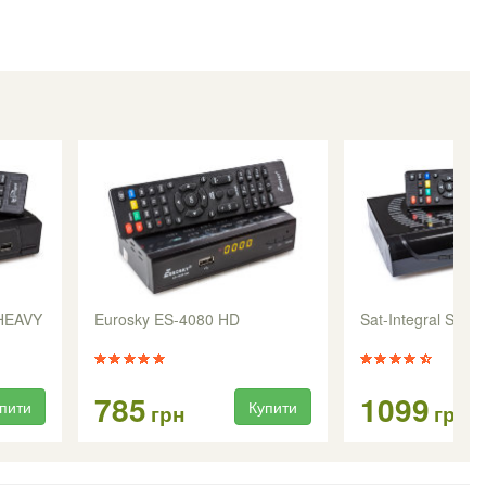
 HEAVY
Eurosky ES-4080 HD
Sat-Integral S-1
785
1099
пити
Купити
грн
грн