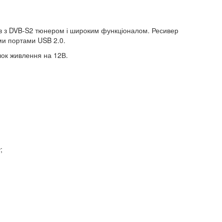
ів з DVB-S2 тюнером і широким функціоналом. Ресивер
ми портами USB 2.0.
лок живлення на 12В.
;