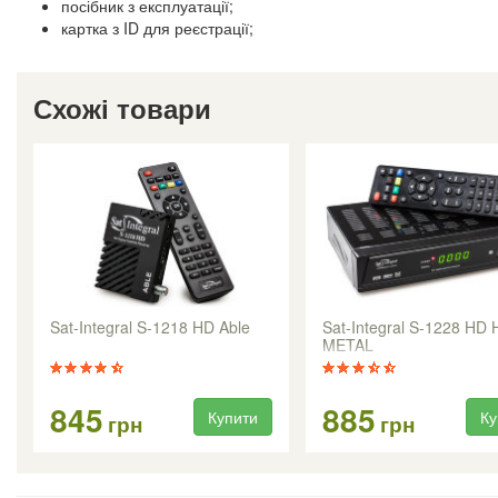
посібник з експлуатації;
картка з ID для реєстрації;
Схожі товари
Sat-Integral S-1218 HD Able
Sat-Integral S-1228 HD
METAL
845
885
Купити
Ку
грн
грн