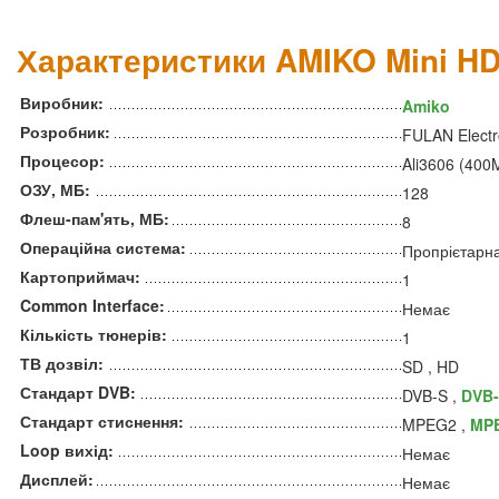
Характеристики AMIKO Mini HD
Виробник:
Amiko
Розробник:
FULAN Electro
Процесор:
Ali3606 (400
ОЗУ, МБ:
128
Флеш-пам'ять, МБ:
8
Операційна система:
Пропрієтарн
Картоприймач:
1
Common Interface:
Немає
Кількість тюнерів:
1
ТВ дозвіл:
SD , HD
Стандарт DVB:
DVB-S ,
DVB-
Стандарт стиснення:
MPEG2 ,
MP
Loop вихід:
Немає
Дисплей:
Немає