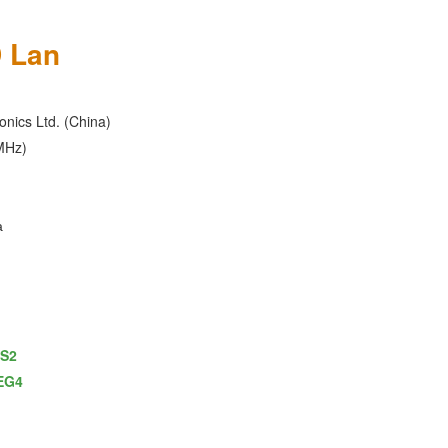
 Lan
nics Ltd. (China)
MHz)
а
S2
EG4