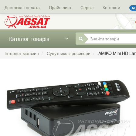
Доставка і оплата
Прайс лист
Сервіс
Контакти
AG
Каталог товарів
Інтернет магазин
Супутникові ресивери
AMIKO Mini HD La