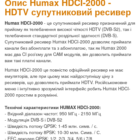
Опис Humax HDCI-2000 -
HDTV супутниковий ресивер
Humax HDCI-2000
- це супутниковий ресивер призначений для
прийому як телебачення високої чіткості HDTV (DVB-S2), так і
телебачення стандартної роздільної здатності (DVB-S).
Супутниковий ресивер Humax HDCI-2000 дозволяє приймати
канали без абонплати та з абонплатою, так як Humax 2000
має два CI роз'єму для CAM модулів, він дозволить приймати
вам такі платні канали.
Humax HDCI-2000 це повністю офіційний ресивер не має
емуляторів, але при цьому має найдоступнішу ціну з
ресиверів, що дозволяють приймати HDTV. Російськомовне
меню і інтуїтивно зрозумілий інтерфейс робить Humax HDCI-
2000 простим в розумінні.
Технічні характеристики HUMAX HDCI-2000:
- Вхідний діапазон частот: 950 МГц - 2150 МГц
- Модуляція DVB-S і DVB-S2
- Швидкість потоку QPSK: 1-45 млн. симв. / с.
- Швидкість потоку 8PSK: 10-30 млн. Симв. / С.
- FEC декодер QPSK: 1/2, 2/3, 3/4, 5/6 і 7/8