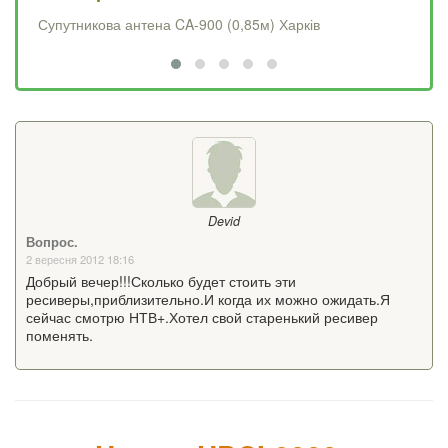
Супутникова антена CA-900 (0,85м) Харків
Op
Devid
Вопрос.
2 вересня 2012 18:16
Добрый вечер!!!Сколько будет стоить эти
ресиверы,приблизительно.И когда их можно ожидать.Я
сейчас смотрю НТВ+.Хотел свой старенький ресивер
поменять.