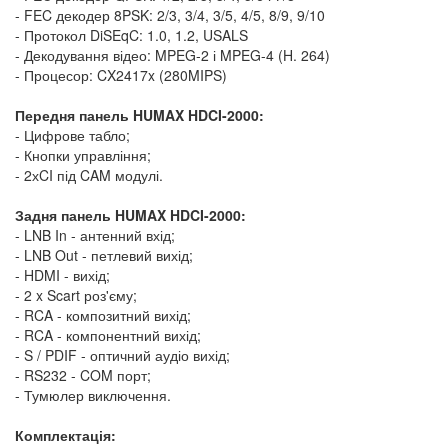
- FEC декодер 8PSK: 2/3, 3/4, 3/5, 4/5, 8/9, 9/10
- Протокол DiSEqC: 1.0, 1.2, USALS
- Декодування відео: MPEG-2 і MPEG-4 (H. 264)
- Процесор: CX2417x (280MIPS)
Передня панель HUMAX HDCI-2000:
- Цифрове табло;
- Кнопки управління;
- 2хCI під CAM модулі.
Задня панель HUMAX HDCI-2000:
- LNB In - антенний вхід;
- LNB Out - петлевий вихід;
- HDMI - вихід;
- 2 x Scart роз'єму;
- RCA - композитний вихід;
- RCA - компонентний вихід;
- S / PDIF - оптичний аудіо вихід;
- RS232 - COM порт;
- Тумюлер виключення.
Комплектація: