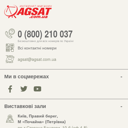
0 (800) 210 037
Безкоштовно для всіх номерів по Україні
Всі контактні номери
agsat@agsat.com.ua
Ми в соцмережах
Виставкові зали
Київ, Правий берег,
М «Почайна» (Петрiвка)
пр-т Степана Бандери, 10-б (оф.4-8)