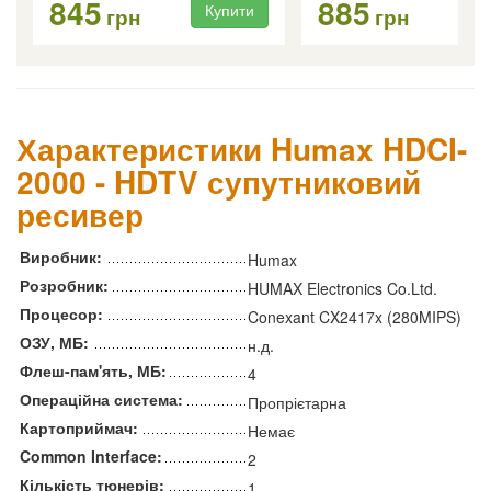
845
885
Купити
Ку
грн
грн
Характеристики Humax HDCI-
2000 - HDTV супутниковий
ресивер
Виробник:
Humax
Розробник:
HUMAX Electronics Co.Ltd.
Процесор:
Conexant CX2417x (280MIPS)
ОЗУ, МБ:
н.д.
Флеш-пам'ять, МБ:
4
Операційна система:
Пропрієтарна
Картоприймач:
Немає
Common Interface:
2
Кількість тюнерів:
1