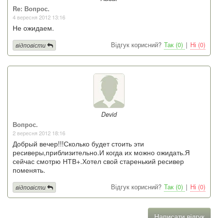
Re: Вопрос.
4 вересня 2012 13:16
Не ожидаем.
Відгук корисний?
Так (0)
|
Ні (0)
відповісти
Devid
Вопрос.
2 вересня 2012 18:16
Добрый вечер!!!Сколько будет стоить эти
ресиверы,приблизительно.И когда их можно ожидать.Я
сейчас смотрю НТВ+.Хотел свой старенький ресивер
поменять.
Відгук корисний?
Так (0)
|
Ні (0)
відповісти
Написати відгук