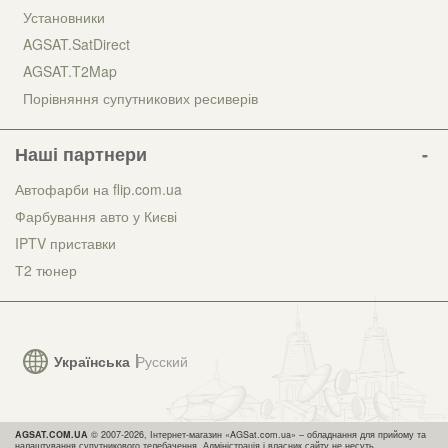
Установники
AGSAT.SatDirect
AGSAT.T2Map
Порівняння супутникових ресиверів
Наші партнери
Автофарби на flip.com.ua
Фарбування авто у Києві
IPTV приставки
Т2 тюнер
Українська
Русский
AGSAT.COM.UA
© 2007-2026, Інтернет-магазин «AGSat.com.ua» – обладнання для прийому та
налаштування супутникового телебачення. Адміністрація і власник сайту не несуть