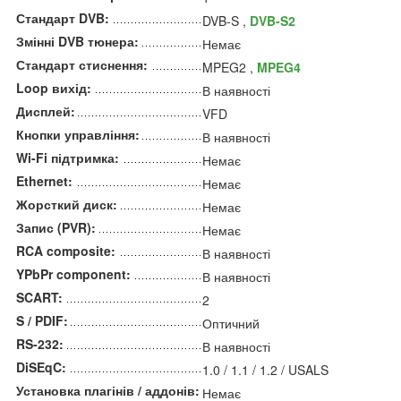
Стандарт DVB:
DVB-S ,
DVB-S2
Змінні DVB тюнера:
Немає
Стандарт стиснення:
MPEG2 ,
MPEG4
Loop вихід:
В наявності
Дисплей:
VFD
Кнопки управління:
В наявності
Wi-Fi підтримка:
Немає
Ethernet:
Немає
Жорсткий диск:
Немає
Запис (PVR):
Немає
RCA composite:
В наявності
YPbPr component:
В наявності
SCART:
2
S / PDIF:
Оптичний
RS-232:
В наявності
DiSEqC:
1.0 / 1.1 / 1.2 / USALS
Установка плагінів / аддонів:
Немає