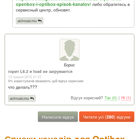
openbox-i-optibox-spisok-kanalov/
либо обратитесь в
сервисный центр, обновят.
відповісти
Борис
горит L6.2 и load не загружается
13 травня 2015 21:37
0% користувачів вважають цей відгук корисним
что делать???
Відгук корисний?
Так (0)
|
Ні (1)
відповісти
Написати відгук
Читати усі (
280
) відгуки
Списки каналів для Optibox