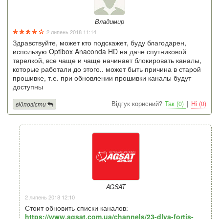
Владимир
2 липень 2018 11:14
Здравствуйте, может кто подскажет, буду благодарен,
использую Optibox Anaconda HD на даче спутниковой
тарелкой, все чаще и чаще начинает блокировать каналы,
которые работали до этого.. может быть причина в старой
прошивке, т.е. при обновлении прошивки каналы будут
доступны
Відгук корисний?
Так (0)
|
Ні (0)
відповісти
AGSAT
2 липень 2018 12:10
Стоит обновить списки каналов:
https://www.agsat.com.ua/channels/23-dlya-fortis-