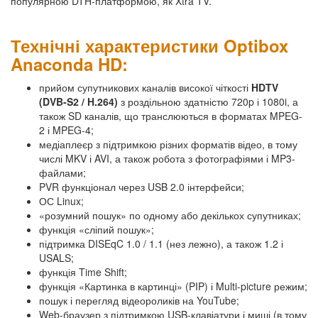
популярною DTH-платформою, як Xtra TV.
Технічні характеристики Optibox
Anaconda HD:
прийом супутникових каналів високої чіткості
HDTV
(DVB-S2 / H.264)
з роздільною здатністю 720p і 1080i, а
також SD каналів, що транслюються в форматах MPEG-
2 і MPEG-4;
медіаплеєр з підтримкою різних форматів відео, в тому
числі MKV і AVI, а також робота з фотографіями і MP3-
файлами;
PVR функціонал через USB 2.0 інтерфейси;
ОС Linux;
«розумний пошук» по одному або декількох супутниках;
функція «сліпий пошук»;
підтримка DISEqC 1.0 / 1.1 (нез лежно), а також 1.2 і
USALS;
функція Time Shift;
функція «Картинка в картинці» (PIP) і Multi-picture режим;
пошук і перегляд відеороликів на YouTube;
Web-браузер з підтримкою USB-клавіатури і миші (в тому