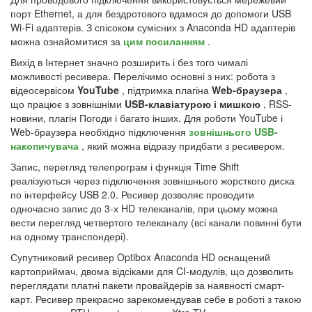
порт Ethernet, а для бездротового вдамося до допомоги USB
Wi-Fi адаптерів. З спісоком сумісних з Anaconda HD адаптерів
можна ознайомитися за
цим посиланням
.
Вихід в Інтернет значно розширить і без того чималі
можливості ресивера. Перелічимо основні з них: робота з
відеосервісом
YouTube
, підтримка плагіна
Web-браузера
,
що працює з зовнішніми
USB-клавіатурою і мишкою
, RSS-
новини, плагін Погоди і багато інших. Для роботи YouTube і
Web-браузера необхідно підключення
зовнішнього USB-
накопичувача
, який можна відразу придбати з ресивером.
Запис, перегляд телепрограм і функція Time Shift
реалізуються через підключення зовнішнього жорсткого диска
по інтерфейсу USB 2.0. Ресивер дозволяє проводити
одночасно запис до 3-х HD телеканалів, при цьому можна
вести перегляд четвертого телеканалу (всі канали повинні бути
на одному транспондері).
Супутниковий ресивер Optibox Anaconda HD оснащений
картоприймач, двома відсіками для CI-модулів, що дозволить
переглядати платні пакети провайдерів за наявності смарт-
карт. Ресивер прекрасно зарекомендував себе в роботі з такою