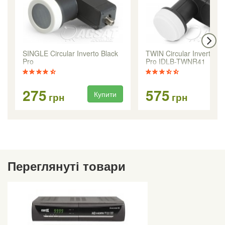
SINGLE Circular Inverto Black
TWIN Circular Inverto Bl
Pro
Pro IDLB-TWNR41
275
575
Купити
Ку
грн
грн
Переглянуті товари