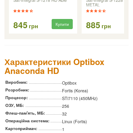
METAL
845
885
Купити
Ку
грн
грн
Характеристики Optibox
Anaconda HD
Виробник:
Optibox
Розробник:
Fortis (Korea)
Процесор:
STi7110 (450MHz)
ОЗУ, МБ:
256
Флеш-пам'ять, МБ:
32
Операційна система:
Linux (Fortis)
Картоприймач:
1