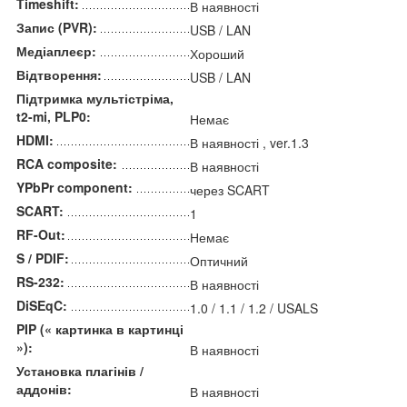
Timeshift:
В наявності
Запис (PVR):
USB / LAN
Медіаплеєр:
Хороший
Відтворення:
USB / LAN
Підтримка мультістріма,
t2-mi, PLP0:
Немає
HDMI:
В наявності , ver.1.3
RCA composite:
В наявності
YPbPr component:
через SCART
SCART:
1
RF-Out:
Немає
S / PDIF:
Оптичний
RS-232:
В наявності
DiSEqC:
1.0 / 1.1 / 1.2 / USALS
PIP (« картинка в картинці
»):
В наявності
Установка плагінів /
аддонів:
В наявності