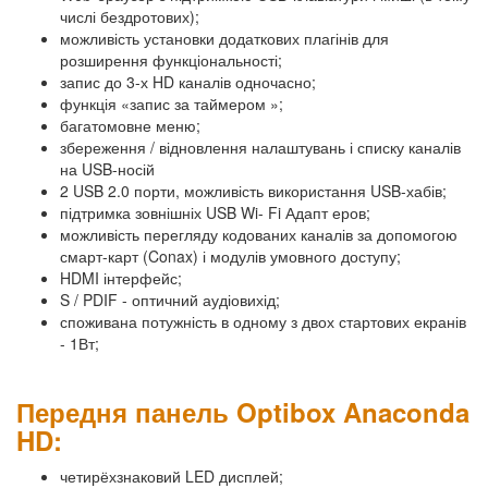
числі бездротових);
можливість установки додаткових плагінів для
розширення функціональності;
запис до 3-х HD каналів одночасно;
функція «запис за таймером »;
багатомовне меню;
збереження / відновлення налаштувань і списку каналів
на USB-носій
2 USB 2.0 порти, можливість використання USB-хабів;
підтримка зовнішніх USB Wi- Fi Адапт еров;
можливість перегляду кодованих каналів за допомогою
смарт-карт (Conax) і модулів умовного доступу;
HDMI інтерфейс;
S / PDIF - оптичний аудіовихід;
споживана потужність в одному з двох стартових екранів
- 1Вт;
Передня панель Optibox Anaconda
HD:
четирёхзнаковий LED дисплей;