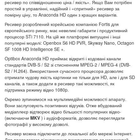
ресивер по співвідношенню ціна / якість». Якщо Вам потрібен
простий в управлінні, надійний і «спритний» ресивер за
помірну ціну, то Anaconda HD один з кращих варіантів.
Ресивер розроблений корейською компанією Fortis для
європейського ринку, має невеликі габарити і продуктивний
процесор STi 7110. На цій же платформі випущені і інші
популярні моделі: Openbox S6 HD PVR, Skyway Nano, Octagon
SF 1008 HD Intelligence SE +.
Optibox Anaconda HD приймає відкриті і кодовані канали
стандартів DVB-S / S2 зі стисненням MPEG-2 / MPEG-4 (DVB-
S2 / H.264). Використання сучасного процесора дозволяє
отримати чудову якість картинки не тільки для HD, але і для SD
каналів, а також додати в ресивер такі можливості, як
підтримка режиму відео 1080p.
Окремо зупинимося на мультимедійні можливості апарату.
Вони заслуговують позитивних відгуків. Отже вбудований
медіаплеєр відтворює відео більшості популярних відео-
(включаючи
MKV
) і аудіоформатів, дозволяє переглядати
фотографії у високому дозволі.
Ресивер можна підключити до локальної або мережі Інтернет.
Для проводового підключення використовується мережевий