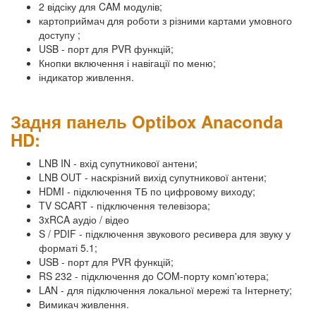
2 відсіку для CAM модулів;
картоприймач для роботи з різними картами умовного
доступу ;
USB - порт для PVR функцій;
Кнопки включення і навігації по меню;
індикатор живлення.
Задня панель Optibox Anaconda
HD:
LNB IN - вхід супутникової антени;
LNB OUT - наскрізний вихід супутникової антени;
HDMI - підключення ТБ по цифровому виходу;
TV SCART - підключення телевізора;
3xRCA аудіо / відео
S / PDIF - підключення звукового ресивера для звуку у
форматі 5.1;
USB - порт для PVR функцій;
RS 232 - підключення до COM-порту комп'ютера;
LAN - для підключення локальної мережі та Інтернету;
Вимикач живлення.