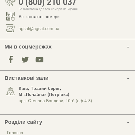
0 (800) 210 037
Безкоштовно для всіх номерів по Україні
Всі контактні номери
agsat@agsat.com.ua
Ми в соцмережах
Виставкові зали
Київ, Правий берег,
М «Почайна» (Петрiвка)
пр-т Степана Бандери, 10-б (оф.4-8)
Розділи сайту
Головна