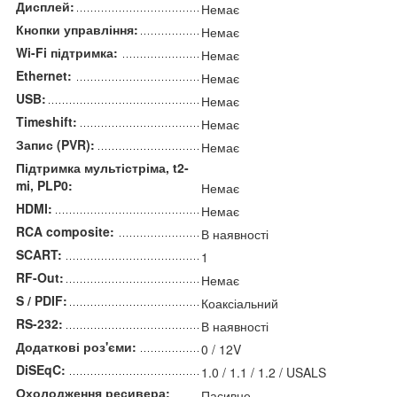
Дисплей:
Немає
Кнопки управління:
Немає
Wi-Fi підтримка:
Немає
Ethernet:
Немає
USB:
Немає
Timeshift:
Немає
Запис (PVR):
Немає
Підтримка мультістріма, t2-
mi, PLP0:
Немає
HDMI:
Немає
RCA composite:
В наявності
SCART:
1
RF-Out:
Немає
S / PDIF:
Коаксіальний
RS-232:
В наявності
Додаткові роз'єми:
0 / 12V
DiSEqC:
1.0 / 1.1 / 1.2 / USALS
Охолодження ресивера:
Пасивне