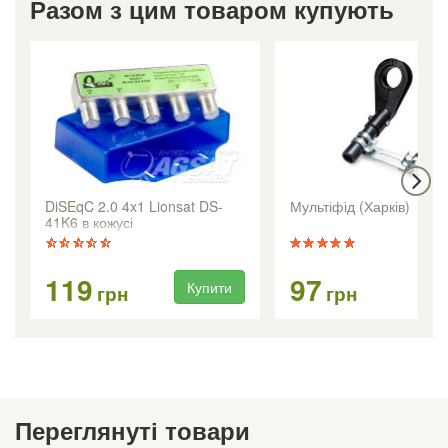
Разом з цим товаром купують
DiSEqC 2.0 4x1 Lionsat DS-
Мультіфід (Харків)
41K6 в кожусі
119
97
Купити
Ку
грн
грн
Переглянуті товари