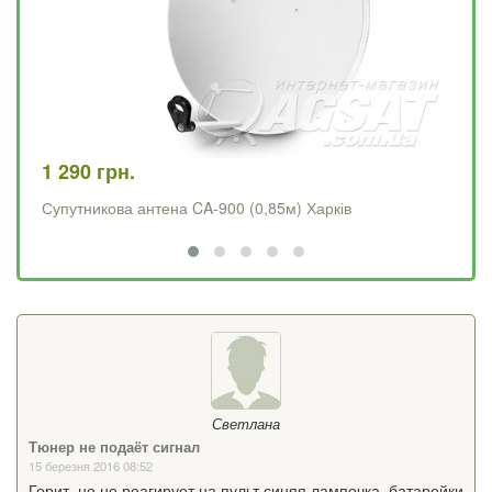
1 290 грн.
4 
Супутникова антена CA-900 (0,85м) Харків
Op
Светлана
Тюнер не подаёт сигнал
15 березня 2016 08:52
Горит, но не реагирует на пульт синяя лампочка, батарейки