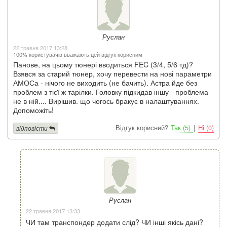
Руслан
22 травня 2017 13:28
100% користувачів вважають цей відгук корисним
Панове, на цьому тюнері вводиться FEC (3/4, 5/6 тд)?
Взявся за старий тюнер, хочу перевести на нові параметри
АМОСа - нічого не виходить (не бачить). Астра йде без
проблем з тієї ж тарілки. Головку підкидав іншу - проблема
не в ній.... Вирішив. що чогось бракує в налаштуваннях.
Допоможіть!
Відгук корисний?
Так (5)
|
Ні (0)
відповісти
Руслан
22 травня 2017 13:33
ЧИ там транспондер додати слід? ЧИ інші якісь дані?