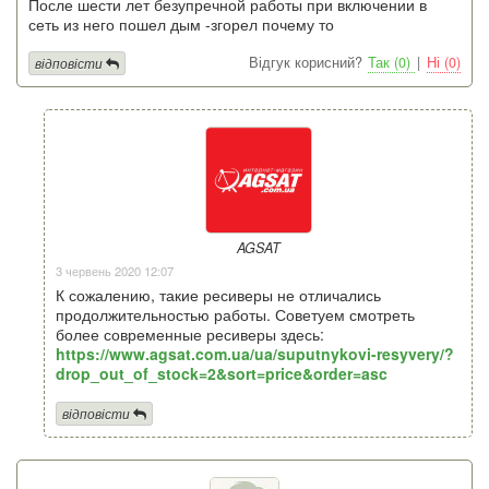
После шести лет безупречной работы при включении в
сеть из него пошел дым -згорел почему то
Відгук корисний?
Так (0)
|
Ні (0)
відповісти
AGSAT
3 червень 2020 12:07
К сожалению, такие ресиверы не отличались
продолжительностью работы. Советуем смотреть
более современные ресиверы здесь:
https://www.agsat.com.ua/ua/suputnykovi-resyvery/?
drop_out_of_stock=2&sort=price&order=asc
відповісти