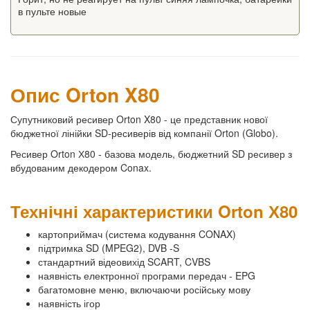
в пульте новые
Опис Orton X80
Супутниковий ресивер Orton X80 - це представник нової
бюджетної лінійки SD-ресиверів від компанії Orton (Globo).
Ресивер Orton Х80 - базова модель, бюджетний SD ресивер з
вбудованим декодером Conax.
Технічні характеристики Orton Х80
картоприймач (система кодування CONAX)
підтримка SD (MPEG2), DVB -S
стандартний відеовихід SCART, CVBS
наявність електронної програми передач - EPG
багатомовне меню, включаючи російську мову
наявність ігор