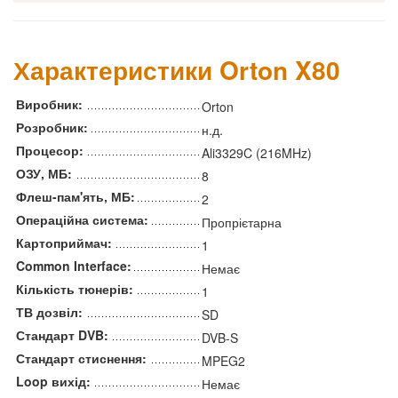
Характеристики Orton X80
Виробник:
Orton
Розробник:
н.д.
Процесор:
Ali3329C (216MHz)
ОЗУ, МБ:
8
Флеш-пам'ять, МБ:
2
Операційна система:
Пропрієтарна
Картоприймач:
1
Common Interface:
Немає
Кількість тюнерів:
1
ТВ дозвіл:
SD
Стандарт DVB:
DVB-S
Стандарт стиснення:
MPEG2
Loop вихід:
Немає