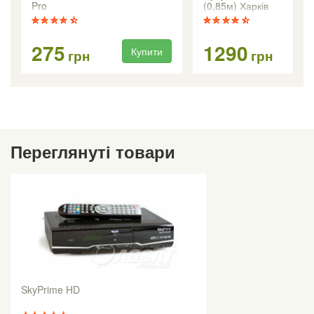
Pro
(0,85м) Харків
275
1290
Купити
Ку
грн
грн
Переглянуті товари
SkyPrime HD