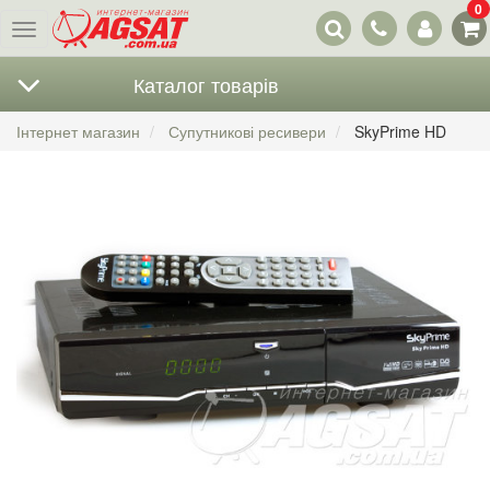
0
Наші
Меню
контакти
Каталог товарів
Інтернет магазин
Супутникові ресивери
SkyPrime HD