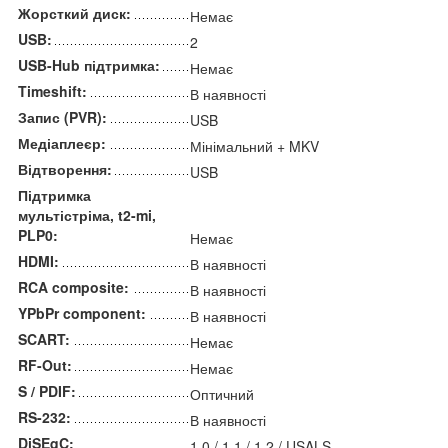
Жорсткий диск:
Немає
USB:
2
USB-Hub підтримка:
Немає
Timeshift:
В наявності
Запис (PVR):
USB
Медіаплеєр:
Мінімальний + MKV
Відтворення:
USB
Підтримка
мультістріма, t2-mi,
PLP0:
Немає
HDMI:
В наявності
RCA composite:
В наявності
YPbPr component:
В наявності
SCART:
Немає
RF-Out:
Немає
S / PDIF:
Оптичний
RS-232:
В наявності
DiSEqC:
1.0 / 1.1 / 1.2 / USALS