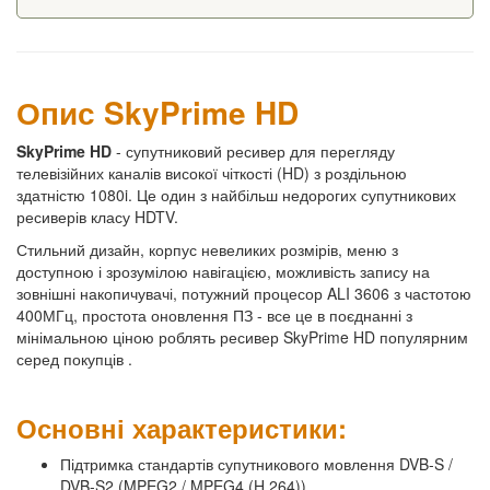
Опис SkyPrime HD
SkyPrime HD
- супутниковий ресивер для перегляду
телевізійних каналів високої чіткості (HD) з роздільною
здатністю 1080i. Це один з найбільш недорогих супутникових
ресиверів класу HDTV.
Стильний дизайн, корпус невеликих розмірів, меню з
доступною і зрозумілою навігацією, можливість запису на
зовнішні накопичувачі, потужний процесор ALI 3606 з частотою
400МГц, простота оновлення ПЗ - все це в поєднанні з
мінімальною ціною роблять ресивер SkyPrime HD популярним
серед покупців .
Основні характеристики:
Підтримка стандартів супутникового мовлення DVB-S /
DVB-S2 (MPEG2 / MPEG4 (H.264))