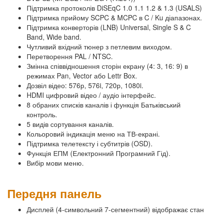
Підтримка протоколів DiSEqC 1.0 1.1 1.2 & 1.3 (USALS)
Підтримка прийому SCPC & MCPC в C / Ku діапазонах.
Підтримка конверторів (LNB) Universal, Single S & C
Band, Wide band.
Чутливий вхідний тюнер з петлевим виходом.
Перетворення PAL / NTSC.
Змінна співвідношення сторін екрану (4: 3, 16: 9) в
режимах Pan, Vector або Lettr Box.
Дозвіл відео: 576р, 576i, 720р, 1080i.
HDMI цифровий відео / аудіо інтерфейс.
8 обраних списків каналів і функція Батьківський
контроль.
5 видів сортування каналів.
Кольоровий індикація меню на ТВ-екрані.
Підтримка телетексту і субтитрів (OSD).
Функція ЕПМ (Електронний Програмний Гід).
Вибір мови меню.
Передня панель
Дисплей (4-символьний 7-сегментний) відображає стан