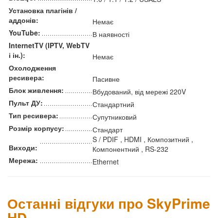
Установка плагінів /
аддонів:
Немає
YouTube:
В наявності
InternetTV (IPTV, WebTV
і ін.):
Немає
Охолодження
ресивера:
Пасивне
Блок живлення:
Вбудований, від мережі 220V
Пульт ДУ:
Стандартний
Тип ресивера:
Супутниковий
Розмір корпусу:
Стандарт
S / PDIF , HDMI , Композитний ,
Виходи:
Компонентний , RS-232
Мережа:
Ethernet
Останні відгуки про SkyPrime
HD