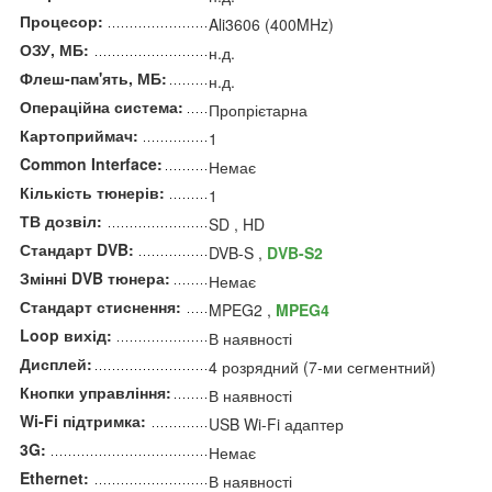
Процесор:
Ali3606 (400MHz)
ОЗУ, МБ:
н.д.
Флеш-пам'ять, МБ:
н.д.
Операційна система:
Пропрієтарна
Картоприймач:
1
Common Interface:
Немає
Кількість тюнерів:
1
ТВ дозвіл:
SD , HD
Стандарт DVB:
DVB-S ,
DVB-S2
Змінні DVB тюнера:
Немає
Стандарт стиснення:
MPEG2 ,
MPEG4
Loop вихід:
В наявності
Дисплей:
4 розрядний (7-ми сегментний)
Кнопки управління:
В наявності
Wi-Fi підтримка:
USB Wi-Fi адаптер
3G:
Немає
Ethernet:
В наявності