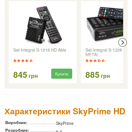
Sat-Integral S-1218 HD Able
Sat-Integral S-1228 HD
METAL
845
885
Купити
Ку
грн
грн
Характеристики SkyPrime HD
Виробник:
SkyPrime
Розробник:
н.д.