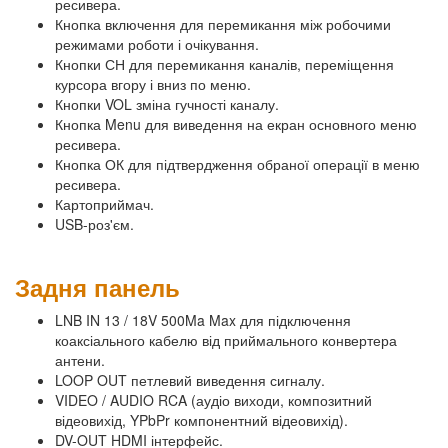
ресивера.
Кнопка включення для перемикання між робочими
режимами роботи і очікування.
Кнопки СН для перемикання каналів, переміщення
курсора вгору і вниз по меню.
Кнопки VOL зміна гучності каналу.
Кнопка Menu для виведення на екран основного меню
ресивера.
Кнопка ОК для підтвердження обраної операції в меню
ресивера.
Картоприймач.
USB-роз'єм.
Задня панель
LNB IN 13 / 18V 500Ma Max для підключення
коаксіального кабелю від приймального конвертера
антени.
LOOP OUT петлевий виведення сигналу.
VIDEO / AUDIO RCA (аудіо виходи, композитний
відеовихід, YPbPr компонентний відеовихід).
DV-OUT HDMI інтерфейс.