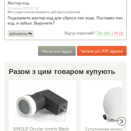
Мастер-код
12 грудня 2015 21:58
89% користувачів вважають цей відгук корисним
Подскажите мастер-код для сброса пин кода. Поставил пин
код, и забыл. Выручите?
Відгук корисний?
Так (24)
|
Ні (3)
відповісти
Написати відгук
Читати усі (
17
) відгуки
Разом з цим товаром купують
SINGLE Circular Inverto Black
Супутникова антена CA