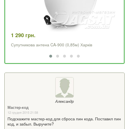
1 290 грн.
4 
Супутникова антена CA-900 (0,85м) Харків
Op
Александр
Мастер-код
12 грудня 2015 21:58
Подскажите мастер-код для сброса пин кода. Поставил пин
код, и забыл. Выручите?