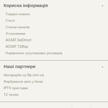
Корисна інформація
Товарні новини
Статті
Списки каналів
Установники
AGSAT.SatDirect
AGSAT.T2Map
Порівняння супутникових ресиверів
Наші партнери
Автофарби на flip.com.ua
Фарбування авто у Києві
IPTV приставки
Т2 тюнер