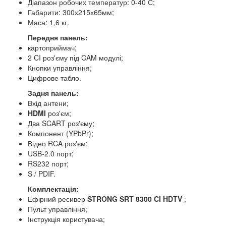
Діапазон робочих температур: 0-40 С;
Габарити: 300х215х65мм;
Маса: 1,6 кг.
Передня панель:
картоприймач;
2 CI роз'єму під CAM модулі;
Кнопки управління;
Цифрове табло.
Задня панель:
Вхід антени;
HDMI
роз'єм;
Два SCART роз'єму;
Компонент (YPbPr);
Відео RCA роз'єм;
USB-2.0 порт;
RS232 порт;
S / PDIF.
Комплектація:
Ефірний ресивер
STRONG SRT 8300 CI HDTV
;
Пульт управління;
Інструкція користувача;