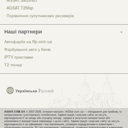
AGSAT.T2Map
Порівняння супутникових ресиверів
Наші партнери
Автофарби на flip.com.ua
Фарбування авто у Києві
IPTV приставки
Т2 тюнер
Українська
Русский
AGSAT.COM.UA
© 2007-2026, Інтернет-магазин «AGSat.com.ua» – обладнання для прийому та
налаштування супутникового телебачення. Адміністрація і власник сайту не несуть
відповідальності за шкоду або упущену вигоду, завдані в результаті використання або
неможливості використання інформації з цього сайту. Адміністрація і власник сайту не несуть
відповідальності за інформацію і висловлювання, розміщені відвідувачами в коментарях і
обговореннях продуктів. Всі висловлювання і інформація, розміщені відвідувачами в коментарях