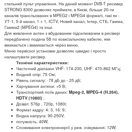
стильний пульт управління. На даний момент DVB-T ресивер
STRONG 8300 дозволяє приймати, в Києві, більше 20-ти
каналів трансльованих в MPEG2 і MPEG4 форматі, такі як -
УТ-1, 5-й канал, 1 + 1, ICTV, Новий канал, Інтер, СТБ, Гамма,
Гамма2 (MPEG4) та інші.
Для живлення антен з вбудованим підсилювачем в ресівері
передбачено подача 5В по коаксіальному кабелю, яке
вмикається і вимикається через меню.
Меню первісної установки дозволяє швидко і просто
налаштувати ресівер.
Технічні характеристики:
Частотний діапазон VHF: 174-230, UHF: 470-862 МГц;
Вхідний опір: 75 Ом;
Рівень сигналу: -78 дБ до - 25 дБ;
Харчування антени: +5 В;
Транспортний потік даних:
Mpeg-2, MPEG-4 (H.264),
HDTV (1080i)
;
Дозвіл: 576p , 720p, 1080i;
Формат кадру: 4: 3, 16: 9;
Вхідна напруга: 90-250V;
потужність: 40W;
Споживання електроенергії у реж. очікування: 12W;