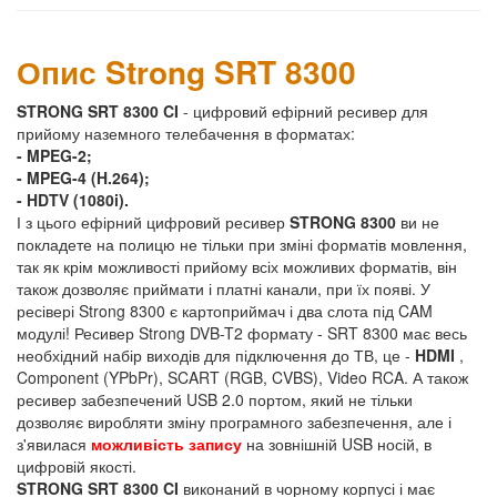
Опис Strong SRT 8300
STRONG SRT 8300 CI
- цифровий ефірний ресивер для
прийому наземного телебачення в форматах:
- MPEG-2;
- MPEG-4 (H.264);
- HDTV (1080i).
І з цього ефірний цифровий ресивер
STRONG 8300
ви не
покладете на полицю не тільки при зміні форматів мовлення,
так як крім можливості прийому всіх можливих форматів, він
також дозволяє приймати і платні канали, при їх появі. У
ресівері Strong 8300 є картоприймач і два слота під CAM
модулі! Ресивер Strong DVB-T2 формату - SRT 8300 має весь
необхідний набір виходів для підключення до ТВ, це -
HDMI
,
Component (YPbPr), SCART (RGB, CVBS), Video RCA. А також
ресивер забезпечений USB 2.0 портом, який не тільки
дозволяє виробляти зміну програмного забезпечення, але і
з'явилася
можливість запису
на зовнішній USB носій, в
цифровій якості.
STRONG SRT 8300 CI
виконаний в чорному корпусі і має