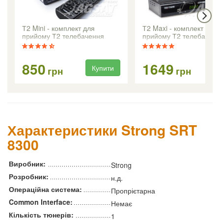
Т2 Mini - комплект для
Т2 Maxi - комплект для
прийому Т2 телебачення
прийому Т2 телебачен
850
1649
Купити
Ку
грн
грн
Характеристики Strong SRT
8300
Виробник:
Strong
Розробник:
н.д.
Операційна система:
Пропрієтарна
Common Interface:
Немає
Кількість тюнерів:
1