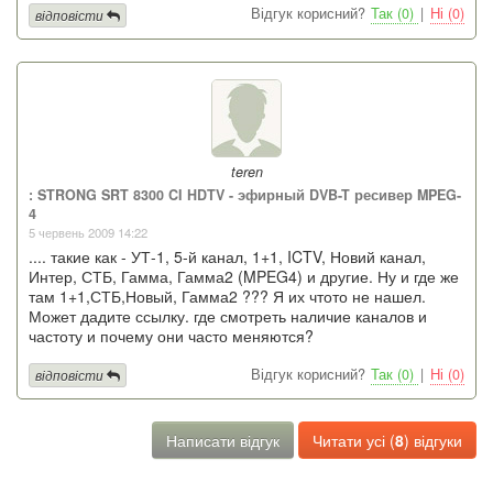
Відгук корисний?
Так (0)
|
Ні (0)
відповісти
teren
: STRONG SRT 8300 CI HDTV - эфирный DVB-T ресивер MPEG-
4
5 червень 2009 14:22
.... такие как - УТ-1, 5-й канал, 1+1, ICTV, Новий канал,
Интер, СТБ, Гамма, Гамма2 (MPEG4) и другие. Ну и где же
там 1+1,СТБ,Новый, Гамма2 ??? Я их чтото не нашел.
Может дадите ссылку. где смотреть наличие каналов и
частоту и почему они часто меняются?
Відгук корисний?
Так (0)
|
Ні (0)
відповісти
Написати відгук
Читати усі (
8
) відгуки