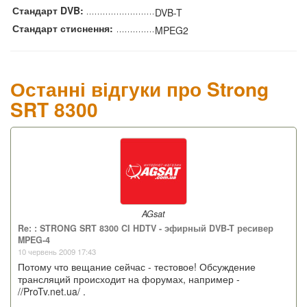
Стандарт DVB:
DVB-T
Стандарт стиснення:
MPEG2
Останні відгуки про Strong
SRT 8300
AGsat
Re: : STRONG SRT 8300 CI HDTV - эфирный DVB-T ресивер
MPEG-4
10 червень 2009 17:43
Потому что вещание сейчас - тестовое! Обсуждение
трансляций происходит на форумах, например -
//ProTv.net.ua/ .