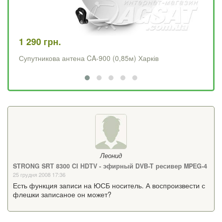
1 290 грн.
4 
Супутникова антена CA-900 (0,85м) Харків
Op
Леонид
STRONG SRT 8300 CI HDTV - эфирный DVB-T ресивер MPEG-4
25 грудня 2008 17:36
Есть функция записи на ЮСБ носитель. А воспроизвести с
флешки записаное он может?