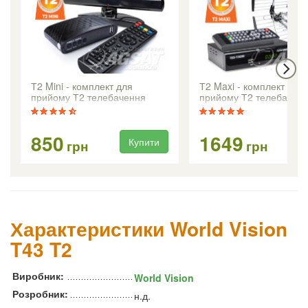
Т2 Mini - комплект для
Т2 Maxi - комплект для
прийому Т2 телебачення
прийому Т2 телебачен
850
1649
Купити
Ку
грн
грн
Характеристики World Vision
T43 T2
Виробник:
World Vision
Розробник:
н.д.