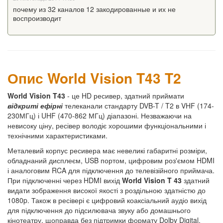
почему из 32 каналов 12 закодированные и их не
воспроизводит
Опис World Vision T43 T2
World Vision T43
- це HD ресивер, здатний приймати
відкриті
ефірні
телеканали стандарту DVB-T / T2 в VHF (174-
230МГц) і UHF (470-862 МГц) діапазоні. Незважаючи на
невисоку ціну, ресівер володіє хорошими функціональними і
технічними характеристиками.
Металевий корпус ресивера має невеликі габаритні розміри,
обладнаний дисплеєм, USB портом, цифровим роз'ємом HDMI
і аналоговим RCA для підключення до телевізійного приймача.
При підключенні через HDMI вихід
World
Vision
T
43
здатний
видати зображення високої якості з роздільною здатністю до
1080p. Також в ресівері є цифровий коаксіальний аудіо вихід
для підключення до підсилювача звуку або домашнього
кінотеатру, щоправда без підтримки формату Dolby Digital.