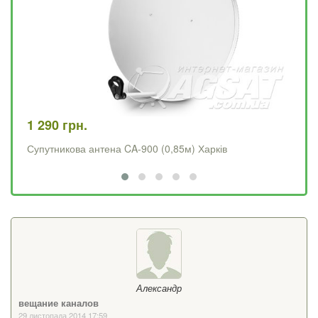
1 290 грн.
4 
Супутникова антена CA-900 (0,85м) Харків
Op
Александр
вещание каналов
29 листопада 2014 17:59