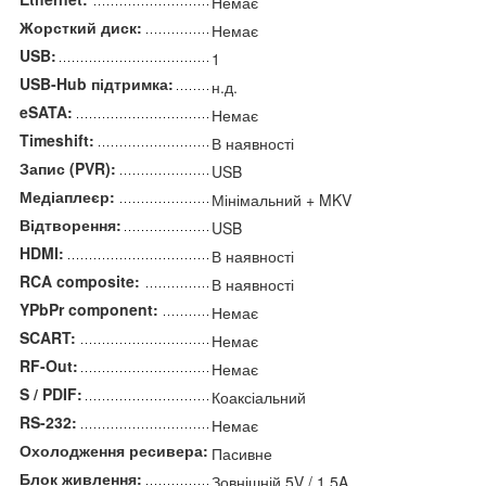
Немає
Жорсткий диск:
Немає
USB:
1
USB-Hub підтримка:
н.д.
eSATA:
Немає
Timeshift:
В наявності
Запис (PVR):
USB
Медіаплеєр:
Мінімальний + MKV
Відтворення:
USB
HDMI:
В наявності
RCA composite:
В наявності
YPbPr component:
Немає
SCART:
Немає
RF-Out:
Немає
S / PDIF:
Коаксіальний
RS-232:
Немає
Охолодження ресивера:
Пасивне
Блок живлення:
Зовнішній 5V / 1.5A