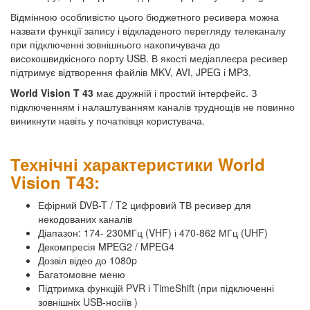
Відмінною особливістю цього бюджетного ресивера можна
назвати функції запису і відкладеного перегляду телеканалу
при підключенні зовнішнього накопичувача до
високошвидкісного порту USB. В якості медіаплеєра ресивер
підтримує відтворення файлів MKV, AVI, JPEG і MP3.
World
Vision
T
43
має дружній і простий інтерфейс. З
підключенням і налаштуванням каналів труднощів не повинно
виникнути навіть у початківця користувача.
Технічні характеристики World
Vision T43:
Ефірний DVB-T / T2 цифровий ТВ ресивер для
некодованих каналів
Діапазон: 174- 230МГц (VHF) і 470-862 МГц (UHF)
Декомпресія MPEG2 / MPEG4
Дозвіл відео до 1080p
Багатомовне меню
Підтримка функцій PVR і TimeShift (при підключенні
зовнішніх USB-носіїв )