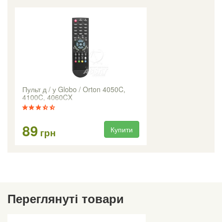
Пульт д / у Globo / Orton 4050C,
4100C, 4060CX
89
Купити
грн
Переглянуті товари