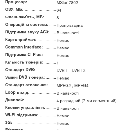
Процесор:
MStar 7802
ОЗУ, МБ:
64
Флеш-пам'ять, МБ:
8
Операційна система:
Пропрієтарна
Підтримка звуку AC3:
В наявності
Картоприймач:
Немає
Common Interface:
Немає
Підтримка CI Plus:
Немає
Кількість тюнерів:
1
Стандарт DVB:
DVB-T , DVB-T2
Змінні DVB тюнера:
Немає
Стандарт стиснення:
MPEG2 , MPEG4
Loop вихід:
В наявності
Дисплей:
4 розрядний (7-ми сегментний)
Кнопки управління:
В наявності
Wi-Fi підтримка:
Немає
3G:
Немає
Ethernet: