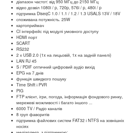
діапазон частот: від 950 МГц до 2150 МГц
відео дозвіл 1080i / p, 720p, 576i / p, 480i / p
підтримка DiseqC 1.0 / 1.1 / 1.2 / 1.3 USALS 13V / 18V
споживана потужність. 25W
картоприймач
CI інтерфейс під модулі умовного доступу
HDMI порт
SCART
RS232
2 х USB 2.0 (1x на лицьовій, 1x на задній панелі)
LAN RJ 45
S / PDIF оптичний цифровий аудіо вихід
EPG на 7 днів
функція швидкого пошуку
Time Shift і PVR
PIG
FTP клієнт, ігри, погода, інформація фондового ринку,
мережеві можливості і багато іншого ...
6000 TV / Радіо каналів
8 груп фаворитів
підтримка файлових систем FAT32 і NTFS на зовнішніх
носіях
медіаплеєр, з підтримкою: