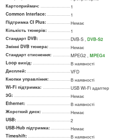
Картоприймач:
1
Common Interface:
1
Підтримка CI Plus:
Немає
Кількість тюнерів:
1
Стандарт DVB:
DVB-S ,
DVB-S2
Змінні DVB тюнера:
Немає
Стандарт стиснення:
MPEG2 ,
MPEG4
Loop вихід:
В наявності
Дисплей:
VFD
Кнопки управління:
В наявності
Wi-Fi підтримка:
USB Wi-Fi адаптер
3G:
Немає
Ethernet:
В наявності
Жорсткий диск:
Немає
USB:
2
USB-Hub підтримка:
Немає
Timeshift:
В наявності