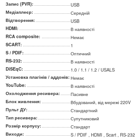
Запис (PVR):
USB
Медіаплеєр:
Середній
Відтворення:
USB
HDMI:
В наявності
RCA composite:
Немає
SCART:
1
S / PDIF:
Оптичний
RS-232:
В наявності
DiSEqC:
1.0 / 1.1 / 1.2 / USALS
Установка плагінів / аддонів:
Немає
YouTube:
В наявності
Охолодження ресивера:
Пасивне
Блок живлення:
Вбудований, від мережі 220V
Пульт ДУ:
Стандартний
Тип ресивера:
Супутниковий
Розмір корпусу:
Стандарт
Виходи:
S / PDIF , HDMI , Scart , RS-232