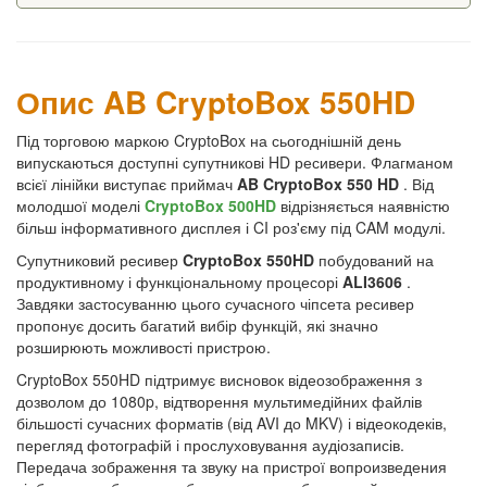
Опис AB CryptoBox 550HD
Під торговою маркою CryptoBox на сьогоднішній день
випускаються доступні супутникові HD ресивери. Флагманом
всієї лінійки виступає приймач
AB CryptoBox 550 HD
. Від
молодшої моделі
CryptoBox 500HD
відрізняється наявністю
більш інформативного дисплея і CI роз'єму під CAM модулі.
Супутниковий ресивер
CryptoBox 550HD
побудований на
продуктивному і функціональному процесорі
ALI3606
.
Завдяки застосуванню цього сучасного чіпсета ресивер
пропонує досить багатий вибір функцій, які значно
розширюють можливості пристрою.
CryptoBox 550HD підтримує висновок відеозображення з
дозволом до 1080p, відтворення мультимедійних файлів
більшості сучасних форматів (від AVI до MKV) і відеокодеків,
перегляд фотографій і прослуховування аудіозаписів.
Передача зображення та звуку на пристрої вопроизведения