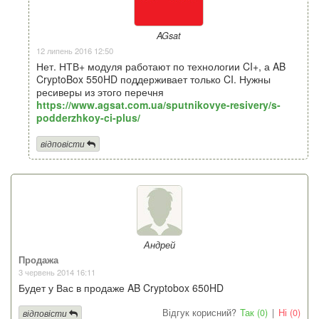
AGsat
12 липень 2016 12:50
Нет. НТВ+ модуля работают по технологии CI+, а AB
CryptoBox 550HD поддерживает только CI. Нужны
ресиверы из этого перечня
https://www.agsat.com.ua/sputnikovye-resivery/s-
podderzhkoy-ci-plus/
відповісти
Андрей
Продажа
3 червень 2014 16:11
Будет у Вас в продаже AB Cryptobox 650HD
Відгук корисний?
Так (0)
|
Ні (0)
відповісти