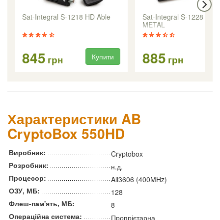
Sat-Integral S-1218 HD Able
Sat-Integral S-1228 HD
METAL
845
885
Купити
Ку
грн
грн
Характеристики AB
CryptoBox 550HD
Виробник:
Cryptobox
Розробник:
н.д.
Процесор:
Ali3606 (400MHz)
ОЗУ, МБ:
128
Флеш-пам'ять, МБ:
8
Операційна система:
Пропрієтарна