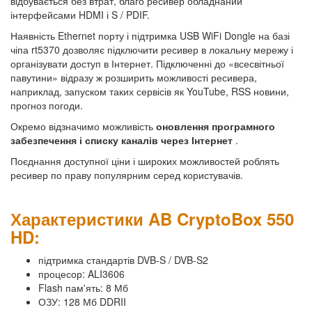
відбувається без втрат, благо ресивер обладнаний
інтерфейсами HDMI і S / PDIF.
Наявність Ethernet порту і підтримка USB WiFi Dongle на базі
чіпа rt5370 дозволяє підключити ресивер в локальну мережу і
організувати доступ в Інтернет. Підключенні до «всесвітньої
павутини» відразу ж розширить можливості ресивера,
наприклад, запуском таких сервісів як YouTube, RSS новини,
прогноз погоди.
Окремо відзначимо можливість
оновлення програмного
забезпечення і списку каналів через Інтернет
.
Поєднання доступної ціни і широких можливостей роблять
ресивер по праву популярним серед користувачів.
Характеристики AB CryptoBox 550
HD:
підтримка стандартів DVB-S / DVB-S2
процесор: ALI3606
Flash пам'ять: 8 Мб
ОЗУ: 128 Мб DDRII