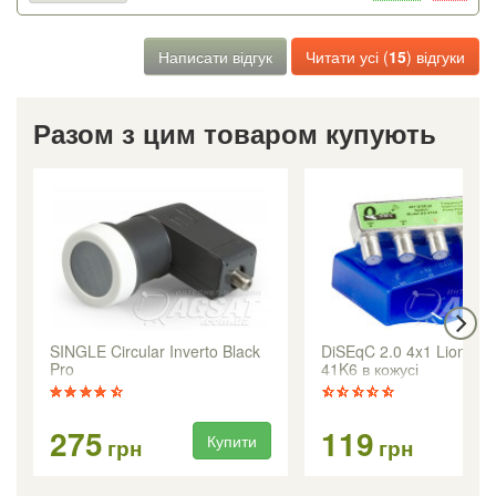
Написати відгук
Читати усі (
15
) відгуки
Разом з цим товаром купують
SINGLE Circular Inverto Black
DiSEqC 2.0 4x1 Lionsat 
Pro
41K6 в кожусі
275
119
Купити
Ку
грн
грн