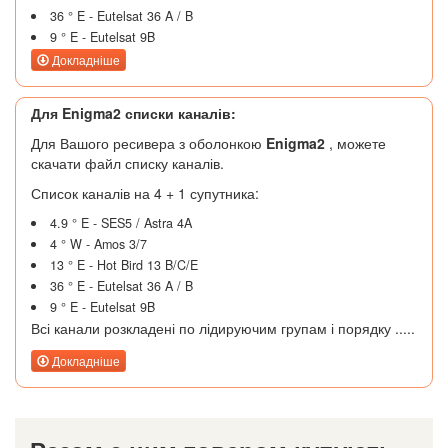
36 ° E - Eutelsat 36 A / B
9 ° E - Eutelsat 9B
Докладніше
Для Enigma2 списки каналів:
Для Вашого ресивера з оболонкою
Enigma2
, можете
скачати файл списку каналів.
Список каналів на 4 + 1 супутника:
4.9 ° E - SES5 / Astra 4A
4 ° W - Amos 3/7
13 ° E - Hot Bird 13 B/C/E
36 ° E - Eutelsat 36 A / B
9 ° E - Eutelsat 9B
Всі канали розкладені по лідируючим групам і порядку .....
Докладніше