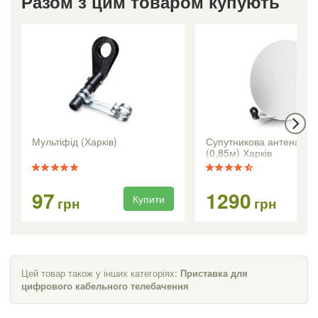
Разом з цим товаром купують
Мультіфід (Харків)
Супутникова антена CA
(0,85м) Харків
97
1290
Купити
Ку
грн
грн
Цей товар також у інших категоріях:
Приставка для
цифрового кабельного телебачення