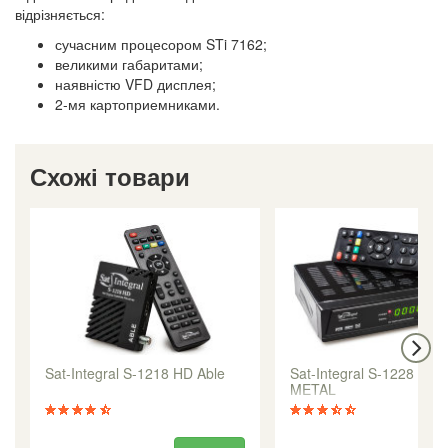
відрізняється:
сучасним процесором STi 7162;
великими габаритами;
наявністю VFD дисплея;
2-мя картоприемниками.
Схожі товари
Sat-Integral S-1218 HD Able
Sat-Integral S-1228 HD
METAL