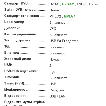
Стандарт DVB:
DVB-S ,
DVB-S2
, DVB-T , DVB-C
Змінні DVB тюнера:
Немає
Стандарт стиснення:
MPEG2 ,
MPEG4
Loop вихід:
В наявності
Дисплей:
VFD
Кнопки управління:
В наявності
Wi-Fi підтримка:
USB Wi-Fi адаптер
3G:
В наявності
Ethernet:
В наявності
Жорсткий диск:
Немає
USB:
2
USB-Hub підтримка:
н.д.
Timeshift:
В наявності
Запис (PVR):
USB
Медіаплеєр:
Середній
Відтворення:
USB / LAN
Підтримка мультістріма,