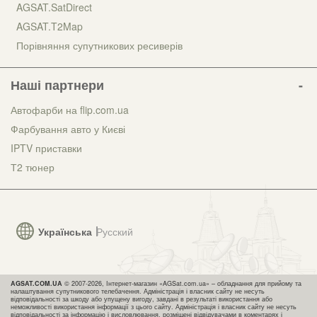
AGSAT.SatDirect
AGSAT.T2Map
Порівняння супутникових ресиверів
Наші партнери
Автофарби на flip.com.ua
Фарбування авто у Києві
IPTV приставки
Т2 тюнер
Українська
Русский
AGSAT.COM.UA
© 2007-2026, Інтернет-магазин «AGSat.com.ua» – обладнання для прийому та
налаштування супутникового телебачення. Адміністрація і власник сайту не несуть
відповідальності за шкоду або упущену вигоду, завдані в результаті використання або
неможливості використання інформації з цього сайту. Адміністрація і власник сайту не несуть
відповідальності за інформацію і висловлювання, розміщені відвідувачами в коментарях і