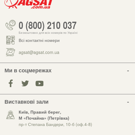
0 (800) 210 037
Безкоштовно для всіх номерів по Україні
Всі контактні номери
agsat@agsat.com.ua
Ми в соцмережах
Виставкові зали
Київ, Правий берег,
М «Почайна» (Петрiвка)
пр-т Степана Бандери, 10-б (оф.4-8)