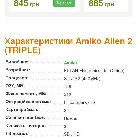
845
885
Купити
Ку
грн
грн
Характеристики Amiko Alien 2
(TRIPLE)
Виробник:
Amiko
Розробник:
FULAN Electronics Ltd. (China)
Процесор:
STi7162 (450MHz)
ОЗУ, МБ:
128
Флеш-пам'ять, МБ:
512
Операційна система:
Linux Spark / E2
Картоприймач:
2
Common Interface:
Немає
Кількість тюнерів:
3
ТВ дозвіл:
SD , HD