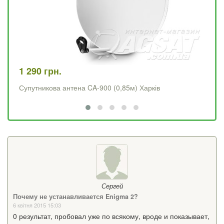
1 290 грн.
4 
Супутникова антена CA-900 (0,85м) Харків
Op
Сергей
Почему не устанавливается Enigma 2?
6 квітня 2015 15:03
0 результат, пробовал уже по всякому, вроде и показывает,