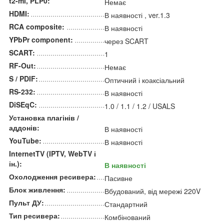
t2-mi, PLP0:
Немає
HDMI:
В наявності , ver.1.3
RCA composite:
В наявності
YPbPr component:
через SCART
SCART:
1
RF-Out:
Немає
S / PDIF:
Оптичний і коаксіальний
RS-232:
В наявності
DiSEqC:
1.0 / 1.1 / 1.2 / USALS
Установка плагінів /
аддонів:
В наявності
YouTube:
В наявності
InternetTV (IPTV, WebTV і
ін.):
В наявності
Охолодження ресивера:
Пасивне
Блок живлення:
Вбудований, від мережі 220V
Пульт ДУ:
Стандартний
Тип ресивера:
Комбінований