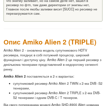
что энигму заливает, но на самом деле нет, зашел в
ресивер по фтп, там даже директории от энигмы нет,
Главное после якобы заливки висит [SUCC] но ресивер не
перезагружается сам.
Опис Amiko Alien 2 (TRIPLE)
Amiko Alien 2 - оновлена модель супутникового HDTV
ресивера, поєднує в собі потужний процесор, широкий
функціонал і доступну ціну. Amiko Alien 2 це перший ресивер з
декількома тюнерами представлений в недорогому сегменті
ринку.
Amiko Alien 2
поставляється в 2-х варіантах:
супутниковий ресивер Amiko Alien 2 TWIN з 2-ма DVB -S2
тюнерами,
супутниковий ресивер Amiko Alien 2 TRIPLE з 2-ма DVB-
S2 тюнерами і одним DVB-C / T тюнером.
Від свого попередника моделі Amiko SHD-8900 Alien новинка