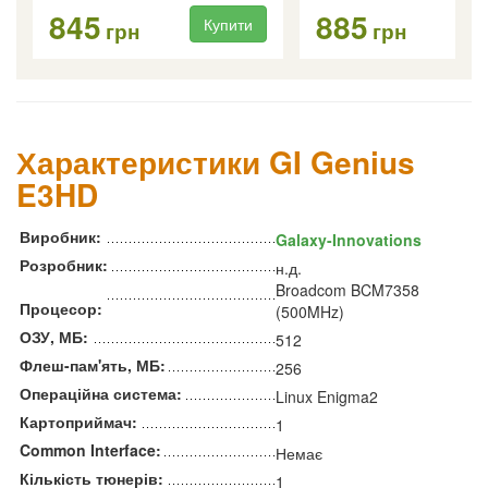
845
885
Купити
Ку
грн
грн
Характеристики GI Genius
E3HD
Виробник:
Galaxy-Innovations
Розробник:
н.д.
Broadcom BCM7358
Процесор:
(500MHz)
ОЗУ, МБ:
512
Флеш-пам'ять, МБ:
256
Операційна система:
Linux Enigma2
Картоприймач:
1
Common Interface:
Немає
Кількість тюнерів:
1