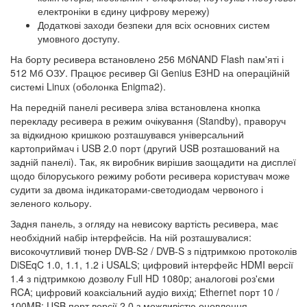
електроніки в єдину цифрову мережу)
Додаткові заходи безпеки для всіх основних систем
умовного доступу.
На борту ресивера встановлено 256 МбNAND Flash пам'яті і
512 Мб ОЗУ. Працює ресивер Gi Genius E3HD на операційній
системі Linux (оболонка Enigma2).
На передній панелі ресивера зліва встановлена кнопка
перекладу ресивера в режим очікування (Standby), праворуч
за відкидною кришкою розташувався універсальний
картоприймач і USB 2.0 порт (другий USB розташований на
задній панелі). Так, як виробник вирішив заощадити на дисплеї
щодо білоруського режиму роботи ресивера користувач може
судити за двома індикаторами-светодиодам червоного і
зеленого кольору.
Задня панель, з огляду на невисоку вартість ресивера, має
необхідний набір інтерфейсів. На ній розташувалися:
високочутливий тюнер DVB-S2 / DVB-S з підтримкою протоколів
DiSEqC 1.0, 1.1, 1.2 і USALS; цифровий інтерфейс HDMI версії
1.4 з підтримкою дозволу Full HD 1080p; аналогові роз'єми
RCA; цифровий коаксіальний аудіо вихід; Ethernet порт 10 /
100MB; USB порт версії 2.0 з можливістю оновлення