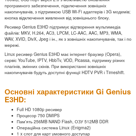
програмного забезпечення, підключення зовнішніх
накопичувачів, з підтримкою USB Wi-Fi адаптерів і 3G модемів;
кнопка відключення живлення від зовнішнього блоку.
Ресивер Genius E3HD підтримує відтворення мультимедіа
файлів: MKV, H.264, AC3, LPCM, LC-AAC, AAC, MP3, WMA,
WAV, XVID, DivX, Jpeg і ін., як з зовнішніх накопичувачів, так і по
мережі.
Linux ресивер Genius E3HD має інтернет браузер (Opera),
сервіс YouTube, IPTV, HbbTv, VOD, Picassa, підтримку різних
плагінів, змінних скінів. При використанні зовнішніх
накопичувачів будуть доступні функції HDTV PVR і Timeshift.
Основні характеристики Gi Genius
E3HD:
Full HD 1080p ресивер
Процесор 750 DMIPS
Пам'ять 256MB NAND Flash, ОЗУ 512MB DDR
Операційна система Linux (Enigma2)
1 x слот для карт умовного доступар