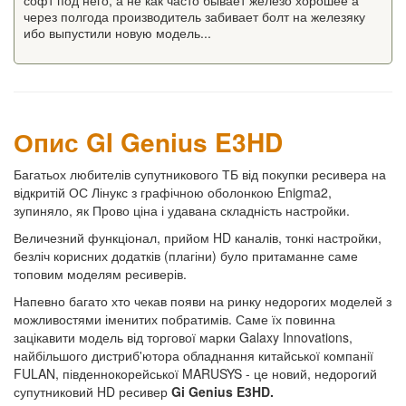
софт под него, а не как часто бывает железо хорошее а
через полгода производитель забивает болт на железяку
ибо выпустили новую модель...
Опис GI Genius E3HD
Багатьох любителів супутникового ТБ від покупки ресивера на
відкритій ОС Лінукс з графічною оболонкою Enigma2,
зупиняло, як Прово ціна і удавана складність настройки.
Величезний функціонал, прийом HD каналів, тонкі настройки,
безліч корисних додатків (плагіни) було притаманне саме
топовим моделям ресиверів.
Напевно багато хто чекав появи на ринку недорогих моделей з
можливостями іменитих побратимів. Саме їх повинна
зацікавити модель від торгової марки Galaxy Innovations,
найбільшого дистриб'ютора обладнання китайської компанії
FULAN, південнокорейської MARUSYS - це новий, недорогий
супутниковий HD ресивер
Gi Genius E3HD.