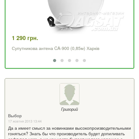
1 290 грн.
4 
Супутникова антена CA-900 (0,85м) Харків
Op
Григорий
Выбор
17 жовтня 2013 13:44
Да а имеет смысл за новинками высокопроизводительными
гоняться? Знать бы что производитель будет допиливать