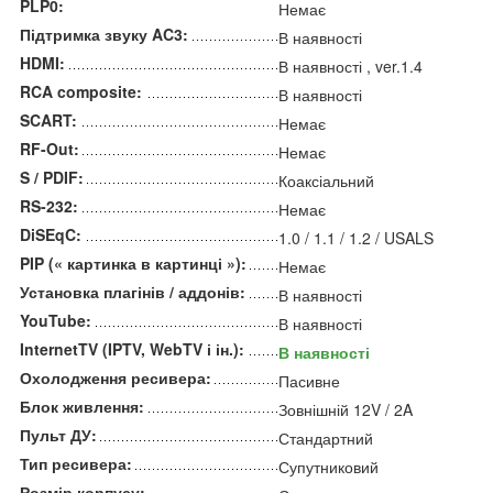
PLP0:
Немає
Підтримка звуку AC3:
В наявності
HDMI:
В наявності , ver.1.4
RCA composite:
В наявності
SCART:
Немає
RF-Out:
Немає
S / PDIF:
Коаксіальний
RS-232:
Немає
DiSEqC:
1.0 / 1.1 / 1.2 / USALS
PIP (« картинка в картинці »):
Немає
Установка плагінів / аддонів:
В наявності
YouTube:
В наявності
InternetTV (IPTV, WebTV і ін.):
В наявності
Охолодження ресивера:
Пасивне
Блок живлення:
Зовнішній 12V / 2A
Пульт ДУ:
Стандартний
Тип ресивера:
Супутниковий
Розмір корпусу: