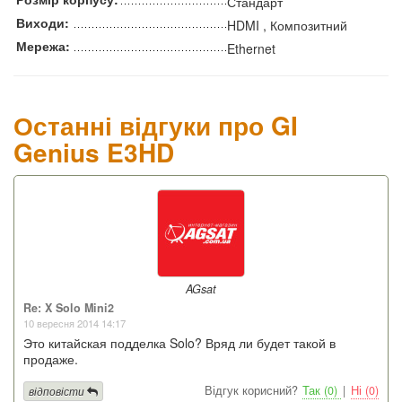
Стандарт
Виходи:
HDMI , Композитний
Мережа:
Ethernet
Останні відгуки про GI
Genius E3HD
AGsat
Re: X Solo Mini2
10 вересня 2014 14:17
Это китайская подделка Solo? Вряд ли будет такой в
продаже.
Відгук корисний?
Так (0)
|
Ні (0)
відповісти