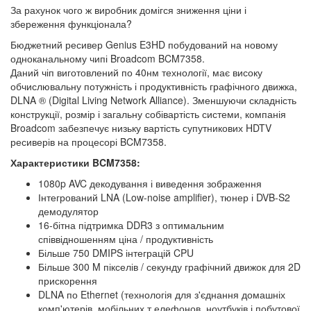
За рахунок чого ж виробник домігся зниження ціни і
збереження функціонала?
Бюджетний ресивер Genius E3HD побудований на новому
одноканальному чипі Broadcom BCM7358.
Даний чіп виготовлений по 40нм технології, має високу
обчислювальну потужність і продуктивність графічного движка,
DLNA ® (Digital Living Network Alliance). Зменшуючи складність
конструкції, розмір і загальну собівартість системи, компанія
Broadcom забезпечує низьку вартість супутникових HDTV
ресиверів на процесорі BCM7358.
Характеристики BCM7358:
1080p AVC декодування і виведення зображення
Інтегрований LNA (Low-noise amplifier), тюнер і DVB-S2
демодулятор
16-бітна підтримка DDR3 з оптимальним
співвідношенням ціна / продуктивність
Більше 750 DMIPS інтеграцій CPU
Більше 300 M пікселів / секунду графічний движок для 2D
прискорення
DLNA по Ethernet (технологія для з'єднання домашніх
комп'ютерів, мобільних т елефонов, ноутбуків і побутової