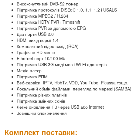
Високочутливий DVB-S2 тюнер
Підтримка протоколів DiSEqС 1.0, 1.1, 1.2 і USALS
Підтримка MPEG2 / H.264
Підтримка HDTV PVR і Timeshift
Підтримка PVR за допомогою EPG
Два порти USB 2.0
HDMI вихід версії 1.4
Композитний відео вихід (RCA)
Графічне HD меню
Ethernet порт 10/100 Mb
Підтримка USB 3G моді мов і Wi-Fi адаптерів
Медіа плеєр
Підтримка ЕПМ
Веб-сервіси: IPTV, HbbTv, VOD, You Tube, Picassa тощо.
Локальний обмін файлами, перегляд по мережі (SAMBA)
Підтримка різних плагінів
Підтримка змінних скінів
Легке оновлення ПЗ через USB або Internet
Зовнішній блок живлення
Комплект поставки: