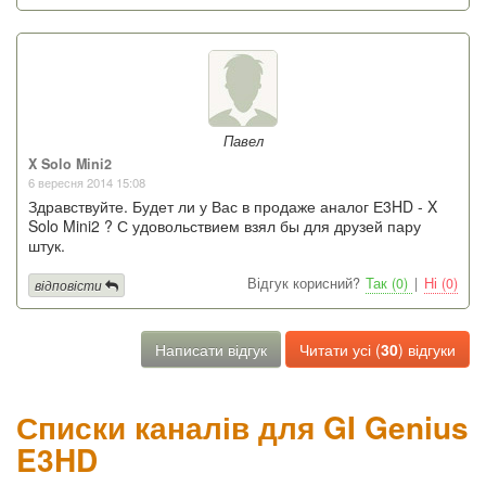
Павел
X Solo Mini2
6 вересня 2014 15:08
Здравствуйте. Будет ли у Вас в продаже аналог Е3HD - X
Solo Mini2 ? С удовольствием взял бы для друзей пару
штук.
Відгук корисний?
Так (0)
|
Ні (0)
відповісти
Написати відгук
Читати усі (
30
) відгуки
Списки каналів для GI Genius
E3HD