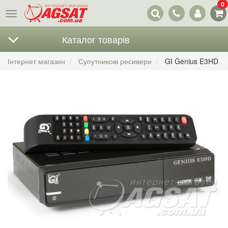
0
Наші
Меню
контакти
Каталог товарів
Інтернет магазин
Супутникові ресивери
GI Genius E3HD