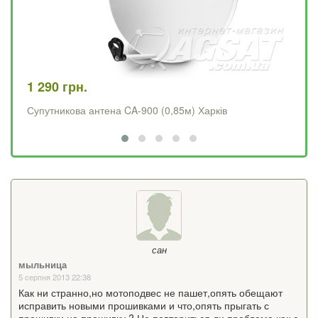
1 290 грн.
4 
Супутникова антена CA-900 (0,85м) Харків
Op
сан
мыльница
5 серпня 2013 22:38
Как ни странно,но мотоподвес не пашет,опять обещают
исправить новыми прошивками и что,опять прыгать с