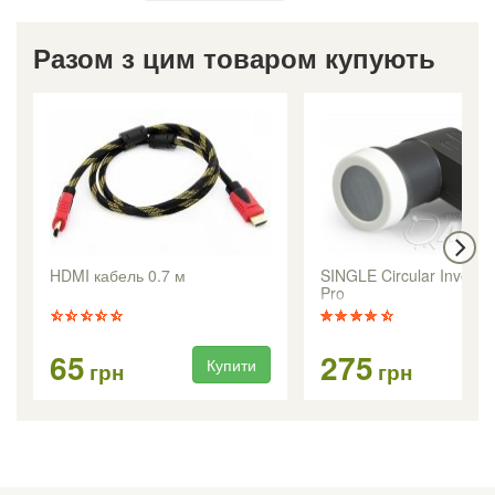
Разом з цим товаром купують
HDMI кабель 0.7 м
SINGLE Circular Inverto 
Pro
65
275
Купити
Ку
грн
грн