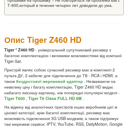
прошивки на прошивку ? Не повториться ли проблема как с
Т-600,который в течении четырех лет доводили до ума.
Опис Tiger Z460 HD
Tiger * Z460 HD
- універсальний супутниковий ресивер з
багатою комплектацією і великими можливостями від компанії
Tiger-Sat.
Пристрій являє собою сучасний ресивер має в комплекті 2
пульта ДУ, 2 кабелю для підключення до ТВ - RCA і HDMI, а
також
бездротової мережевий адаптер
. Незважаючи на
невелику ціну і багату комплектацію, Tiger Z460 HD видає
набагато якіснішу картинку, ніж попередні популярні моделі -
Tiger T600
,
Tiger T6 Class FULL HD 8M
.
На відміну від аналогічних пристроїв інших виробників цієї ж
цінової категорії, крім багатої комплектації, ресивер має
можливість підключення 3G USB-модемів, а також підтримує
такі мережеві сервіси: IPTV, YouTube, RSS, DailyMotion, Google