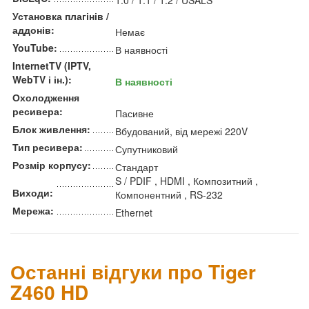
1.0 / 1.1 / 1.2 / USALS
Установка плагінів /
аддонів:
Немає
YouTube:
В наявності
InternetTV (IPTV,
WebTV і ін.):
В наявності
Охолодження
ресивера:
Пасивне
Блок живлення:
Вбудований, від мережі 220V
Тип ресивера:
Супутниковий
Розмір корпусу:
Стандарт
S / PDIF , HDMI , Композитний ,
Виходи:
Компонентний , RS-232
Мережа:
Ethernet
Останні відгуки про Tiger
Z460 HD