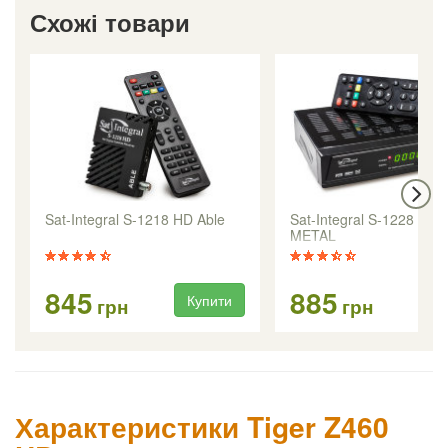
Схожі товари
Sat-Integral S-1218 HD Able
Sat-Integral S-1228 HD
METAL
845
885
Купити
Ку
грн
грн
Характеристики Tiger Z460