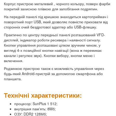
Корпус пристрою металевий , чорного кольору, поверх фарби
покритий захисною плівкою для запобігання подряпин.
На передній панелі під кришкою знаходиться картоприймач і
поворотний порт USB, який дозволяє повністю приховати від
сторонніх очей бездротової адаптер або USB-флешку.
Практично по центру передньої панелі розташований VFD-
дисплей, індикатор роботи ресивера і наявності сигналу.
Кнопки управління розташовані цілком зручним чином, у
вигляді 4-х позиційної кнопки навігації (вона ж перемикає
канали і регулює звук). Кнопки вибору, кнопки меню і
включення.
Родзинкою пристрою також є можливість управління через
будь-який Android-пристрій за допомогою смартфона або
планшета.
Технічні характеристики:
процесор: SunPlus 1 512;
внутрішня пам'ять: 8Mб;
ОЗУ: DDR2 128Мб;