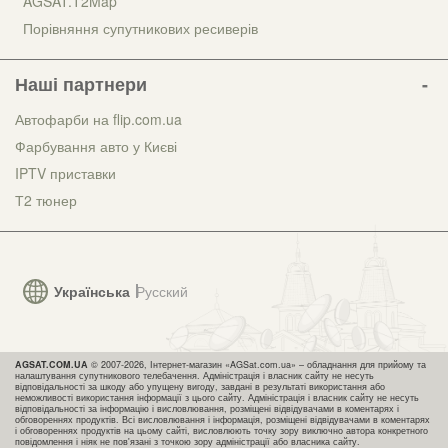
AGSAT.T2Map
Порівняння супутникових ресиверів
Наші партнери
Автофарби на flip.com.ua
Фарбування авто у Києві
IPTV приставки
Т2 тюнер
Українська
Русский
AGSAT.COM.UA
© 2007-2026, Інтернет-магазин «AGSat.com.ua» – обладнання для прийому та
налаштування супутникового телебачення. Адміністрація і власник сайту не несуть
відповідальності за шкоду або упущену вигоду, завдані в результаті використання або
неможливості використання інформації з цього сайту. Адміністрація і власник сайту не несуть
відповідальності за інформацію і висловлювання, розміщені відвідувачами в коментарях і
обговореннях продуктів. Всі висловлювання і інформація, розміщені відвідувачами в коментарях
і обговореннях продуктів на цьому сайті, висловлюють точку зору виключно автора конкретного
повідомлення і ніяк не пов'язані з точкою зору адміністрації або власника сайту.