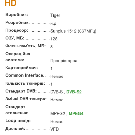
HD
Виробник:
Tiger
Розробник:
н.д.
Процесор:
Sunplus 1512 (667МГц)
ОЗУ, МБ:
128
Флеш-пам'ять, МБ:
8
Операційна
система:
Пропрієтарна
Картоприймач:
1
Common Interface:
Немає
Кількість тюнерів:
1
Стандарт DVB:
DVB-S ,
DVB-S2
Змінні DVB тюнера:
Немає
Стандарт
стиснення:
MPEG2 ,
MPEG4
Loop вихід:
Немає
Дисплей:
VFD