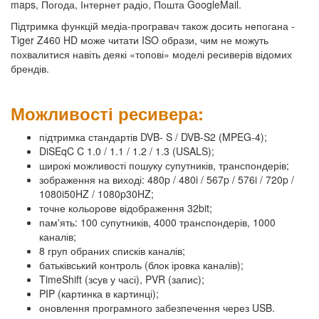
maps, Погода, Інтернет радіо, Пошта GoogleMail.
Підтримка функцій медіа-програвач також досить непогана -
Tiger Z460 HD може читати ISO образи, чим не можуть
похвалитися навіть деякі «топові» моделі ресиверів відомих
брендів.
Можливості ресивера:
підтримка стандартів DVB- S / DVB-S2 (MPEG-4);
DiSEqC C 1.0 / 1.1 / 1.2 / 1.3 (USALS);
широкі можливості пошуку супутників, транспондерів;
зображення на виході: 480p / 480i / 567p / 576i / 720p /
1080i50HZ / 1080p30HZ;
точне кольорове відображення 32bit;
пам'ять: 100 супутників, 4000 транспондерів, 1000
каналів;
8 груп обраних списків каналів;
батьківський контроль (блок іровка каналів);
TimeShift (зсув у часі), PVR (запис);
PIP (картинка в картинці);
оновлення програмного забезпечення через USB.