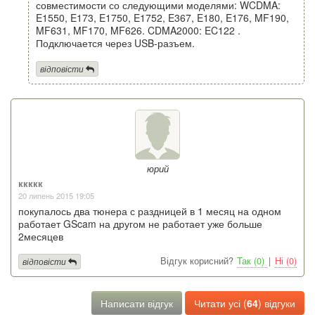
совместимости со следующими моделями: WCDMA:
E1550, E173, E1750, E1752, E367, E180, E176, MF190,
MF631, MF170, MF626. CDMA2000: EC122 .
Подключается через USB-разъем.
відповісти
юрий
ккккк
20 липень 2015 19:05
покупалось два тюнера с раздницей в 1 месяц на одном
работает GScam на другом не работает уже больше
2месяцев
Відгук корисний?
Так (0)
|
Ні (0)
відповісти
Написати відгук
Читати усі (
64
) відгуки