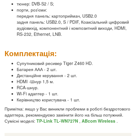
тюнер: DVB-S2 / S;
порти, роз'єми:
передня панель: картоприймач, USB2.0
задня панель: USB2.0, S / PDIF, Коаксіальний цифровий
аудіовихід, компонентний і композитний виходи, HDMI,
RS-232, Ethernet, LNB.
Комплектація:
Супутниковий ресивер Tiger Z460 HD.
Батарея ААА - 2 шт.
Дистанційне керування - 2 шт.
HDMI -Шнур 1,5 м.
RCA-шнур.
Wi-Fi адаптер - 1 шт.
Керівництво користувача - 1 шт.
Примітка: якщо у Вас виникли проблеми в роботі бездротового
адаптера, рекомендуємо замінити його на більш потужний.
Сумісні моделі:
TP-Link TL-WN727N
,
ABcom Wireless
.